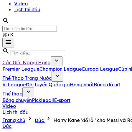
Video
Lịch thi đấu
search
⌘+K
menu
search
expand_more
Các Giải Ngoại Hạng
Premier League
Champion League
Europa League
Cúp n
expand_more
Thể Thao Trong Nước
V-League
Đội tuyển Quốc gia
Hạng nhất
Bóng đá nữ
expand_more
Thể thao
Bóng chuyền
Pickleball
E-sport
Video
Lịch thi đấu
chevron_right
chevron_right
Trang chủ
Đức
Harry Kane ‘đổ lỗi’ cho Messi và 
Đức