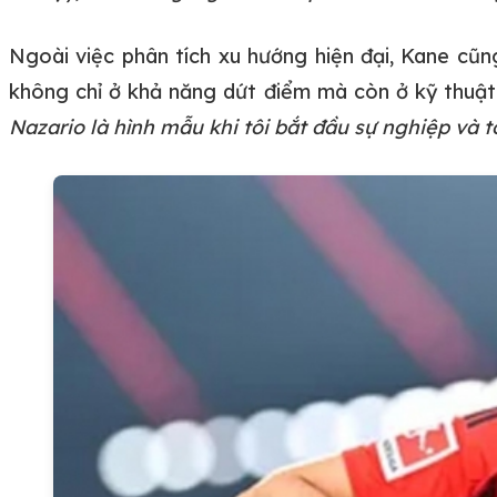
Ngoài việc phân tích xu hướng hiện đại, Kane cũn
không chỉ ở khả năng dứt điểm mà còn ở kỹ thuật
Nazario là hình mẫu khi tôi bắt đầu sự nghiệp và tô