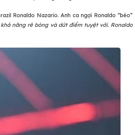
Brazil Ronaldo Nazario. Anh ca ngợi Ronaldo “béo”
 khả năng rê bóng và dứt điểm tuyệt vời. Ronaldo