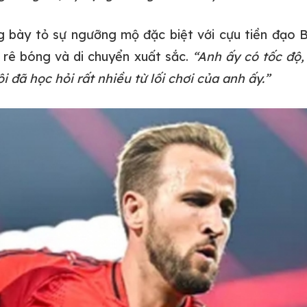
g bày tỏ sự ngưỡng mộ đặc biệt với cựu tiền đạo 
 rê bóng và di chuyển xuất sắc.
“Anh ấy có tốc độ,
i đã học hỏi rất nhiều từ lối chơi của anh ấy.”