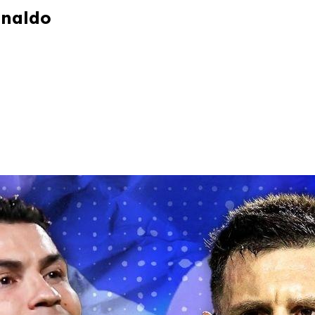
onaldo