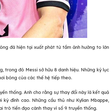
óng đá hiện tại xuất phát từ tầm ảnh hưởng to lớn
, trong đó Messi sở hữu 8 danh hiệu. Những kỷ lục
hơi bóng của các thế hệ tiếp theo.
ruyền thống. Anh cho rằng sự thay đổi này là kết quả
ời kỳ đỉnh cao. Những cầu thủ như Kylian Mbappe,
i trò tiền đạo cánh thay vì số 9 truyền thống.