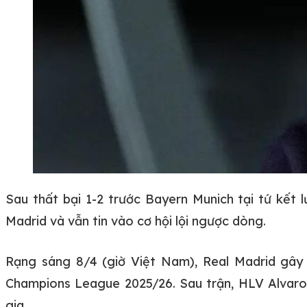
Sau thất bại 1-2 trước Bayern Munich tại tứ kết
Madrid và vẫn tin vào cơ hội lội ngược dòng.
Rạng sáng 8/4 (giờ Việt Nam), Real Madrid gây 
Champions League 2025/26. Sau trận, HLV Alvaro 
gia.