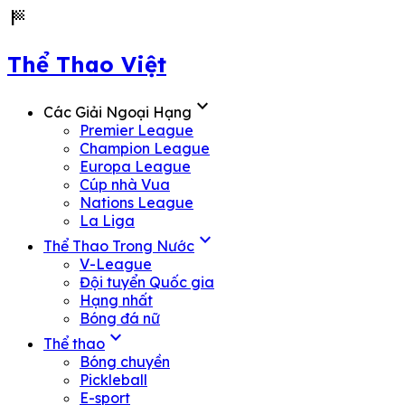
sports_score
Thể Thao Việt
expand_more
Các Giải Ngoại Hạng
Premier League
Champion League
Europa League
Cúp nhà Vua
Nations League
La Liga
expand_more
Thể Thao Trong Nước
V-League
Đội tuyển Quốc gia
Hạng nhất
Bóng đá nữ
expand_more
Thể thao
Bóng chuyền
Pickleball
E-sport