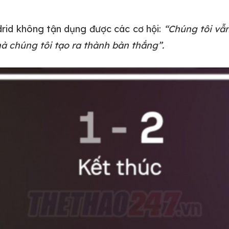
adrid không tận dụng được các cơ hội:
“Chúng tôi vẫn
à chúng tôi tạo ra thành bàn thắng”.