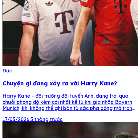
Đức
Chuyện gì đang xảy ra với Harry Kane?
Harry Kane – đội trưởng đội tuyển Anh, đang trải qua
chuỗi phong độ kém cỏi nhất kể từ khi gia nhập Bayern
Munich, khi không thể ghi bàn từ các pha bóng mở trong
suốt hơn hai tháng qua. Kể từ khi gia nhập Bayern
17/03/2026
5 tháng trước
Munich vào mùa hè năm 2023 với mức giá […]