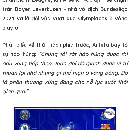
trán Bayer Leverkusen – nhà vô địch Bundesliga
2024 và là đội vừa vượt qua Olympiacos ở vòng
play-off.
Phát biểu về thử thách phía trước, Arteta bày tỏ
sự hào hứng:
“Chúng tôi rất hào hứng được thi
đấu vòng tiếp theo. Toàn đội đã giành được vị trí
thuận lợi nhờ những gì thể hiện ở vòng bảng. Đó
là phần thưởng xứng đáng cho nỗ lực suốt thời
gian qua.”