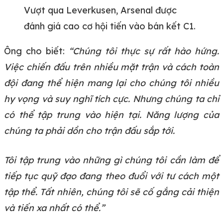
Vượt qua Leverkusen, Arsenal được
đánh giá cao cơ hội tiến vào bán kết C1.
Ông cho biết:
“Chúng tôi thực sự rất hào hứng.
Việc chiến đấu trên nhiều mặt trận và cách toàn
đội đang thể hiện mang lại cho chúng tôi nhiều
hy vọng và suy nghĩ tích cực. Nhưng chúng ta chỉ
có thể tập trung vào hiện tại. Năng lượng của
chúng ta phải dồn cho trận đấu sắp tới.
Tôi tập trung vào những gì chúng tôi cần làm để
tiếp tục quỹ đạo đang theo đuổi với tư cách một
tập thể. Tất nhiên, chúng tôi sẽ cố gắng cải thiện
và tiến xa nhất có thể.”