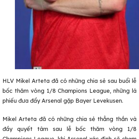
HLV Mikel Arteta đã có những chia sẻ sau buổi lễ
bốc thăm vòng 1/8 Champions League, những lá
phiếu đưa đẩy Arsenal gặp Bayer Levekusen.
Mikel Arteta đã có những chia sẻ thẳng thắn và
đầy quyết tâm sau lễ bốc thăm vòng 1/8
Champions League, khi Arsenal xác định sẽ chạm