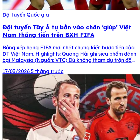
Đội tuyển Quốc gia
Đội tuyển Tây Á tự bắn vào chân ‘giúp’ Việt
Nam thăng tiến trên BXH FIFA
Bảng xếp hạng FIFA mới nhất chứng kiến bước tiến của
ĐT Việt Nam. Highlights: Quang Hải ghi siêu phẩm đánh
bại Malaysia (Nguồn: VTC) Dù không tham dự trận đấu
quốc tế nào thời gian qua, ĐT Việt Nam vẫn có sự thăng
17/03/2026
5 tháng trước
tiến trên bảng xếp hạng FIFA mới nhất. Từ vị trí […]