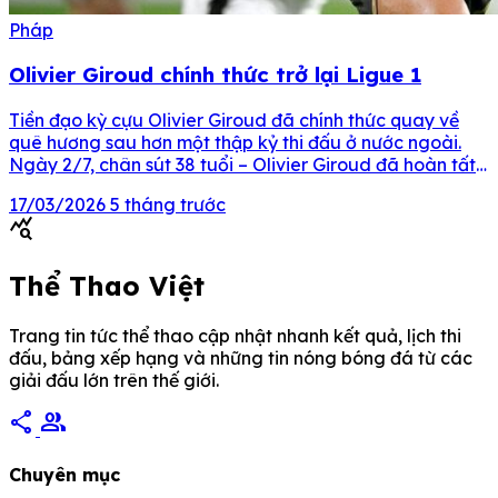
Pháp
Olivier Giroud chính thức trở lại Ligue 1
Tiền đạo kỳ cựu Olivier Giroud đã chính thức quay về
quê hương sau hơn một thập kỷ thi đấu ở nước ngoài.
Ngày 2/7, chân sút 38 tuổi – Olivier Giroud đã hoàn tất
việc ký kết hợp đồng có thời hạn một năm với Lille, một
17/03/2026
5 tháng trước
trong những câu lạc bộ hàng đầu […]
query_stats
Thể Thao Việt
Trang tin tức thể thao cập nhật nhanh kết quả, lịch thi
đấu, bảng xếp hạng và những tin nóng bóng đá từ các
giải đấu lớn trên thế giới.
share
group
Chuyên mục