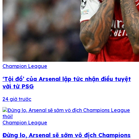
Champion League
‘Tội đồ’ của Arsenal lập tức nhận điều tuyệt
vời từ PSG
24 giờ trước
Champion League
Đừng lo, Arsenal sẽ sớm vô địch Champions