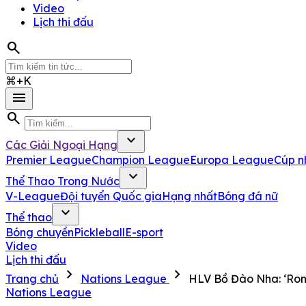
Video
Lịch thi đấu
search
⌘+K
menu
search
expand_more
Các Giải Ngoại Hạng
Premier League
Champion League
Europa League
Cúp n
expand_more
Thể Thao Trong Nước
V-League
Đội tuyển Quốc gia
Hạng nhất
Bóng đá nữ
expand_more
Thể thao
Bóng chuyền
Pickleball
E-sport
Video
Lịch thi đấu
chevron_right
chevron_right
Trang chủ
Nations League
HLV Bồ Đào Nha: ‘Ron
Nations League