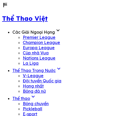
sports_score
Thể Thao Việt
expand_more
Các Giải Ngoại Hạng
Premier League
Champion League
Europa League
Cúp nhà Vua
Nations League
La Liga
expand_more
Thể Thao Trong Nước
V-League
Đội tuyển Quốc gia
Hạng nhất
Bóng đá nữ
expand_more
Thể thao
Bóng chuyền
Pickleball
E-sport