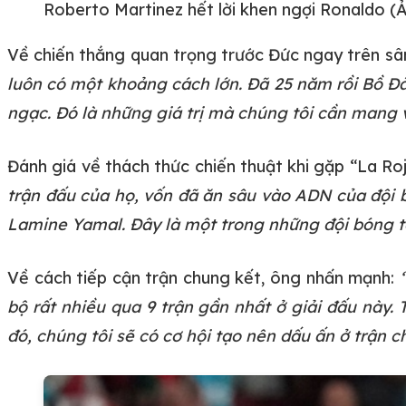
Roberto Martinez hết lời khen ngợi Ronaldo (
Về chiến thắng quan trọng trước Đức ngay trên sâ
luôn có một khoảng cách lớn. Đã 25 năm rồi Bồ Đào
ngạc. Đó là những giá trị mà chúng tôi cần mang 
Đánh giá về thách thức chiến thuật khi gặp “La Ro
trận đấu của họ, vốn đã ăn sâu vào ADN của đội b
Lamine Yamal. Đây là một trong những đội bóng to
Về cách tiếp cận trận chung kết, ông nhấn mạnh:
bộ rất nhiều qua 9 trận gần nhất ở giải đấu này. 
đó, chúng tôi sẽ có cơ hội tạo nên dấu ấn ở trận c