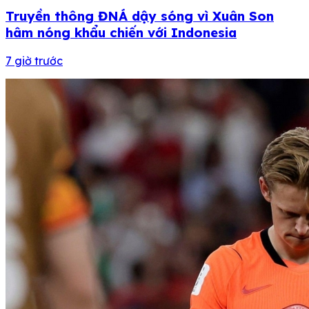
Truyền thông ĐNÁ dậy sóng vì Xuân Son
hâm nóng khẩu chiến với Indonesia
7 giờ trước