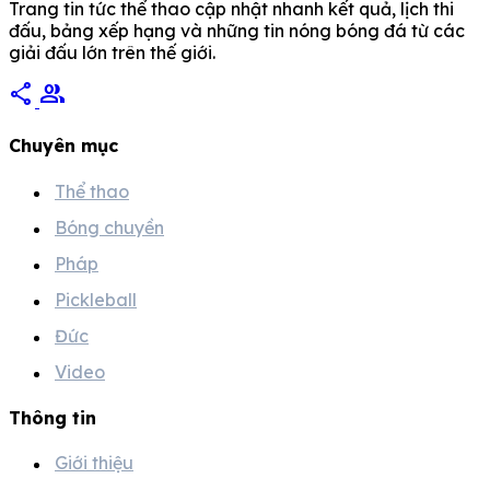
Trang tin tức thể thao cập nhật nhanh kết quả, lịch thi
đấu, bảng xếp hạng và những tin nóng bóng đá từ các
giải đấu lớn trên thế giới.
share
group
Chuyên mục
Thể thao
Bóng chuyền
Pháp
Pickleball
Đức
Video
Thông tin
Giới thiệu