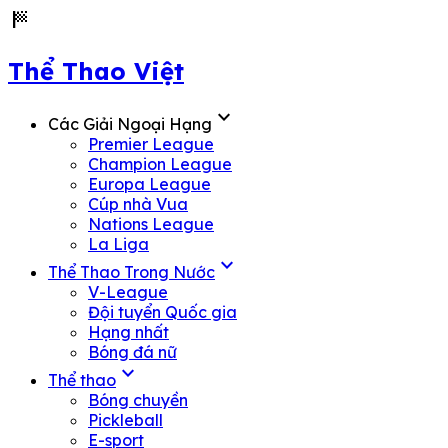
sports_score
Thể Thao Việt
expand_more
Các Giải Ngoại Hạng
Premier League
Champion League
Europa League
Cúp nhà Vua
Nations League
La Liga
expand_more
Thể Thao Trong Nước
V-League
Đội tuyển Quốc gia
Hạng nhất
Bóng đá nữ
expand_more
Thể thao
Bóng chuyền
Pickleball
E-sport