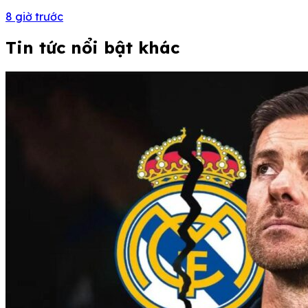
8 giờ trước
Tin tức nổi bật khác