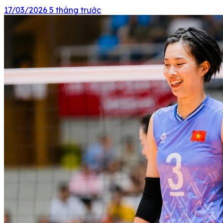
League 2025. Tottenham đánh bại Manchester United
17/03/2026
5 tháng trước
với tỉ số 1-0 trong trận chung kết Europa League diễn
ra tại sân San […]