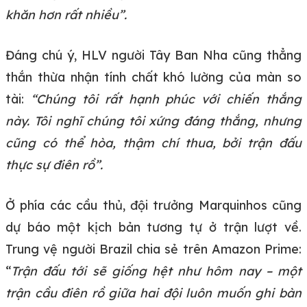
khăn hơn rất nhiều”.
Đáng chú ý, HLV người Tây Ban Nha cũng thẳng
thắn thừa nhận tính chất khó lường của màn so
tài:
“Chúng tôi rất hạnh phúc với chiến thắng
này. Tôi nghĩ chúng tôi xứng đáng thắng, nhưng
cũng có thể hòa, thậm chí thua, bởi trận đấu
thực sự điên rồ”.
Ở phía các cầu thủ, đội trưởng Marquinhos cũng
dự báo một kịch bản tương tự ở trận lượt về.
Trung vệ người Brazil chia sẻ trên Amazon Prime:
“
Trận đấu tới sẽ giống hệt như hôm nay – một
trận cầu điên rồ giữa hai đội luôn muốn ghi bàn