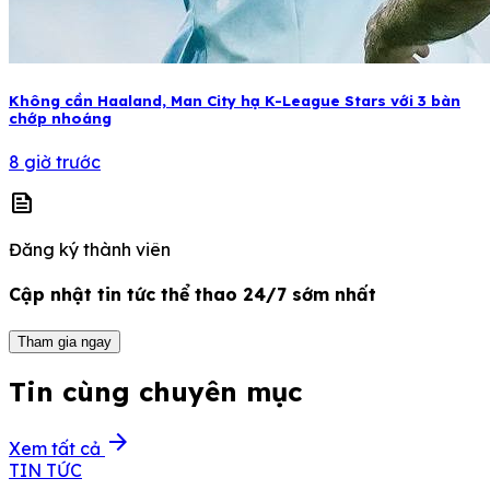
Không cần Haaland, Man City hạ K-League Stars với 3 bàn
chớp nhoáng
8 giờ trước
news
Đăng ký thành viên
Cập nhật tin tức thể thao 24/7 sớm nhất
Tham gia ngay
Tin cùng chuyên mục
arrow_forward
Xem tất cả
TIN TỨC