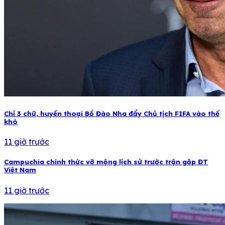
Chỉ 3 chữ, huyền thoại Bồ Đào Nha đẩy Chủ tịch FIFA vào thế
khó
11 giờ trước
Campuchia chính thức vỡ mộng lịch sử trước trận gặp ĐT
Việt Nam
11 giờ trước