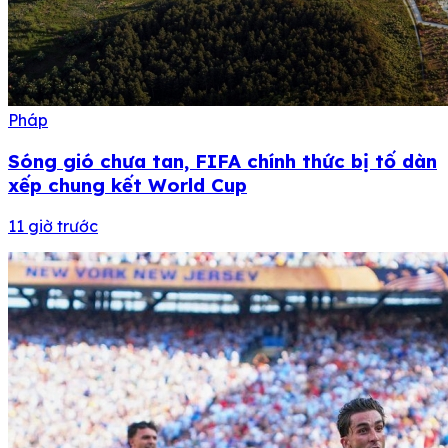
Pháp
Sóng gió chưa tan, FIFA chính thức bị tố dàn
xếp chung kết World Cup
11 giờ trước