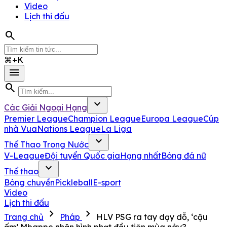
Video
Lịch thi đấu
search
⌘+K
menu
search
expand_more
Các Giải Ngoại Hạng
Premier League
Champion League
Europa League
Cúp
nhà Vua
Nations League
La Liga
expand_more
Thể Thao Trong Nước
V-League
Đội tuyển Quốc gia
Hạng nhất
Bóng đá nữ
expand_more
Thể thao
Bóng chuyền
Pickleball
E-sport
Video
Lịch thi đấu
chevron_right
chevron_right
Trang chủ
Pháp
HLV PSG ra tay dạy dỗ, ‘cậu
ấm’ Mbappe nhận hình phạt đầu tiên mùa này?