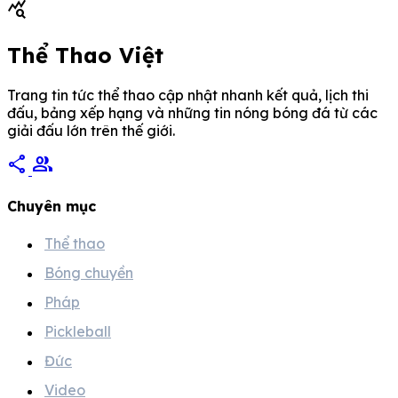
query_stats
Người […]
Thể Thao Việt
Trang tin tức thể thao cập nhật nhanh kết quả, lịch thi
đấu, bảng xếp hạng và những tin nóng bóng đá từ các
giải đấu lớn trên thế giới.
share
group
Chuyên mục
Thể thao
Bóng chuyền
Pháp
Pickleball
Đức
Video