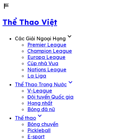
sports_score
Thể Thao Việt
expand_more
Các Giải Ngoại Hạng
Premier League
Champion League
Europa League
Cúp nhà Vua
Nations League
La Liga
expand_more
Thể Thao Trong Nước
V-League
Đội tuyển Quốc gia
Hạng nhất
Bóng đá nữ
expand_more
Thể thao
Bóng chuyền
Pickleball
E-sport