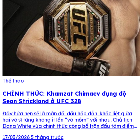
Thể thao
CHÍNH THỨC: Khamzat Chimaev đụng độ
Sean Strickland ở UFC 328
Đây hứa hẹn sẽ là màn đối đầu hấp dẫn, khốc liệt giữa
hai võ sĩ từng không ít lần “võ mồm” với nhau. Chủ tịch
Dana White vừa chính thức công bố trận đấu tâm điểm
của sự kiện UFC 328, nơi nhà vô địch hạng trung
17/03/2026
5 tháng trước
Khamzat Chimaev sẽ bảo vệ danh hiệu […]