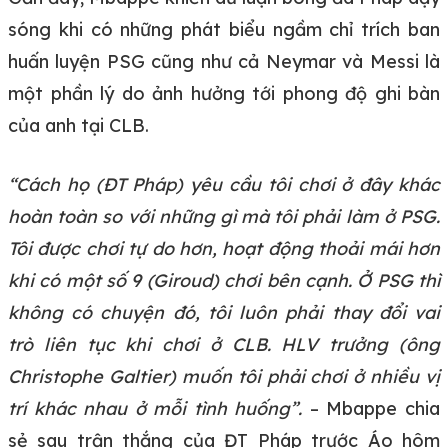
sóng khi có những phát biểu ngầm chỉ trích ban
huấn luyện PSG cũng như cả Neymar và Messi là
một phần lý do ảnh hưởng tới phong độ ghi bàn
của anh tại CLB.
“Cách họ (ĐT Pháp) yêu cầu tôi chơi ở đây khác
hoàn toàn so với những gì mà tôi phải làm ở PSG.
Tôi được chơi tự do hơn, hoạt động thoải mái hơn
khi có một số 9 (Giroud) chơi bên cạnh. Ở PSG thì
không có chuyện đó, tôi luôn phải thay đổi vai
trò liên tục khi chơi ở CLB. HLV trưởng (ông
Christophe Galtier) muốn tôi phải chơi ở nhiều vị
trí khác nhau ở mỗi tình huống”.
– Mbappe chia
sẻ sau trận thắng của ĐT Pháp trước Áo hôm