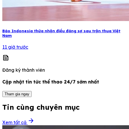
Báo Indonesia thừa nhận điều đáng sợ sau trận thua Việt
Nam
11 giờ trước
news
Đăng ký thành viên
Cập nhật tin tức thể thao 24/7 sớm nhất
Tham gia ngay
Tin cùng chuyên mục
arrow_forward
Xem tất cả