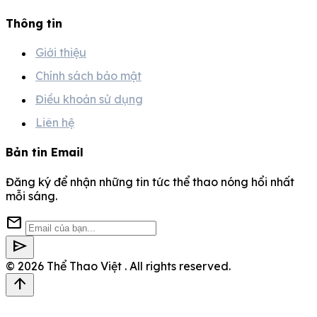
Thông tin
Giới thiệu
Chính sách bảo mật
Điều khoản sử dụng
Liên hệ
Bản tin Email
Đăng ký để nhận những tin tức thể thao nóng hổi nhất
mỗi sáng.
mail
send
© 2026
Thể Thao Việt
. All rights reserved.
arrow_upward