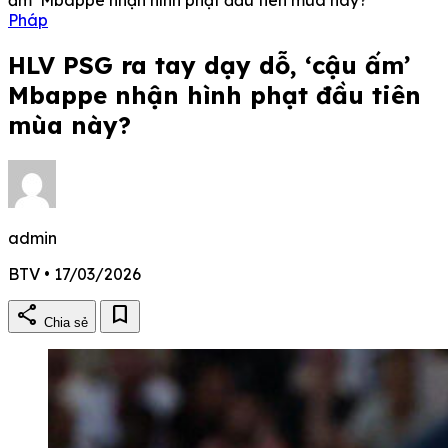
Pháp
HLV PSG ra tay dạy dỗ, ‘cậu ấm’
Mbappe nhận hình phạt đầu tiên
mùa này?
admin
BTV • 17/03/2026
share
bookmark
Chia sẻ