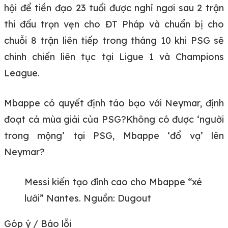
hội để tiền đạo 23 tuổi được nghỉ ngơi sau 2 trận
thi đấu trọn vẹn cho ĐT Pháp và chuẩn bị cho
chuỗi 8 trận liên tiếp trong tháng 10 khi PSG sẽ
chinh chiến liên tục tại Ligue 1 và Champions
League.
Mbappe có quyết định táo bạo với Neymar, định
đoạt cả mùa giải của PSG?Không có được ‘người
trong mộng’ tại PSG, Mbappe ‘đổ vạ’ lên
Neymar?
Messi kiến tạo đỉnh cao cho Mbappe “xé
lưới” Nantes. Nguồn: Dugout
Góp ý / Báo lỗi