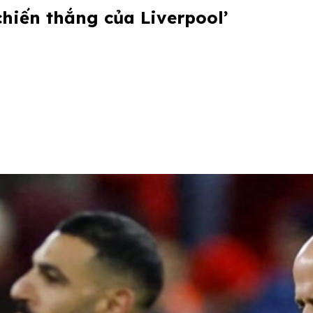
chiến thắng của Liverpool’