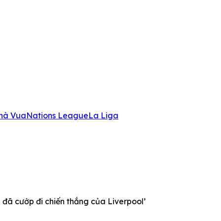
hà Vua
Nations League
La Liga
ã đã cướp đi chiến thắng của Liverpool’