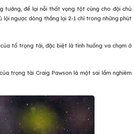
g tưởng, để lại nỗi thất vọng tột cùng cho đội chủ
ủ lội ngược dòng thắng lại 2-1 chỉ trong những phút
 của tổ trọng tài, đặc biệt là tình huống va chạm ở
 của trọng tài Craig Pawson là một sai lầm nghiêm