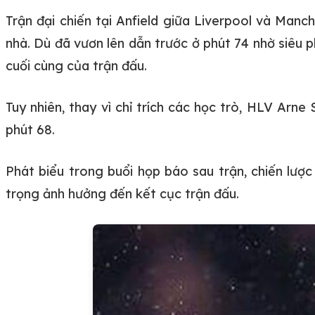
Trận đại chiến tại Anfield giữa Liverpool và Manc
nhà. Dù đã vươn lên dẫn trước ở phút 74 nhờ siêu p
cuối cùng của trận đấu.
Tuy nhiên, thay vì chỉ trích các học trò, HLV Arne
phút 68.
Phát biểu trong buổi họp báo sau trận, chiến lượ
trọng ảnh hưởng đến kết cục trận đấu.