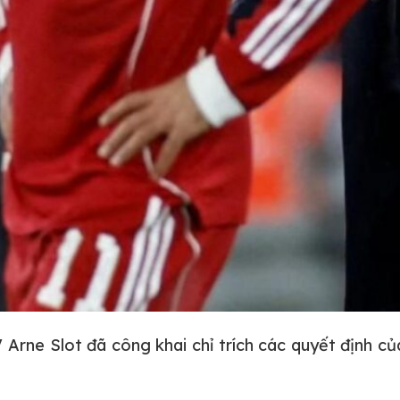
 Arne Slot đã công khai chỉ trích các quyết định c