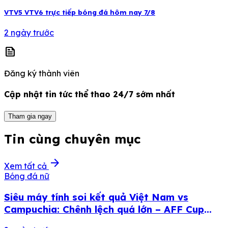
VTV5 VTV6 trực tiếp bóng đá hôm nay 7/8
2 ngày trước
news
Đăng ký thành viên
Cập nhật tin tức thể thao 24/7 sớm nhất
Tham gia ngay
Tin cùng chuyên mục
arrow_forward
Xem tất cả
Bóng đá nữ
Siêu máy tính soi kết quả Việt Nam vs
Campuchia: Chênh lệch quá lớn – AFF Cup
2026