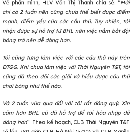
Về phần mình, HLV Văn Thị Thanh chia sẻ: “
Mới
chỉ có 2 tuần nên cũng chưa thể biết được điểm
mạnh, điểm yếu của các cầu thủ. Tuy nhiên, tôi
nhận được sự hỗ trợ từ BHL nên việc nắm bắt đội
bóng trở nên dễ dàng hơn.
Tôi cũng từng làm việc với các cầu thủ này trên
ĐTQG. Khi chưa làm việc với Thái Nguyên T&T, tôi
cũng đã theo dõi các giải và hiểu được cầu thủ
chơi bóng như thế nào.
Và 2 tuần vừa qua đối với tôi rất đáng quý. Xin
cảm hơn BHL cũ đã hỗ trợ để tôi hòa nhập dễ
dàng hơn
“. Theo kế hoạch, CLB Thái Nguyên T&T
sẽ lần lượt gặp CLB Hà Nội (5/10) và CLB Manila