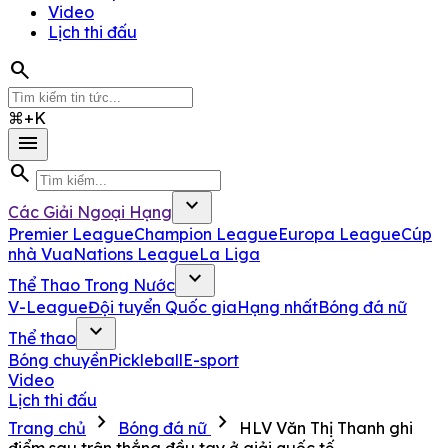
Video
Lịch thi đấu
search
⌘+K
menu
search
expand_more
Các Giải Ngoại Hạng
Premier League
Champion League
Europa League
Cúp
nhà Vua
Nations League
La Liga
expand_more
Thể Thao Trong Nước
V-League
Đội tuyển Quốc gia
Hạng nhất
Bóng đá nữ
expand_more
Thể thao
Bóng chuyền
Pickleball
E-sport
Video
Lịch thi đấu
chevron_right
chevron_right
Trang chủ
Bóng đá nữ
HLV Văn Thị Thanh ghi
điểm sau trận thắng đầu tay ở giải quốc tế