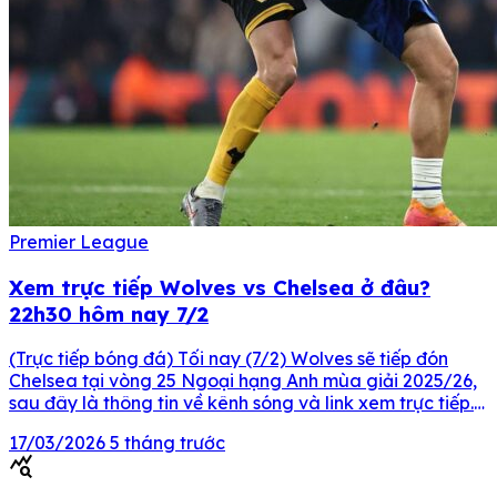
Premier League
Xem trực tiếp Wolves vs Chelsea ở đâu?
22h30 hôm nay 7/2
(Trực tiếp bóng đá) Tối nay (7/2) Wolves sẽ tiếp đón
Chelsea tại vòng 25 Ngoại hạng Anh mùa giải 2025/26,
sau đây là thông tin về kênh sóng và link xem trực tiếp.
Nội dung chính Xem trực tiếp Wolves vs Chelsea ở đâu?
17/03/2026
5 tháng trước
Xem trực tiếp Wolves vs Chelsea ở đâu? Thời gian: […]
query_stats