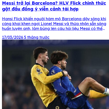
Messi trở lại Barcelona? HLV Flick chính thức
gật đầu đồng ý viễn cảnh tái hợp
Hansi Flick khiến người hâm mộ Barcelona dậy sóng khi
công khai khen ngợi Lionel Messi và thừa nhận sẵn sàng
huấn luyện anh, làm bùng lên câu hỏi liệu Messi có thể
trở lại Camp Nou hay không. Thông tin Lionel Messi xuất
17/03/2026
5 tháng trước
hiện tại Camp Nou và những phát biểu mới nhất của […]