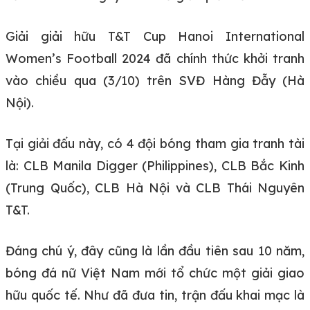
Giải giải hữu T&T Cup Hanoi International
Women’s Football 2024 đã chính thức khởi tranh
vào chiều qua (3/10) trên SVĐ Hàng Đẫy (Hà
Nội).
Tại giải đấu này, có 4 đội bóng tham gia tranh tài
là: CLB Manila Digger (Philippines), CLB Bắc Kinh
(Trung Quốc), CLB Hà Nội và CLB Thái Nguyên
T&T.
Đáng chú ý, đây cũng là lần đầu tiên sau 10 năm,
bóng đá nữ Việt Nam mới tổ chức một giải giao
hữu quốc tế. Như đã đưa tin, trận đấu khai mạc là