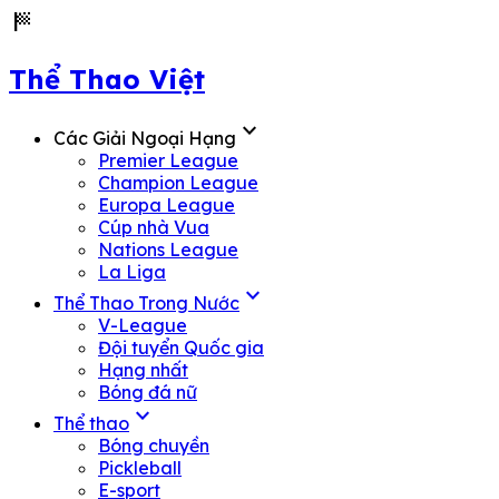
sports_score
Thể Thao Việt
expand_more
Các Giải Ngoại Hạng
Premier League
Champion League
Europa League
Cúp nhà Vua
Nations League
La Liga
expand_more
Thể Thao Trong Nước
V-League
Đội tuyển Quốc gia
Hạng nhất
Bóng đá nữ
expand_more
Thể thao
Bóng chuyền
Pickleball
E-sport