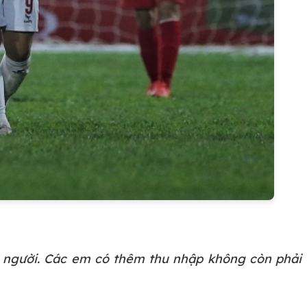
òn người. Các em có thêm thu nhập không còn phải