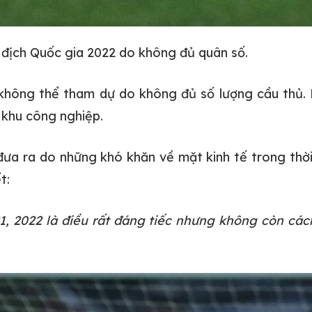
địch Quốc gia 2022 do không đủ quân số.
ẽ không thể tham dự do không đủ số lượng cầu thủ.
 khu công nghiệp.
ưa ra do những khó khăn về mặt kinh tế trong thời
t:
1, 2022 là điều rất đáng tiếc nhưng không còn các