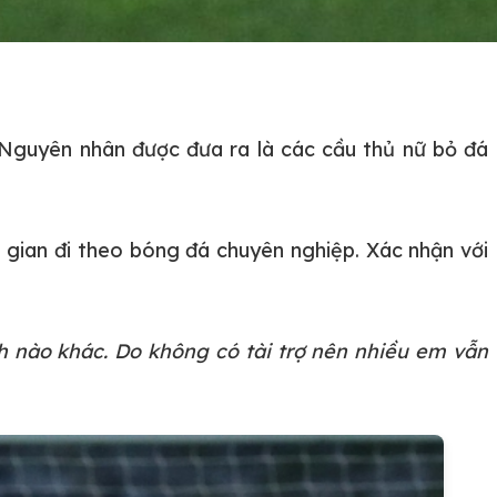
 Nguyên nhân được đưa ra là các cầu thủ nữ bỏ đá
 gian đi theo bóng đá chuyên nghiệp. Xác nhận với
h nào khác. Do không có tài trợ nên nhiều em vẫn