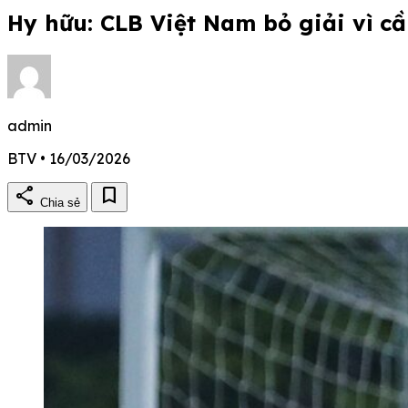
Hy hữu: CLB Việt Nam bỏ giải vì cầ
admin
BTV • 16/03/2026
share
bookmark
Chia sẻ