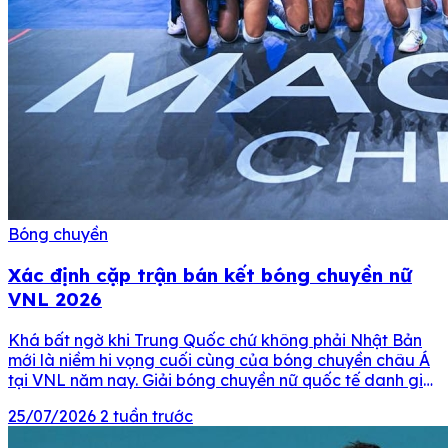
Bóng chuyền
Xác định cặp trận bán kết bóng chuyền nữ
VNL 2026
Khá bất ngờ khi Trung Quốc chứ không phải Nhật Bản
mới là niềm hi vọng cuối cùng của bóng chuyền châu Á
tại VNL năm nay. Giải bóng chuyền nữ quốc tế danh giá
– VNL 2026 đang bước vào những chặng cuối cùng. Trải
25/07/2026
2 tuần trước
qua những trận tứ kết hấp dẫn diễn ra […]