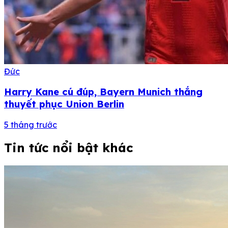
Đức
Harry Kane cú đúp, Bayern Munich thắng
thuyết phục Union Berlin
5 tháng trước
Tin tức nổi bật khác