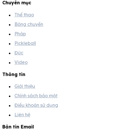
Chuyên mục
Thể thao
Bóng chuyền
Pháp
Pickleball
Đức
Video
Thông tin
Giới thiệu
Chính sách bảo mật
Điều khoản sử dụng
Liên hệ
Bản tin Email