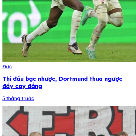
Đức
Thi đấu bạc nhược, Dortmund thua ngược
đầy cay đắng
5 tháng trước