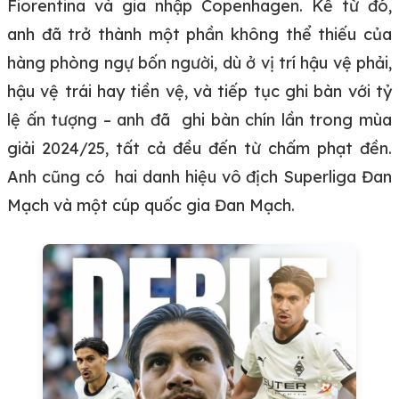
Fiorentina và gia nhập Copenhagen. Kể từ đó,
anh đã trở thành một phần không thể thiếu của
hàng phòng ngự bốn người, dù ở vị trí hậu vệ phải,
hậu vệ trái hay tiền vệ, và tiếp tục ghi bàn với tỷ
lệ ấn tượng – anh đã ghi bàn chín lần trong mùa
giải 2024/25, tất cả đều đến từ chấm phạt đền.
Anh cũng có hai danh hiệu vô địch Superliga Đan
Mạch và một cúp quốc gia Đan Mạch.