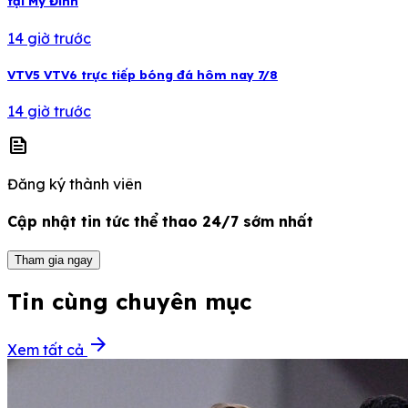
tại Mỹ Đình
14 giờ trước
VTV5 VTV6 trực tiếp bóng đá hôm nay 7/8
14 giờ trước
news
Đăng ký thành viên
Cập nhật tin tức thể thao 24/7 sớm nhất
Tham gia ngay
Tin cùng chuyên mục
arrow_forward
Xem tất cả