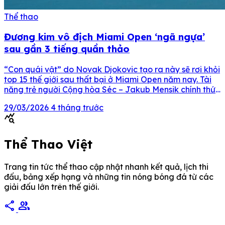
Thể thao
Đương kim vô địch Miami Open ‘ngã ngựa’
sau gần 3 tiếng quần thảo
“Con quái vật” do Novak Djokovic tạo ra này sẽ rơi khỏi
top 15 thế giới sau thất bại ở Miami Open năm nay. Tài
năng trẻ người Cộng hòa Séc – Jakub Mensik chính thức
trở thành cựu vương giải ATP 1000 Miami Open sau thất
29/03/2026
4 tháng trước
bại 6-7; 6-4; 6-7 trước Frances Tiafoe rạng […]
query_stats
Thể Thao Việt
Trang tin tức thể thao cập nhật nhanh kết quả, lịch thi
đấu, bảng xếp hạng và những tin nóng bóng đá từ các
giải đấu lớn trên thế giới.
share
group