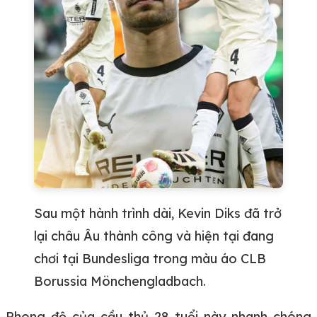
Sau một hành trình dài, Kevin Diks đã trở
lại châu Âu thành công và hiện tại đang
chơi tại Bundesliga trong màu áo CLB
Borussia Mönchengladbach.
Phong độ của cầu thủ 28 tuổi này nhanh chóng