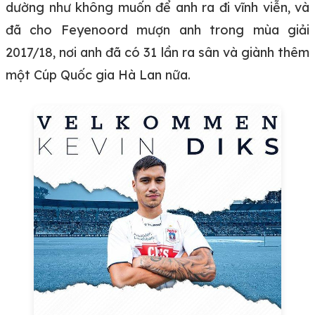
dường như không muốn để anh ra đi vĩnh viễn, và
đã cho Feyenoord mượn anh trong mùa giải
2017/18, nơi anh đã có 31 lần ra sân và giành thêm
một Cúp Quốc gia Hà Lan nữa.