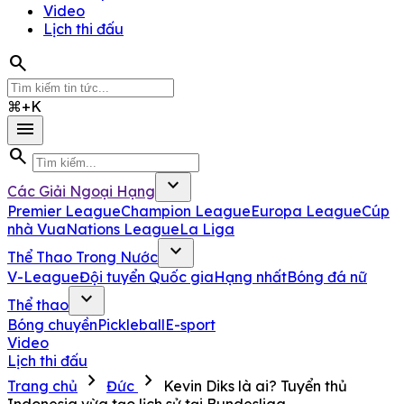
Video
Lịch thi đấu
search
⌘+K
menu
search
expand_more
Các Giải Ngoại Hạng
Premier League
Champion League
Europa League
Cúp
nhà Vua
Nations League
La Liga
expand_more
Thể Thao Trong Nước
V-League
Đội tuyển Quốc gia
Hạng nhất
Bóng đá nữ
expand_more
Thể thao
Bóng chuyền
Pickleball
E-sport
Video
Lịch thi đấu
chevron_right
chevron_right
Trang chủ
Đức
Kevin Diks là ai? Tuyển thủ
Indonesia vừa tạo lịch sử tại Bundesliga