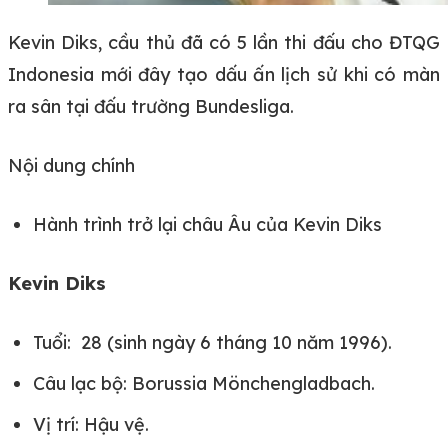
Kevin Diks, cầu thủ đã có 5 lần thi đấu cho ĐTQG
Indonesia mới đây tạo dấu ấn lịch sử khi có màn
ra sân tại đấu trường Bundesliga.
Nội dung chính
Hành trình trở lại châu Âu của Kevin Diks
Kevin Diks
Tuổi: 28 (sinh ngày 6 tháng 10 năm 1996).
Câu lạc bộ: Borussia Mönchengladbach.
Vị trí: Hậu vệ.