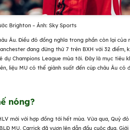
ước Brighton – Ảnh: Sky Sports
u Âu. Điều đó đồng nghĩa trong phần còn lại của m
Manchester đang đứng thứ 7 trên BXH với 32 điểm, 
vé dự Champions League mùa tới. Đây là mục tiêu 
 nhiên, liệu MU có thể giành suất đến cúp châu Âu c
hế nóng?
LV mới với hợp đồng tới hết mùa. Vừa qua, Quỷ đỏ 
BLĐ MU, Carrick đã vươn lên dẫn đầu cuộc đua. Giới