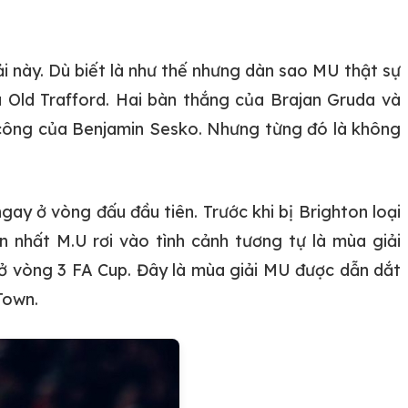
ải này. Dù biết là như thế nhưng dàn sao MU thật sự
hà Old Trafford. Hai bàn thắng của Brajan Gruda và
hờ công của Benjamin Sesko. Nhưng từng đó là không
gay ở vòng đấu đầu tiên. Trước khi bị Brighton loại
 nhất M.U rơi vào tình cảnh tương tự là mùa giải
 ở vòng 3 FA Cup. Đây là mùa giải MU được dẫn dắt
Town.