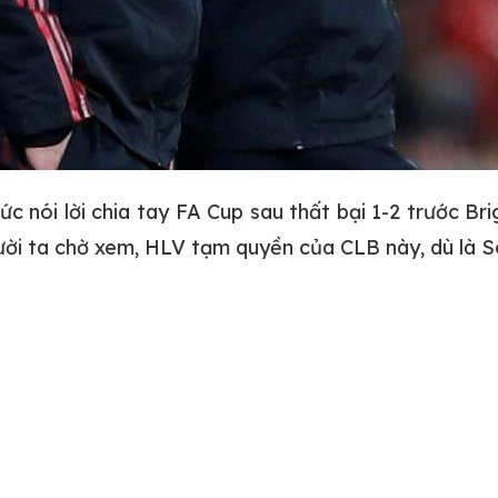
 nói lời chia tay FA Cup sau thất bại 1-2 trước Bri
ười ta chờ xem, HLV tạm quyền của CLB này, dù là Sol