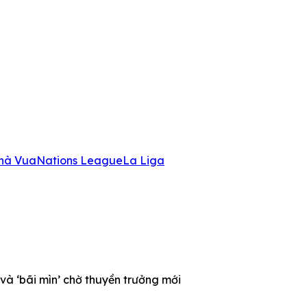
hà Vua
Nations League
La Liga
và ‘bãi mìn’ chờ thuyền trưởng mới