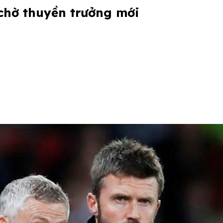
 chờ thuyền trưởng mới