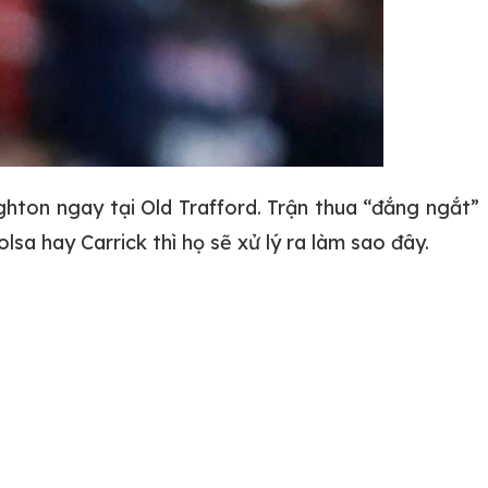
ghton ngay tại Old Trafford. Trận thua “đắng ngắt”
sa hay Carrick thì họ sẽ xử lý ra làm sao đây.