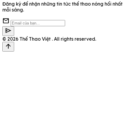
Đăng ký để nhận những tin tức thể thao nóng hổi nhất
mỗi sáng.
mail
send
© 2026
Thể Thao Việt
. All rights reserved.
arrow_upward