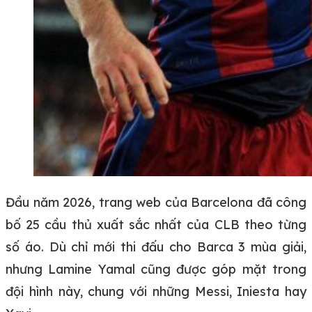
Đầu năm 2026, trang web của Barcelona đã công
bố 25 cầu thủ xuất sắc nhất của CLB theo từng
số áo. Dù chỉ mới thi đấu cho Barca 3 mùa giải,
nhưng Lamine Yamal cũng được góp mặt trong
đội hình này, chung với những Messi, Iniesta hay