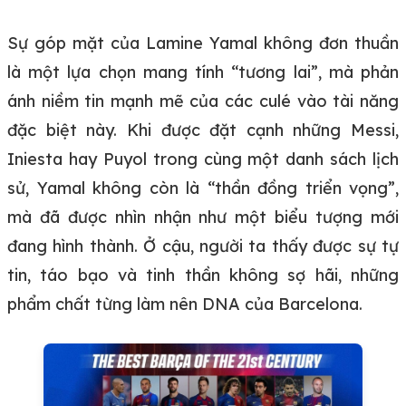
Sự góp mặt của Lamine Yamal không đơn thuần
là một lựa chọn mang tính “tương lai”, mà phản
ánh niềm tin mạnh mẽ của các culé vào tài năng
đặc biệt này. Khi được đặt cạnh những Messi,
Iniesta hay Puyol trong cùng một danh sách lịch
sử, Yamal không còn là “thần đồng triển vọng”,
mà đã được nhìn nhận như một biểu tượng mới
đang hình thành. Ở cậu, người ta thấy được sự tự
tin, táo bạo và tinh thần không sợ hãi, những
phẩm chất từng làm nên DNA của Barcelona.