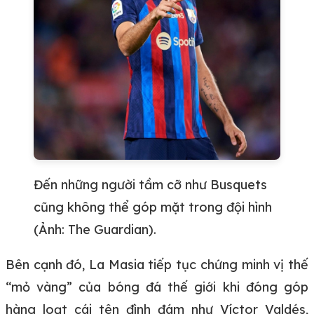
Đến những người tầm cỡ như Busquets
cũng không thể góp mặt trong đội hình
(Ảnh: The Guardian).
Bên cạnh đó, La Masia tiếp tục chứng minh vị thế
“mỏ vàng” của bóng đá thế giới khi đóng góp
hàng loạt cái tên đình đám như Víctor Valdés,