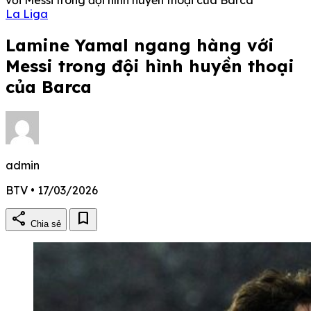
La Liga
Lamine Yamal ngang hàng với
Messi trong đội hình huyền thoại
của Barca
admin
BTV • 17/03/2026
share
bookmark
Chia sẻ