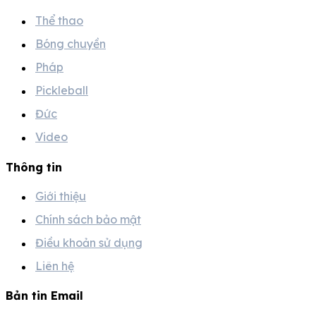
Thể thao
Bóng chuyền
Pháp
Pickleball
Đức
Video
Thông tin
Giới thiệu
Chính sách bảo mật
Điều khoản sử dụng
Liên hệ
Bản tin Email