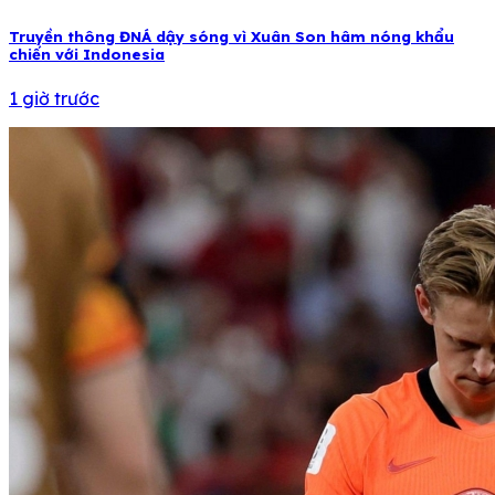
Truyền thông ĐNÁ dậy sóng vì Xuân Son hâm nóng khẩu
chiến với Indonesia
1 giờ trước