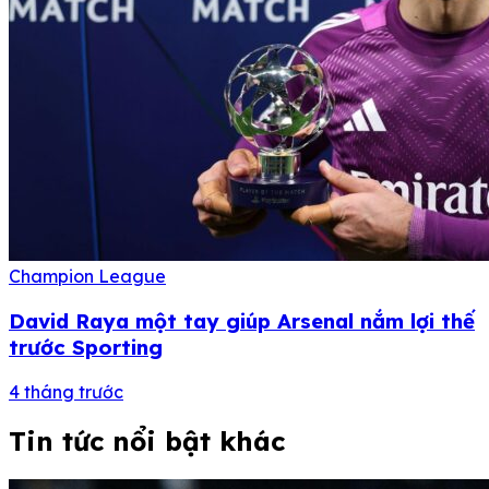
Champion League
David Raya một tay giúp Arsenal nắm lợi thế
trước Sporting
4 tháng trước
Tin tức nổi bật khác