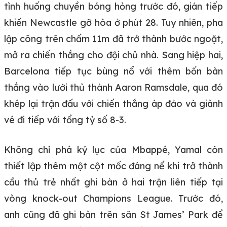
tình huống chuyền bóng hỏng trước đó, gián tiếp
khiến Newcastle gỡ hòa ở phút 28. Tuy nhiên, pha
lập công trên chấm 11m đã trở thành bước ngoặt,
mở ra chiến thắng cho đội chủ nhà. Sang hiệp hai,
Barcelona tiếp tục bùng nổ với thêm bốn bàn
thắng vào lưới thủ thành Aaron Ramsdale, qua đó
khép lại trận đấu với chiến thắng áp đảo và giành
vé đi tiếp với tổng tỷ số 8-3.
Không chỉ phá kỷ lục của Mbappé, Yamal còn
thiết lập thêm một cột mốc đáng nể khi trở thành
cầu thủ trẻ nhất ghi bàn ở hai trận liên tiếp tại
vòng knock-out Champions League. Trước đó,
anh cũng đã ghi bàn trên sân St James’ Park để