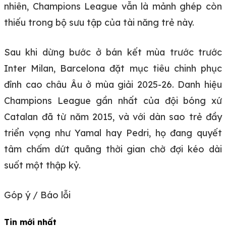
nhiên, Champions League vẫn là mảnh ghép còn
thiếu trong bộ sưu tập của tài năng trẻ này.
Sau khi dừng bước ở bán kết mùa trước trước
Inter Milan, Barcelona đặt mục tiêu chinh phục
đỉnh cao châu Âu ở mùa giải 2025-26. Danh hiệu
Champions League gần nhất của đội bóng xứ
Catalan đã từ năm 2015, và với dàn sao trẻ đầy
triển vọng như Yamal hay Pedri, họ đang quyết
tâm chấm dứt quãng thời gian chờ đợi kéo dài
suốt một thập kỷ.
Góp ý / Báo lỗi
Tin mới nhất