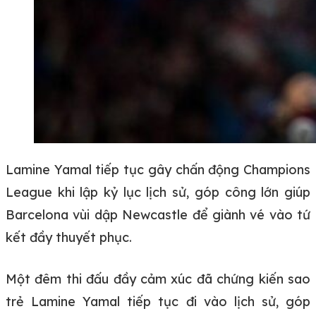
Lamine Yamal tiếp tục gây chấn động Champions
League khi lập kỷ lục lịch sử, góp công lớn giúp
Barcelona vùi dập Newcastle để giành vé vào tứ
kết đầy thuyết phục.
Một đêm thi đấu đầy cảm xúc đã chứng kiến sao
trẻ Lamine Yamal tiếp tục đi vào lịch sử, góp