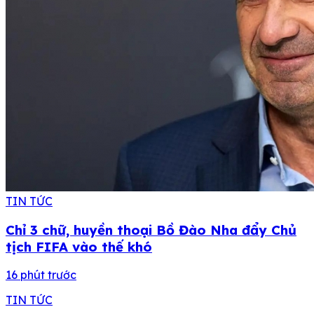
TIN TỨC
Chỉ 3 chữ, huyền thoại Bồ Đào Nha đẩy Chủ
tịch FIFA vào thế khó
16 phút trước
TIN TỨC