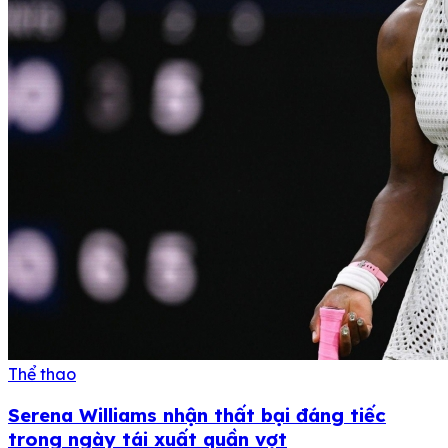
Thể thao
Serena Williams nhận thất bại đáng tiếc
trong ngày tái xuất quần vợt