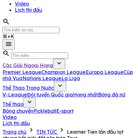
Video
Lịch thi đấu
search
⌘+K
menu
search
expand_more
Các Giải Ngoại Hạng
Premier League
Champion League
Europa League
Cúp
nhà Vua
Nations League
La Liga
expand_more
Thể Thao Trong Nước
V-League
Đội tuyển Quốc gia
Hạng nhất
Bóng đá nữ
expand_more
Thể thao
Bóng chuyền
Pickleball
E-sport
Video
Lịch thi đấu
chevron_right
chevron_right
Trang chủ
TIN TỨC
Learner Tien lần đầu lọt
chung kết giải đất nện trên Tour