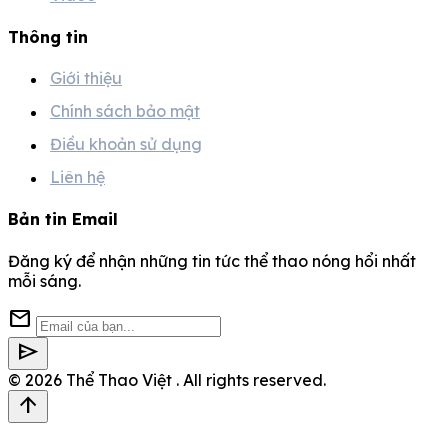
Thông tin
Giới thiệu
Chính sách bảo mật
Điều khoản sử dụng
Liên hệ
Bản tin Email
Đăng ký để nhận những tin tức thể thao nóng hổi nhất
mỗi sáng.
mail
send
© 2026
Thể Thao Việt
. All rights reserved.
arrow_upward