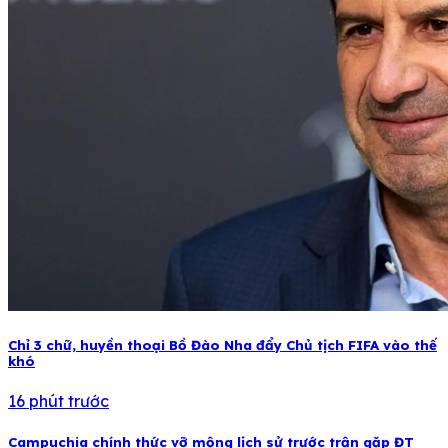
Chỉ 3 chữ, huyền thoại Bồ Đào Nha đẩy Chủ tịch FIFA vào thế
khó
16 phút trước
Campuchia chính thức vỡ mộng lịch sử trước trận gặp ĐT