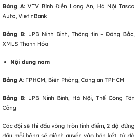
Bảng A
: VTV Bình Điền Long An, Hà Nội Tasco
Auto, VietinBank
Bảng B
: LPB Ninh Bình, Thông tin – Đông Bắc,
XMLS Thanh Hóa
Nội dung nam
Bảng A
: TPHCM, Biên Phòng, Công an TPHCM
Bảng B
: LPB Ninh Bình, Hà Nội, Thể Công Tân
Cảng
Các đội sẽ thi đấu vòng tròn tính điểm, 2 đội đứng
đầu mỗi bảng sẽ giành quyền vào bán kết, từ đó