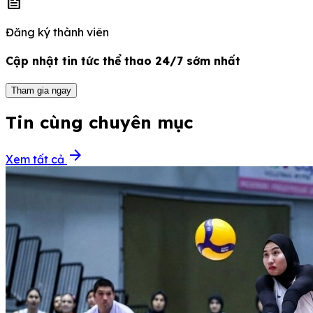
news
Đăng ký thành viên
Cập nhật tin tức thể thao 24/7 sớm nhất
Tham gia ngay
Tin cùng chuyên mục
arrow_forward
Xem tất cả