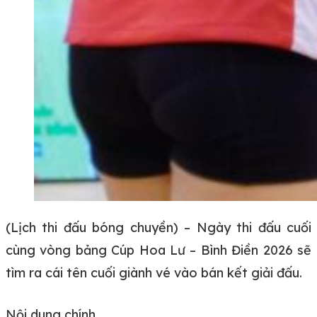
(Lịch thi đấu bóng chuyền) – Ngày thi đấu cuối
cùng vòng bảng Cúp Hoa Lư – Bình Điền 2026 sẽ
tìm ra cái tên cuối giành vé vào bán kết giải đấu.
Nội dung chính