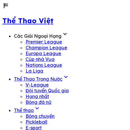
sports_score
Thể Thao Việt
expand_more
Các Giải Ngoại Hạng
Premier League
Champion League
Europa League
Cúp nhà Vua
Nations League
La Liga
expand_more
Thể Thao Trong Nước
V-League
Đội tuyển Quốc gia
Hạng nhất
Bóng đá nữ
expand_more
Thể thao
Bóng chuyền
Pickleball
E-sport