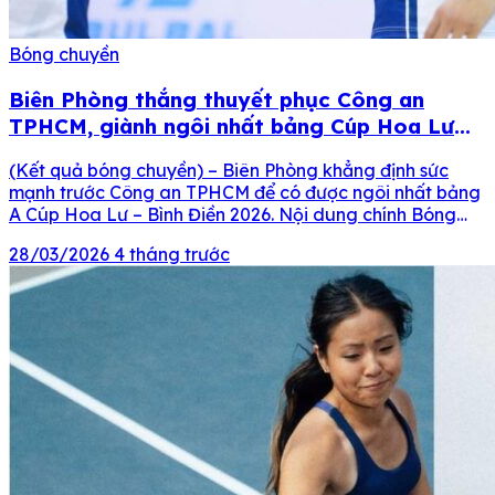
Bóng chuyền
Biên Phòng thắng thuyết phục Công an
TPHCM, giành ngôi nhất bảng Cúp Hoa Lư
2026
(Kết quả bóng chuyền) – Biên Phòng khẳng định sức
mạnh trước Công an TPHCM để có được ngôi nhất bảng
A Cúp Hoa Lư – Bình Điền 2026. Nội dung chính Bóng
chuyền Biên Phòng vs Công an TPHCM diễn ra lúc mấy
28/03/2026
4 tháng trước
giờ? Danh sách cầu thủ Biên Phòng dự Cúp Hoa Lư […]