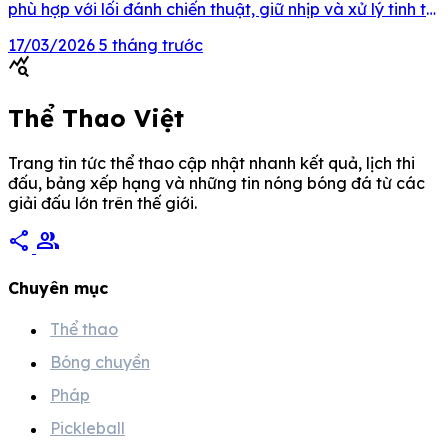
phù hợp với lối đánh chiến thuật, giữ nhịp và xử lý tinh tế
trong các pha bóng dài. Joola Hyperion Double Vision
17/03/2026
5 tháng trước
16mm thuộc nhóm vợt pickleball cao cấp, được nhiều
query_stats
người chơi […]
Thể Thao Việt
Trang tin tức thể thao cập nhật nhanh kết quả, lịch thi
đấu, bảng xếp hạng và những tin nóng bóng đá từ các
giải đấu lớn trên thế giới.
share
group
Chuyên mục
Thể thao
Bóng chuyền
Pháp
Pickleball