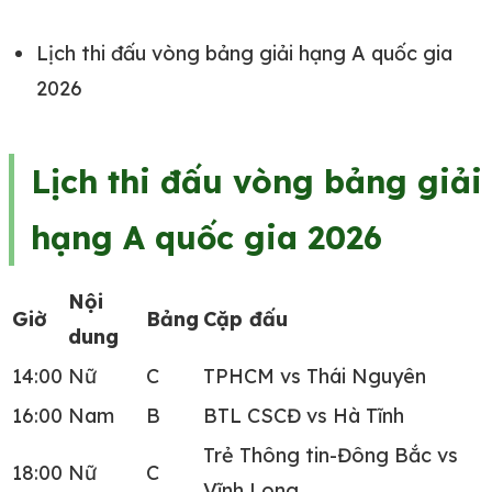
Lịch thi đấu vòng bảng giải hạng A quốc gia
2026
Lịch thi đấu vòng bảng giải
hạng A quốc gia 2026
Nội
Giờ
Bảng
Cặp đấu
dung
14:00
Nữ
C
TPHCM vs Thái Nguyên
16:00
Nam
B
BTL CSCĐ vs Hà Tĩnh
Trẻ Thông tin-Đông Bắc vs
18:00
Nữ
C
Vĩnh Long