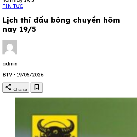
TIN TỨC
Lịch thi đấu bóng chuyền hôm
nay 19/5
admin
BTV • 19/05/2026
share
bookmark
Chia sẻ