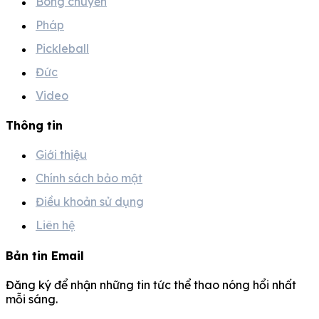
Bóng chuyền
Pháp
Pickleball
Đức
Video
Thông tin
Giới thiệu
Chính sách bảo mật
Điều khoản sử dụng
Liên hệ
Bản tin Email
Đăng ký để nhận những tin tức thể thao nóng hổi nhất
mỗi sáng.