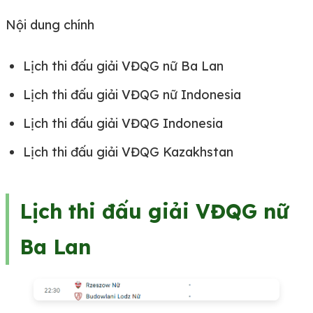
Nội dung chính
Lịch thi đấu giải VĐQG nữ Ba Lan
Lịch thi đấu giải VĐQG nữ Indonesia
Lịch thi đấu giải VĐQG Indonesia
Lịch thi đấu giải VĐQG Kazakhstan
Lịch thi đấu giải VĐQG nữ
Ba Lan