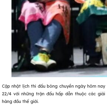
Cập nhật lịch thi đấu bóng chuyền ngày hôm nay
22/4 với những trận đấu hấp dẫn thuộc các giải
hàng đầu thế giới.