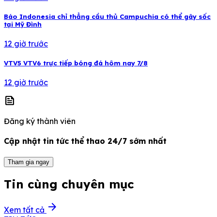
Báo Indonesia chỉ thẳng cầu thủ Campuchia có thể gây sốc
tại Mỹ Đình
12 giờ trước
VTV5 VTV6 trực tiếp bóng đá hôm nay 7/8
12 giờ trước
news
Đăng ký thành viên
Cập nhật tin tức thể thao 24/7 sớm nhất
Tham gia ngay
Tin cùng chuyên mục
arrow_forward
Xem tất cả