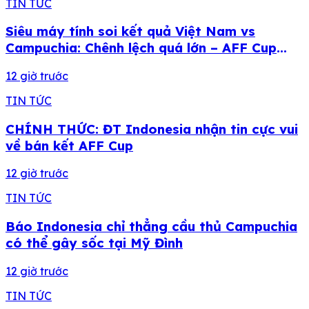
TIN TỨC
Siêu máy tính soi kết quả Việt Nam vs
Campuchia: Chênh lệch quá lớn – AFF Cup
2026
12 giờ trước
TIN TỨC
CHÍNH THỨC: ĐT Indonesia nhận tin cực vui
về bán kết AFF Cup
12 giờ trước
TIN TỨC
Báo Indonesia chỉ thẳng cầu thủ Campuchia
có thể gây sốc tại Mỹ Đình
12 giờ trước
TIN TỨC