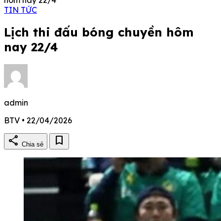
TIN TỨC
Lịch thi đấu bóng chuyền hôm
nay 22/4
admin
BTV • 22/04/2026
share
bookmark
Chia sẻ