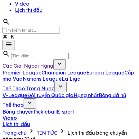
Video
Lịch thi đấu
search
⌘+K
menu
search
expand_more
Các Giải Ngoại Hạng
Premier League
Champion League
Europa League
Cúp
nhà Vua
Nations League
La Liga
expand_more
Thể Thao Trong Nước
V-League
Đội tuyển Quốc gia
Hạng nhất
Bóng đá nữ
expand_more
Thể thao
Bóng chuyền
Pickleball
E-sport
Video
Lịch thi đấu
chevron_right
chevron_right
Trang chủ
TIN TỨC
Lịch thi đấu bóng chuyền
hôm nay 22/4