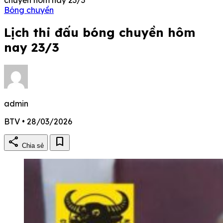
Bóng chuyền
Lịch thi đấu bóng chuyền hôm
nay 23/3
admin
BTV • 28/03/2026
share
bookmark
Chia sẻ