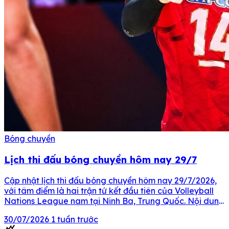
Bóng chuyền
Lịch thi đấu bóng chuyền hôm nay 29/7
Cập nhật lịch thi đấu bóng chuyền hôm nay 29/7/2026,
với tâm điểm là hai trận tứ kết đầu tiên của Volleyball
Nations League nam tại Ninh Ba, Trung Quốc. Nội dung
chính LỊCH THI ĐẤU VOLLEYBALL NATIONS LEAGUE
30/07/2026
1 tuần trước
NAM 2026 LỊCH THI ĐẤU VOLLEYBALL NATIONS