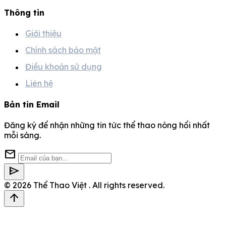
Thông tin
Giới thiệu
Chính sách bảo mật
Điều khoản sử dụng
Liên hệ
Bản tin Email
Đăng ký để nhận những tin tức thể thao nóng hổi nhất
mỗi sáng.
mail
send
© 2026
Thể Thao Việt
. All rights reserved.
arrow_upward