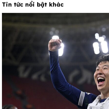
Tin tức nổi bật khác