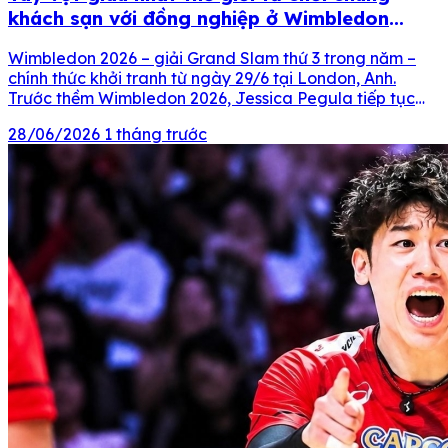
khách sạn với đồng nghiệp ở Wimbledon
2026
Wimbledon 2026 – giải Grand Slam thứ 3 trong năm –
chính thức khởi tranh từ ngày 29/6 tại London, Anh.
Trước thềm Wimbledon 2026, Jessica Pegula tiếp tục
thu hút sự chú ý không chỉ bởi phong độ trên sân đấu mà
28/06/2026
1 tháng trước
còn bởi cách chuẩn bị rất riêng cho giải Grand Slam sân
[…]