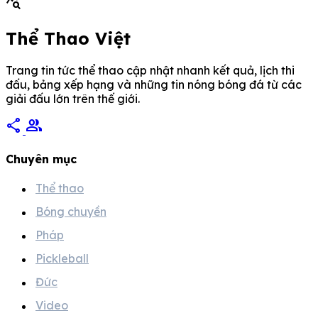
query_stats
LEAGUE NAM 2026 Thời gian Cặp đấu Tính chất […]
Thể Thao Việt
Trang tin tức thể thao cập nhật nhanh kết quả, lịch thi
đấu, bảng xếp hạng và những tin nóng bóng đá từ các
giải đấu lớn trên thế giới.
share
group
Chuyên mục
Thể thao
Bóng chuyền
Pháp
Pickleball
Đức
Video