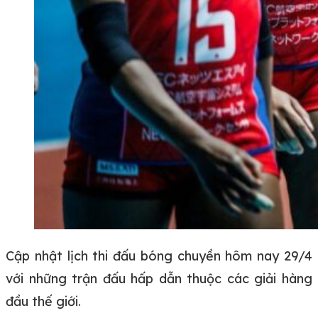
Cập nhật lịch thi đấu bóng chuyền hôm nay 29/4
với những trận đấu hấp dẫn thuộc các giải hàng
đầu thế giới.