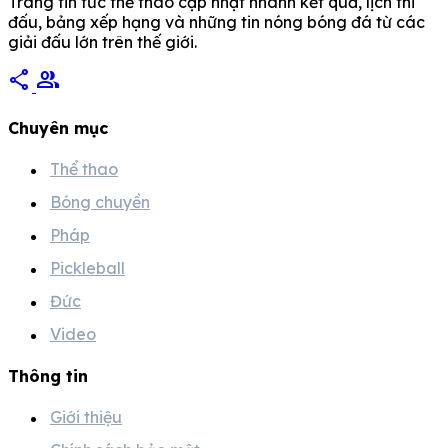
Trang tin tức thể thao cập nhật nhanh kết quả, lịch thi
đấu, bảng xếp hạng và những tin nóng bóng đá từ các
giải đấu lớn trên thế giới.
share
group
Chuyên mục
Thể thao
Bóng chuyền
Pháp
Pickleball
Đức
Video
Thông tin
Giới thiệu