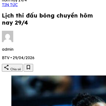
TIN TỨC
Lịch thi đấu bóng chuyền hôm
nay 29/4
admin
BTV • 29/04/2026
share
bookmark
Chia sẻ