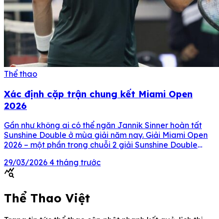
Thể thao
Xác định cặp trận chung kết Miami Open
2026
Gần như không ai có thể ngăn Jannik Sinner hoàn tất
Sunshine Double ở mùa giải năm nay. Giải Miami Open
2026 – một phần trong chuỗi 2 giải Sunshine Double
danh giá đã đi đến chặng cuối cùng. Trải qua những
29/03/2026
4 tháng trước
trận đấu hấp dẫn và kịch tính, 4 cái tên xuất sắc nhất […]
query_stats
Thể Thao Việt