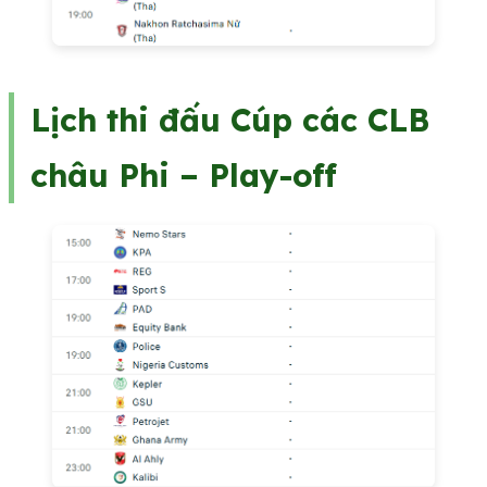
Lịch thi đấu Cúp các CLB
châu Phi – Play-off