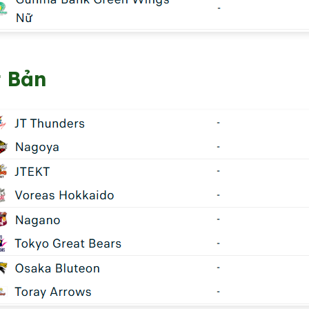
t Bản