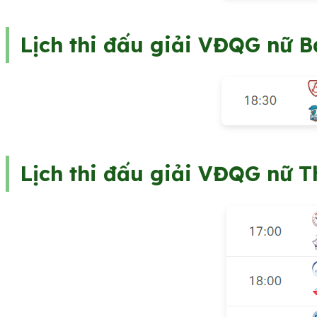
Lịch thi đấu giải VĐQG nữ B
Lịch thi đấu giải VĐQG nữ T