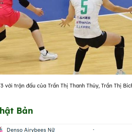
3 với trận đấu của Trần Thị Thanh Thúy, Trần Thị Bí
Nhật Bản