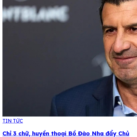
TIN TỨC
Chỉ 3 chữ, huyền thoại Bồ Đào Nha đẩy Chủ