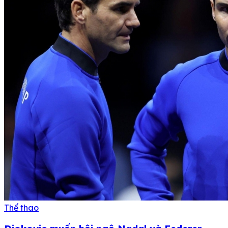
Thể thao