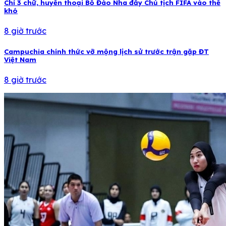
Chỉ 3 chữ, huyền thoại Bồ Đào Nha đẩy Chủ tịch FIFA vào thế
khó
8 giờ trước
Campuchia chính thức vỡ mộng lịch sử trước trận gặp ĐT
Việt Nam
8 giờ trước