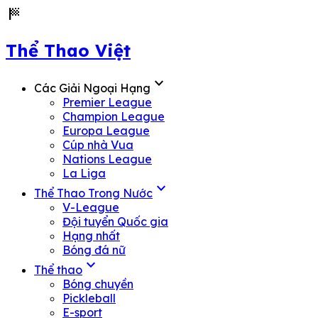
sports_score
Thể Thao Việt
expand_more
Các Giải Ngoại Hạng
Premier League
Champion League
Europa League
Cúp nhà Vua
Nations League
La Liga
expand_more
Thể Thao Trong Nước
V-League
Đội tuyển Quốc gia
Hạng nhất
Bóng đá nữ
expand_more
Thể thao
Bóng chuyền
Pickleball
E-sport