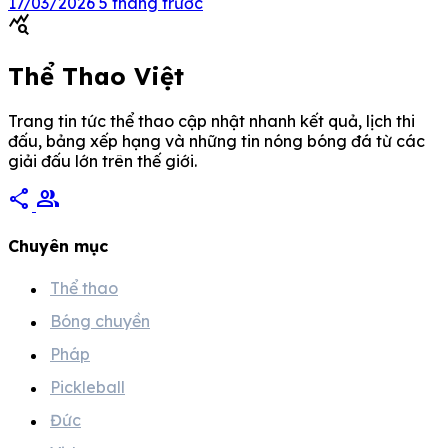
17/03/2026
5 tháng trước
mấy giờ? Phong độ Gunma Green Wings (5 trận gần
query_stats
nhất) Phong độ Toray […]
Thể Thao Việt
Trang tin tức thể thao cập nhật nhanh kết quả, lịch thi
đấu, bảng xếp hạng và những tin nóng bóng đá từ các
giải đấu lớn trên thế giới.
share
group
Chuyên mục
Thể thao
Bóng chuyền
Pháp
Pickleball
Đức