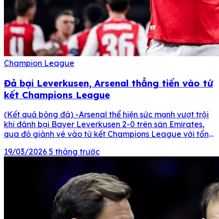
Champion League
Đả bại Leverkusen, Arsenal thẳng tiến vào tứ
kết Champions League
(Kết quả bóng đá) -Arsenal thể hiện sức mạnh vượt trội
khi đánh bại Bayer Leverkusen 2-0 trên sân Emirates,
qua đó giành vé vào tứ kết Champions League với tổng
tỷ số 3-1 đầy thuyết phục. Rạng sáng 18/3 (giờ Việt
19/03/2026
5 tháng trước
Nam), Arsenal đã có màn trình diễn thuyết phục khi
đánh bại Bayer […]