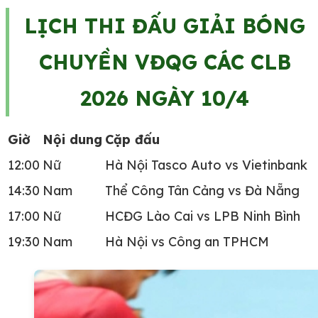
LỊCH THI ĐẤU GIẢI BÓNG
CHUYỀN VĐQG CÁC CLB
2026 NGÀY 10/4
Giờ
Nội dung
Cặp đấu
12:00
Nữ
Hà Nội Tasco Auto vs Vietinbank
14:30
Nam
Thể Công Tân Cảng vs Đà Nẵng
17:00
Nữ
HCĐG Lào Cai vs LPB Ninh Bình
19:30
Nam
Hà Nội vs Công an TPHCM