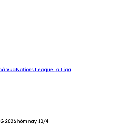
hà Vua
Nations League
La Liga
QG 2026 hôm nay 10/4