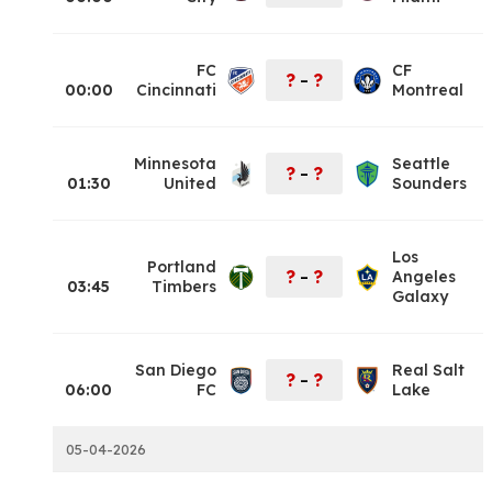
FC
CF
?
?
–
00:00
Cincinnati
Montreal
Minnesota
Seattle
?
?
–
01:30
United
Sounders
Los
Portland
?
?
Angeles
–
03:45
Timbers
Galaxy
San Diego
Real Salt
?
?
–
06:00
FC
Lake
05-04-2026