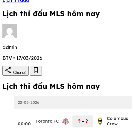
Lịch thi đấu MLS hôm nay
admin
BTV • 17/03/2026
share
bookmark
Chia sẻ
Lịch thi đấu MLS hôm nay
22-03-2026
Columbus
?
?
Toronto FC
–
00:00
Crew