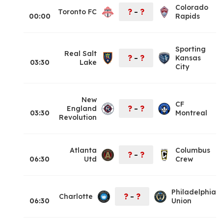
Colorado
?
?
Toronto FC
–
00:00
Rapids
Sporting
Real Salt
?
?
Kansas
–
03:30
Lake
City
New
CF
?
?
England
–
03:30
Montreal
Revolution
Atlanta
Columbus
?
?
–
06:30
Utd
Crew
Philadelphia
?
?
Charlotte
–
06:30
Union