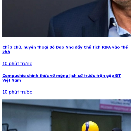
Chỉ 3 chữ, huyền thoại Bồ Đào Nha đẩy Chủ tịch FIFA vào thế
khó
10 phút trước
Campuchia chính thức vỡ mộng lịch sử trước trận gặp ĐT
Việt Nam
10 phút trước