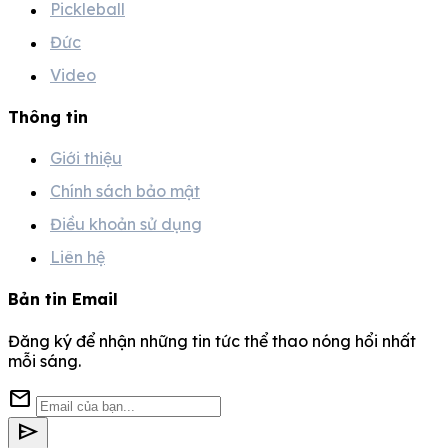
Pickleball
Đức
Video
Thông tin
Giới thiệu
Chính sách bảo mật
Điều khoản sử dụng
Liên hệ
Bản tin Email
Đăng ký để nhận những tin tức thể thao nóng hổi nhất
mỗi sáng.
mail
send