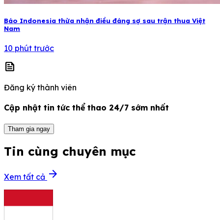
Báo Indonesia thừa nhận điều đáng sợ sau trận thua Việt
Nam
10 phút trước
news
Đăng ký thành viên
Cập nhật tin tức thể thao 24/7 sớm nhất
Tham gia ngay
Tin cùng chuyên mục
arrow_forward
Xem tất cả