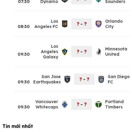
07:30
Dynamo
Sounders
Los
Orlando
?
?
–
08:30
Angeles FC
City
Los
Minnesota
?
?
Angeles
–
09:30
United
Galaxy
San Jose
San Diego
?
?
–
09:30
Earthquakes
FC
Vancouver
Portland
?
?
–
09:30
Whitecaps
Timbers
Tin mới nhất