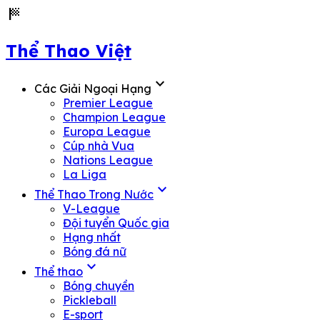
sports_score
Thể Thao Việt
expand_more
Các Giải Ngoại Hạng
Premier League
Champion League
Europa League
Cúp nhà Vua
Nations League
La Liga
expand_more
Thể Thao Trong Nước
V-League
Đội tuyển Quốc gia
Hạng nhất
Bóng đá nữ
expand_more
Thể thao
Bóng chuyền
Pickleball
E-sport