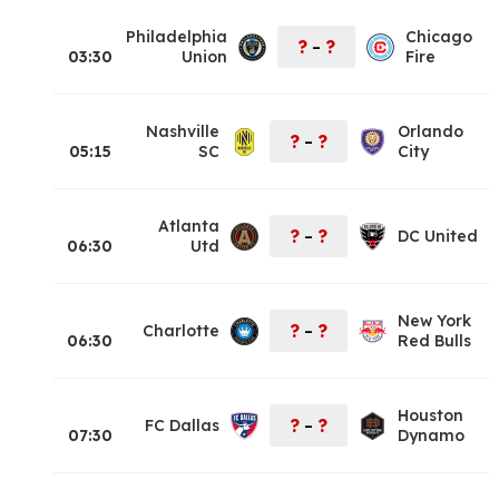
Philadelphia
Chicago
?
?
–
03:30
Union
Fire
Nashville
Orlando
?
?
–
05:15
SC
City
Atlanta
?
?
DC United
–
06:30
Utd
New York
?
?
Charlotte
–
06:30
Red Bulls
Houston
?
?
FC Dallas
–
07:30
Dynamo