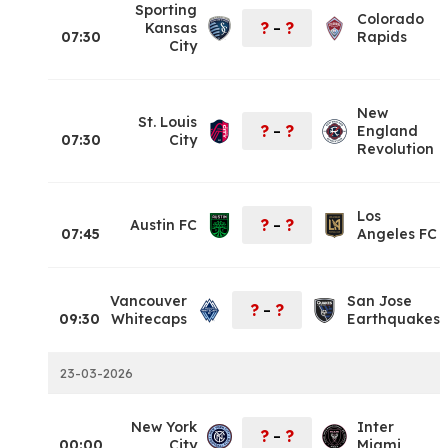
Sporting
Colorado
?
?
Kansas
–
07:30
Rapids
City
New
St. Louis
?
?
England
–
07:30
City
Revolution
Los
?
?
Austin FC
–
07:45
Angeles FC
Vancouver
San Jose
?
?
–
09:30
Whitecaps
Earthquakes
23-03-2026
New York
Inter
?
?
–
00:00
City
Miami