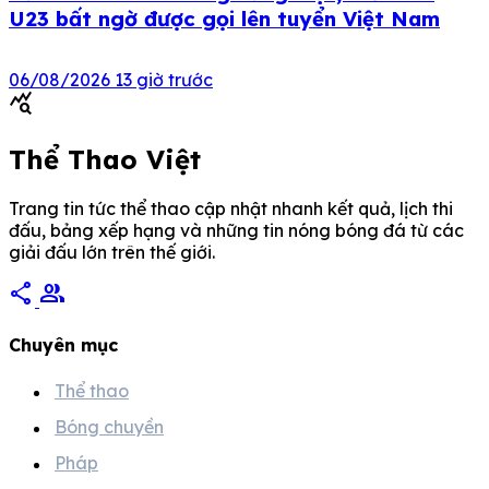
U23 bất ngờ được gọi lên tuyển Việt Nam
06/08/2026
13 giờ trước
query_stats
Thể Thao Việt
Trang tin tức thể thao cập nhật nhanh kết quả, lịch thi
đấu, bảng xếp hạng và những tin nóng bóng đá từ các
giải đấu lớn trên thế giới.
share
group
Chuyên mục
Thể thao
Bóng chuyền
Pháp