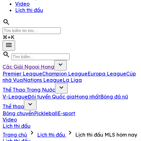
Video
Lịch thi đấu
search
⌘+K
menu
search
expand_more
Các Giải Ngoại Hạng
Premier League
Champion League
Europa League
Cúp
nhà Vua
Nations League
La Liga
expand_more
Thể Thao Trong Nước
V-League
Đội tuyển Quốc gia
Hạng nhất
Bóng đá nữ
expand_more
Thể thao
Bóng chuyền
Pickleball
E-sport
Video
Lịch thi đấu
chevron_right
chevron_right
Trang chủ
Lịch thi đấu
Lịch thi đấu MLS hôm nay
Lịch thi đấu