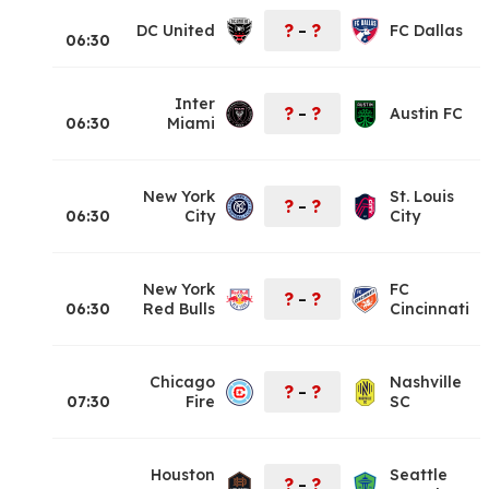
?
?
DC United
FC Dallas
–
06:30
Inter
?
?
Austin FC
–
06:30
Miami
New York
St. Louis
?
?
–
06:30
City
City
New York
FC
?
?
–
06:30
Red Bulls
Cincinnati
Chicago
Nashville
?
?
–
07:30
Fire
SC
Houston
Seattle
?
?
–