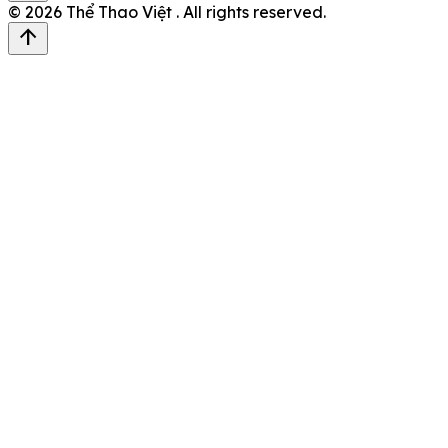
© 2026
Thể Thao Việt
. All rights reserved.
arrow_upward