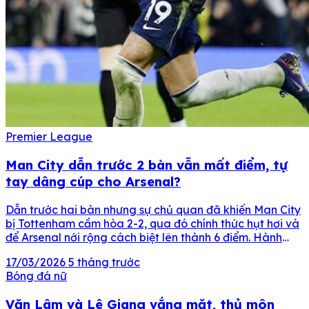
Premier League
Man City dẫn trước 2 bàn vẫn mất điểm, tự
tay dâng cúp cho Arsenal?
Dẫn trước hai bàn nhưng sự chủ quan đã khiến Man City
bị Tottenham cầm hòa 2-2, qua đó chính thức hụt hơi và
để Arsenal nới rộng cách biệt lên thành 6 điểm. Hành
quân đến sân của Tottenham với áp lực phải thắng sau
17/03/2026
5 tháng trước
khi Arsenal đè bẹp Leeds, Man City đã nhập […]
Bóng đá nữ
Văn Lâm và Lê Giang vắng mặt, thủ môn