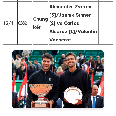
Alexander Zverev
[3]/Jannik Sinner
Chung
12/4
CXĐ
[2] vs Carlos
kết
Alcaraz [1]/Valentin
Vacherot