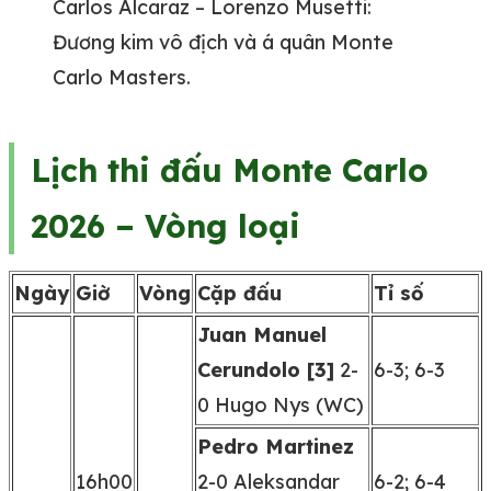
Carlos Alcaraz – Lorenzo Musetti:
Đương kim vô địch và á quân Monte
Carlo Masters.
Lịch thi đấu Monte Carlo
2026 – Vòng loại
Ngày
Giờ
Vòng
Cặp đấu
Tỉ số
Juan Manuel
Cerundolo [3]
2-
6-3; 6-3
0 Hugo Nys (WC)
Pedro Martinez
16h00
2-0 Aleksandar
6-2; 6-4