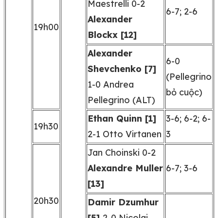
Maestrelli 0-2
6-7; 2-6
Alexander
19h00
Blockx [12]
Alexander
6-0
Shevchenko [7]
(Pellegrino
1-0 Andrea
bỏ cuộc)
Pellegrino (ALT)
Ethan Quinn [1]
3-6; 6-2; 6-
19h30
2-1 Otto Virtanen
3
Jan Choinski 0-2
Alexandre Muller
6-7; 3-6
[13]
20h30
Damir Dzumhur
[5]
2-0 Nicolai