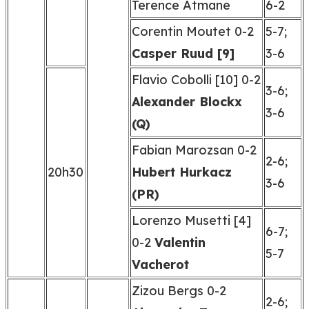
Terence Atmane
6-2
Corentin Moutet 0-2
5-7;
Casper Ruud [9]
3-6
Flavio Cobolli [10] 0-2
3-6;
Alexander Blockx
3-6
(Q)
Fabian Marozsan 0-2
2-6;
20h30
Hubert Hurkacz
3-6
(PR)
Lorenzo Musetti [4]
6-7;
0-2
Valentin
5-7
Vacherot
Zizou Bergs 0-2
2-6;