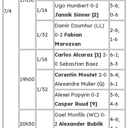
17h30
Ugo Humbert 0-2
3-6;
1/16
7/4
Jannik Sinner [2]
0-6
Damir Dzumhur (LL)
2-6;
1/32
0-2
Fabian
1-6
Marozsan
Carlos Alcaraz [1]
2-
6-1;
1/16
0 Sebastian Baez
6-3
Corentin Moutet
2-0
6-4;
19h00
Alexandre Muller (Q)
6-1
1/32
Alexei Popyrin 0-2
3-6;
Casper Ruud [9]
4-6
Gael Monfils (WC) 0-
4-6;
20h30
2
Alexander Bublik