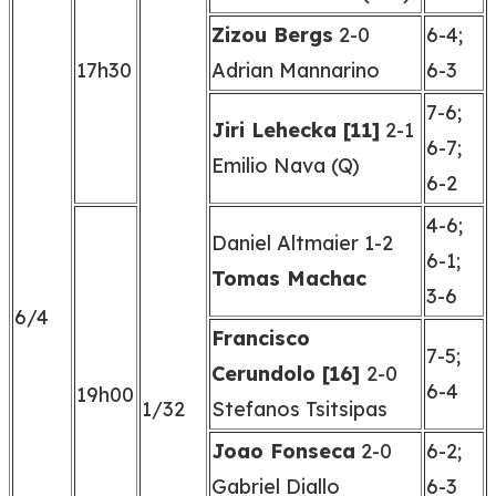
Zizou Bergs
2-0
6-4;
17h30
Adrian Mannarino
6-3
7-6;
Jiri Lehecka [11]
2-1
6-7;
Emilio Nava (Q)
6-2
4-6;
Daniel Altmaier 1-2
6-1;
Tomas Machac
3-6
6/4
Francisco
7-5;
Cerundolo [16]
2-0
6-4
19h00
1/32
Stefanos Tsitsipas
Joao Fonseca
2-0
6-2;
Gabriel Diallo
6-3