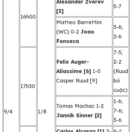
Alexander Zverev
5-7
[3]
16h00
Matteo Berrettini
3-6;
(WC) 0-2
Joao
2-6
Fonseca
7-5;
Felix Auger-
2-2
Aliassime [6]
1-0
(Ruud
Casper Ruud [9]
bỏ
17h30
cuộc)
1-6;
Tomas Machac 1-2
7-6;
9/4
1/8
Jannik Sinner [2]
3-6
Carlos Alcaraz [1]
2-
6-1;