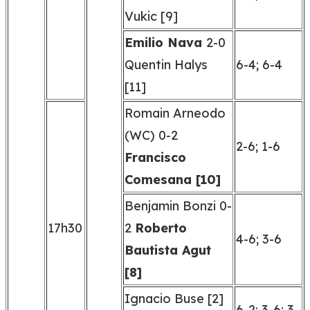
Vukic [9]
Emilio Nava
2-0
Quentin Halys
6-4; 6-4
[11]
Romain Arneodo
(WC) 0-2
2-6; 1-6
Francisco
Comesana [10]
Benjamin Bonzi 0-
17h30
2
Roberto
4-6; 3-6
Bautista Agut
[8]
Ignacio Buse [2]
6-2; 3-6; 3-