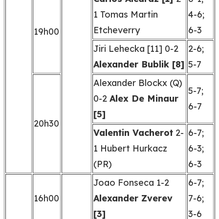
1 Tomas Martin
4-6;
Etcheverry
6-3
19h00
Jiri Lehecka [11] 0-2
2-6;
Alexander Bublik [8]
5-7
Alexander Blockx (Q)
5-7;
0-2
Alex De Minaur
6-7
[5]
20h30
Valentin Vacherot
2-
6-7;
1 Hubert Hurkacz
6-3;
(PR)
6-3
Joao Fonseca 1-2
6-7;
16h00
Alexander Zverev
7-6;
[3]
3-6