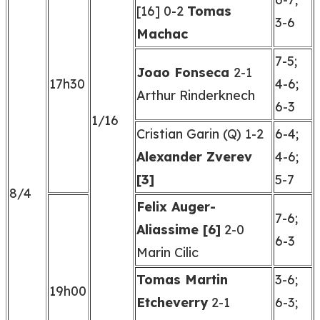
[16] 0-2
Tomas
3-6
Machac
7-5;
Joao Fonseca
2-1
17h30
4-6;
Arthur Rinderknech
6-3
1/16
Cristian Garin (Q) 1-2
6-4;
Alexander Zverev
4-6;
[3]
5-7
8/4
Felix Auger-
7-6;
Aliassime [6]
2-0
6-3
Marin Cilic
Tomas Martin
3-6;
19h00
Etcheverry
2-1
6-3;