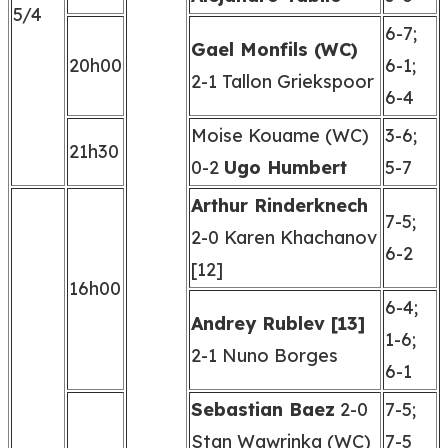
5/4
6-7;
Gael Monfils (WC)
20h00
6-1;
2-1 Tallon Griekspoor
6-4
Moise Kouame (WC)
3-6;
21h30
0-2
Ugo Humbert
5-7
Arthur Rinderknech
7-5;
2-0 Karen Khachanov
6-2
[12]
16h00
6-4;
Andrey Rublev [13]
1-6;
2-1 Nuno Borges
6-1
Sebastian Baez
2-0
7-5;
Stan Wawrinka (WC)
7-5