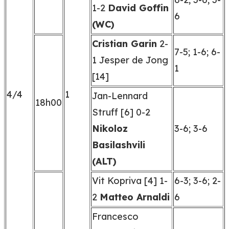
1-2
David Goffin
6
(WC)
Cristian Garin
2-
7-5; 1-6; 6-
1 Jesper de Jong
1
[14]
4/4
1
Jan-Lennard
18h00
Struff [6] 0-2
Nikoloz
3-6; 3-6
Basilashvili
(ALT)
Vit Kopriva [4] 1-
6-3; 3-6; 2-
2
Matteo Arnaldi
6
Francesco