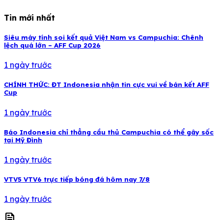
Tin mới nhất
Siêu máy tính soi kết quả Việt Nam vs Campuchia: Chênh
lệch quá lớn – AFF Cup 2026
1 ngày trước
CHÍNH THỨC: ĐT Indonesia nhận tin cực vui về bán kết AFF
Cup
1 ngày trước
Báo Indonesia chỉ thẳng cầu thủ Campuchia có thể gây sốc
tại Mỹ Đình
1 ngày trước
VTV5 VTV6 trực tiếp bóng đá hôm nay 7/8
1 ngày trước
news