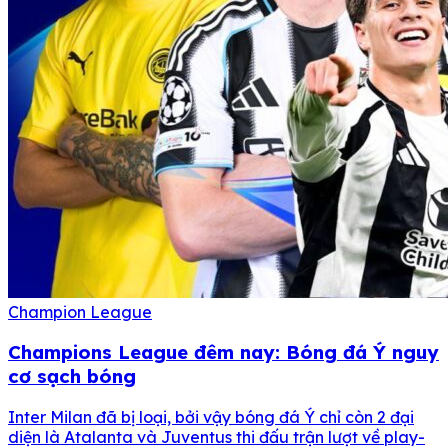
Champion League
Champions League đêm nay: Bóng đá Ý nguy
cơ sạch bóng
Inter Milan đã bị loại, bởi vậy bóng đá Ý chỉ còn 2 đại
diện là Atalanta và Juventus thi đấu trận lượt về play-