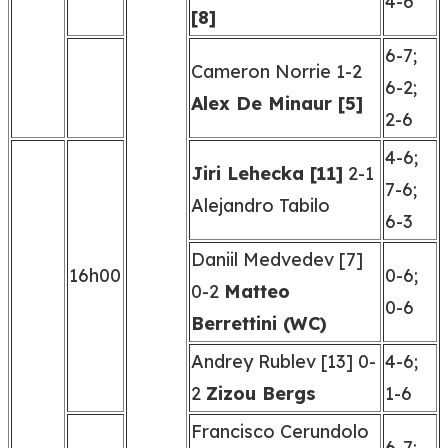
4-6
[8]
6-7;
Cameron Norrie 1-2
6-2;
Alex De Minaur [5]
2-6
4-6;
Jiri Lehecka [11]
2-1
7-6;
Alejandro Tabilo
6-3
Daniil Medvedev [7]
16h00
0-6;
0-2
Matteo
0-6
Berrettini (WC)
Andrey Rublev [13] 0-
4-6;
2
Zizou Bergs
1-6
Francisco Cerundolo
6-7;