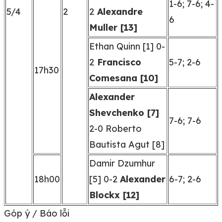
1-6; 7-6; 4-
5/4
2
2
Alexandre
6
Muller [13]
Ethan Quinn [1] 0-
2
Francisco
5-7; 2-6
17h30
Comesana [10]
Alexander
Shevchenko [7]
7-6; 7-6
2-0 Roberto
Bautista Agut [8]
Damir Dzumhur
18h00
[5] 0-2
Alexander
6-7; 2-6
Blockx [12]
Góp ý / Báo lỗi