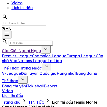
Video
Lịch thi đấu
search
⌘+K
menu
search
expand_more
Các Giải Ngoại Hạng
Premier League
Champion League
Europa League
Cúp
nhà Vua
Nations League
La Liga
expand_more
Thể Thao Trong Nước
V-League
Đội tuyển Quốc gia
Hạng nhất
Bóng đá nữ
expand_more
Thể thao
Bóng chuyền
Pickleball
E-sport
Video
Lịch thi đấu
chevron_right
chevron_right
Trang chủ
TIN TỨC
Lịch thi đấu tennis Monte
Carlo Masters 2026 mới nhất