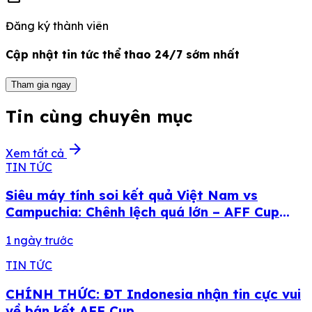
Đăng ký thành viên
Cập nhật tin tức thể thao 24/7 sớm nhất
Tham gia ngay
Tin cùng chuyên mục
arrow_forward
Xem tất cả
TIN TỨC
Siêu máy tính soi kết quả Việt Nam vs
Campuchia: Chênh lệch quá lớn – AFF Cup
2026
1 ngày trước
TIN TỨC
CHÍNH THỨC: ĐT Indonesia nhận tin cực vui
về bán kết AFF Cup