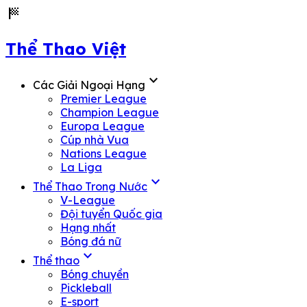
sports_score
Thể Thao Việt
expand_more
Các Giải Ngoại Hạng
Premier League
Champion League
Europa League
Cúp nhà Vua
Nations League
La Liga
expand_more
Thể Thao Trong Nước
V-League
Đội tuyển Quốc gia
Hạng nhất
Bóng đá nữ
expand_more
Thể thao
Bóng chuyền
Pickleball
E-sport