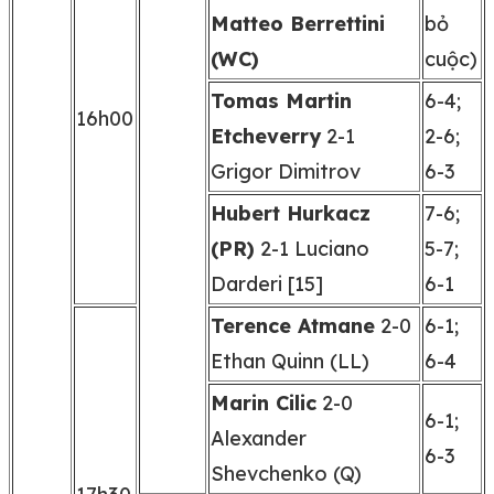
Matteo Berrettini
bỏ
(WC)
cuộc)
Tomas Martin
6-4;
16h00
Etcheverry
2-1
2-6;
Grigor Dimitrov
6-3
Hubert Hurkacz
7-6;
(PR)
2-1 Luciano
5-7;
Darderi [15]
6-1
Terence Atmane
2-0
6-1;
Ethan Quinn (LL)
6-4
Marin Cilic
2-0
6-1;
Alexander
6-3
Shevchenko (Q)