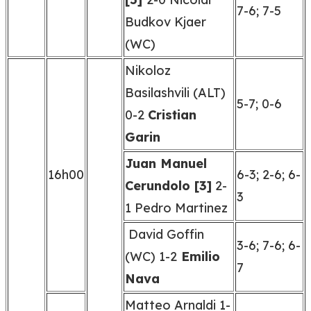
7-6; 7-5
Budkov Kjaer
(WC)
Nikoloz
Basilashvili (ALT)
5-7; 0-6
0-2
Cristian
Garin
Juan Manuel
16h00
6-3; 2-6; 6-
Cerundolo [3]
2-
3
1 Pedro Martinez
David Goffin
3-6; 7-6; 6-
(WC) 1-2
Emilio
7
Nava
Matteo Arnaldi 1-