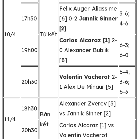
Felix Auger-Aliassime
3-6;
17h30
[6] 0-2
Jannik Sinner
4-6
[2]
10/4
Tứ kết
Carlos Alcaraz [1]
2-
6-3;
19h00
0 Alexander Bublik
6-0
[8]
6-4;
Valentin Vacherot
2-
20h30
3-6;
1 Alex De Minaur [5]
6-3
Alexander Zverev [3]
18h30
vs Jannik Sinner [2]
Bán
11/4
kết
Carlos Alcaraz [1] vs
20h30
Valentin Vacherot