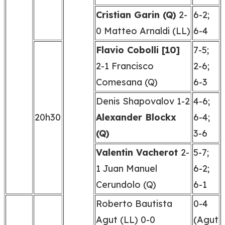
Cristian Garin (Q)
2-
6-2;
0 Matteo Arnaldi (LL)
6-4
Flavio Cobolli [10]
7-5;
2-1 Francisco
2-6;
Comesana (Q)
6-3
Denis Shapovalov 1-2
4-6;
20h30
Alexander Blockx
6-4;
(Q)
3-6
Valentin Vacherot
2-
5-7;
1 Juan Manuel
6-2;
Cerundolo (Q)
6-1
Roberto Bautista
0-4
Agut (LL) 0-0
(Agut