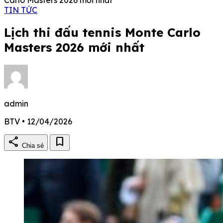
TIN TỨC
Lịch thi đấu tennis Monte Carlo
Masters 2026 mới nhất
admin
BTV • 12/04/2026
share
bookmark
Chia sẻ