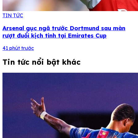
TIN TỨC
Arsenal gục ngã trước Dortmund sau màn
rượt đuổi kịch tính tại Emirates Cup
41 phút trước
Tin tức nổi bật khác