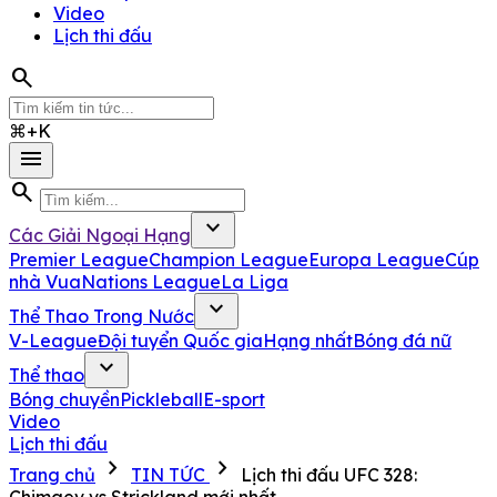
Video
Lịch thi đấu
search
⌘+K
menu
search
expand_more
Các Giải Ngoại Hạng
Premier League
Champion League
Europa League
Cúp
nhà Vua
Nations League
La Liga
expand_more
Thể Thao Trong Nước
V-League
Đội tuyển Quốc gia
Hạng nhất
Bóng đá nữ
expand_more
Thể thao
Bóng chuyền
Pickleball
E-sport
Video
Lịch thi đấu
chevron_right
chevron_right
Trang chủ
TIN TỨC
Lịch thi đấu UFC 328:
Chimaev vs Strickland mới nhất