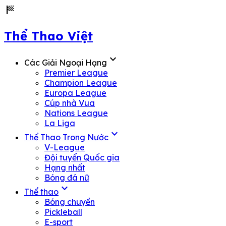
sports_score
Thể Thao Việt
expand_more
Các Giải Ngoại Hạng
Premier League
Champion League
Europa League
Cúp nhà Vua
Nations League
La Liga
expand_more
Thể Thao Trong Nước
V-League
Đội tuyển Quốc gia
Hạng nhất
Bóng đá nữ
expand_more
Thể thao
Bóng chuyền
Pickleball
E-sport