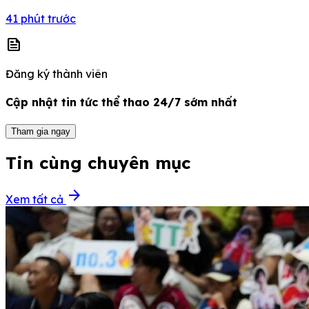
41 phút trước
news
Đăng ký thành viên
Cập nhật tin tức thể thao 24/7 sớm nhất
Tham gia ngay
Tin cùng chuyên mục
arrow_forward
Xem tất cả