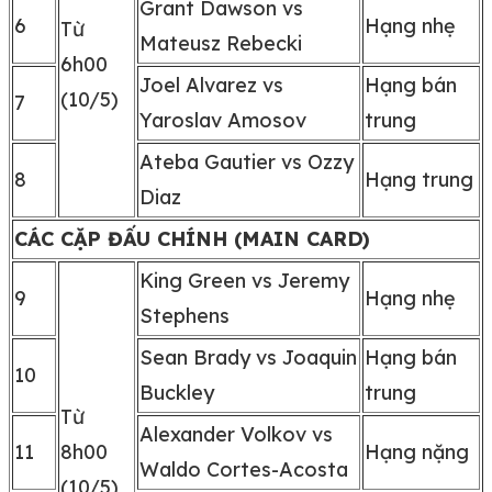
Grant Dawson vs
6
Hạng nhẹ
Từ
Mateusz Rebecki
6h00
Joel Alvarez vs
Hạng bán
(10/5)
7
Yaroslav Amosov
trung
Ateba Gautier vs Ozzy
8
Hạng trung
Diaz
CÁC CẶP ĐẤU CHÍNH (MAIN CARD)
King Green vs Jeremy
9
Hạng nhẹ
Stephens
Sean Brady vs Joaquin
Hạng bán
10
Buckley
trung
Từ
Alexander Volkov vs
11
8h00
Hạng nặng
Waldo Cortes-Acosta
(10/5)