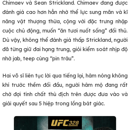
Chimaev và Sean Strickland. Chimaev đang được
đánh giá cao hơn hẳn nhờ thể lực sung mãn và kĩ
năng vật thượng thừa, cộng với đặc trưng nhập
cuộc chủ động, muốn “ăn tươi nuốt sống” đối thủ.
Dù vậy, không thể đánh giá thấp Strickland, người
đã từng giữ đai hạng trung, giỏi kiểm soát nhịp độ
nhờ jab, teep cùng “pin trâu”.
Hai võ sĩ liên tục lời qua tiếng lại, hâm nóng không
khí trước thềm đối đầu, người hâm mộ đang rất
chờ đợi tính chất thù địch trên được đưa vào và
giải quyết sau 5 hiệp trong lồng bát giác.