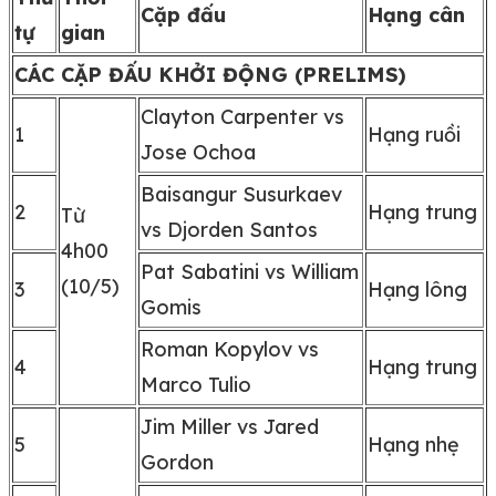
Cặp đấu
Hạng cân
tự
gian
CÁC CẶP ĐẤU KHỞI ĐỘNG (PRELIMS)
Clayton Carpenter vs
1
Hạng ruồi
Jose Ochoa
Baisangur Susurkaev
2
Hạng trung
Từ
vs Djorden Santos
4h00
Pat Sabatini vs William
(10/5)
3
Hạng lông
Gomis
Roman Kopylov vs
4
Hạng trung
Marco Tulio
Jim Miller vs Jared
5
Hạng nhẹ
Gordon