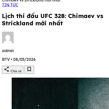
TIN TỨC
Lịch thi đấu UFC 328: Chimaev vs
Strickland mới nhất
admin
BTV • 08/05/2026
share
bookmark
Chia sẻ