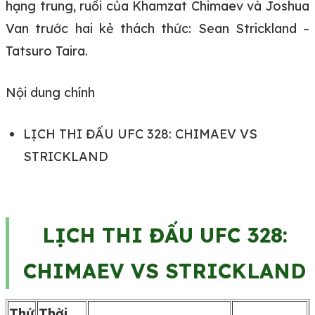
hạng trung, ruồi của Khamzat Chimaev và Joshua
Van trước hai kẻ thách thức: Sean Strickland –
Tatsuro Taira.
Nội dung chính
LỊCH THI ĐẤU UFC 328: CHIMAEV VS
STRICKLAND
LỊCH THI ĐẤU UFC 328:
CHIMAEV VS STRICKLAND
Thứ
Thời