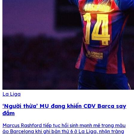
La Liga
‘Người thừa’ MU đang khiến CĐV Barca say
đắm
Marcus Rashford tiếp tục hồi sinh mạnh mẽ trong màu
áo Barcelona khi ghi bàn thứ 6 ở La Liga, nhận tràng