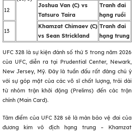
Joshua Van (C) vs
Tranh đai
12
Tatsuro Taira
hạng ruồi
Khamzat Chimaev (C)
Tranh đai
13
vs Sean Strickland
hạng trung
UFC 328 là sự kiện đánh số thứ 5 trong năm 2026
của UFC, diễn ra tại Prudential Center, Newark,
New Jersey, Mỹ. Đây là tuần đấu rất đáng chú ý
với sự góp mặt của các võ sĩ chất lượng, trải dài
từ nhóm trận khởi động (Prelims) đến các trận
chính (Main Card).
Tâm điểm của UFC 328 sẽ là màn bảo vệ đai của
đương kim vô địch hạng trung – Khamzat