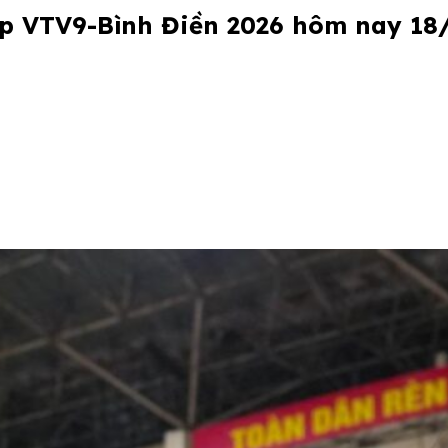
úp VTV9-Bình Điền 2026 hôm nay 18