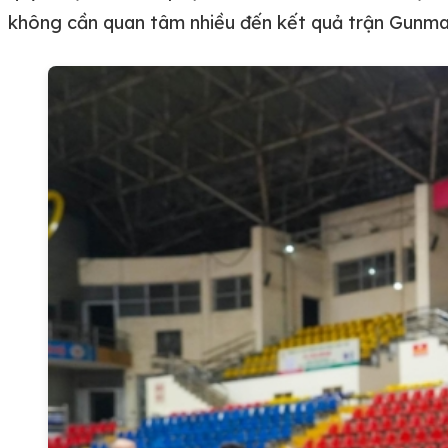
không cần quan tâm nhiều đến kết quả trận Gunm