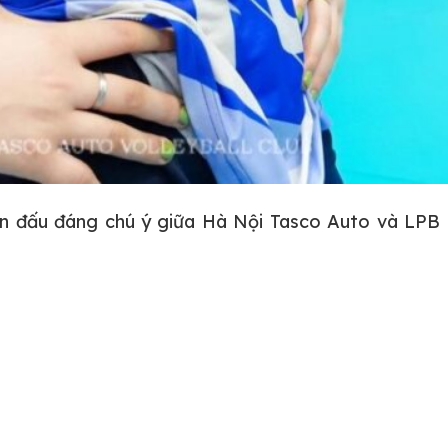
rận đấu đáng chú ý giữa Hà Nội Tasco Auto và LPB