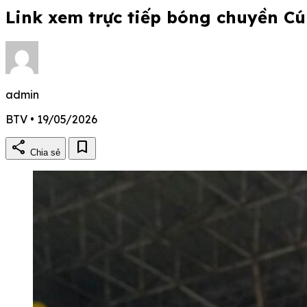
Link xem trực tiếp bóng chuyền C
admin
BTV • 19/05/2026
share
bookmark
Chia sẻ