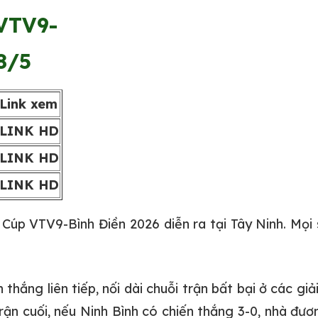
VTV9-
8/5
Link xem
LINK HD
LINK HD
LINK HD
Cúp VTV9-Bình Điền 2026 diễn ra tại Tây Ninh. Mọi
thắng liên tiếp, nối dài chuỗi trận bất bại ở các gi
rận cuối, nếu Ninh Bình có chiến thắng 3-0, nhà đ