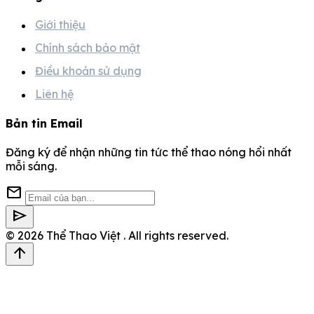
Giới thiệu
Chính sách bảo mật
Điều khoản sử dụng
Liên hệ
Bản tin Email
Đăng ký để nhận những tin tức thể thao nóng hổi nhất
mỗi sáng.
mail
send
© 2026
Thể Thao Việt
. All rights reserved.
arrow_upward