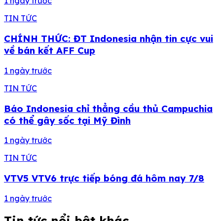
1 ngày trước
TIN TỨC
CHÍNH THỨC: ĐT Indonesia nhận tin cực vui
về bán kết AFF Cup
1 ngày trước
TIN TỨC
Báo Indonesia chỉ thẳng cầu thủ Campuchia
có thể gây sốc tại Mỹ Đình
1 ngày trước
TIN TỨC
VTV5 VTV6 trực tiếp bóng đá hôm nay 7/8
1 ngày trước
Tin tức nổi bật khác