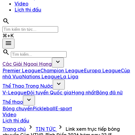
Video
Lịch thi đấu
search
⌘+K
menu
search
expand_more
Các Giải Ngoại Hạng
Premier League
Champion League
Europa League
Cúp
nhà Vua
Nations League
La Liga
expand_more
Thể Thao Trong Nước
V-League
Đội tuyển Quốc gia
Hạng nhất
Bóng đá nữ
expand_more
Thể thao
Bóng chuyền
Pickleball
E-sport
Video
Lịch thi đấu
chevron_right
chevron_right
Trang chủ
TIN TỨC
Link xem trực tiếp bóng
chuyền Cúp VTV9-Bình Điền 2026 hôm nay 22/5