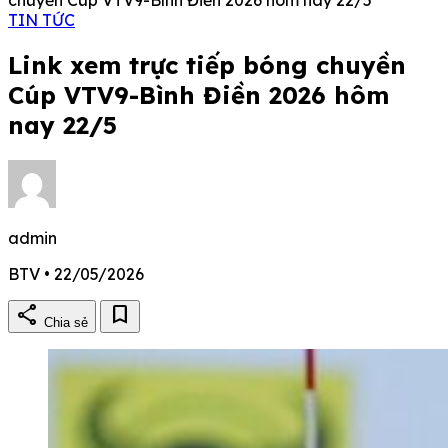
TIN TỨC
Link xem trực tiếp bóng chuyền
Cúp VTV9-Bình Điền 2026 hôm
nay 22/5
admin
BTV • 22/05/2026
share
bookmark
Chia sẻ