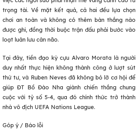
việc các ngôi sao phải nhận thẻ vàng cảnh cáo từ
trọng tài. Về mặt kết quả, cả hai đều lựa chọn
chơi an toàn và không có thêm bàn thắng nào
được ghi, đồng thời buộc trận đấu phải bước vào
loạt luân lưu cân não.
Tại đây, tiền đạo kỳ cựu Alvaro Morata là người
duy nhất thực hiện không thành công ở lượt sút
thứ tư, và Ruben Neves đã không bỏ lỡ cơ hội để
giúp ĐT Bồ Đào Nha giành chiến thắng chung
cuộc với tỷ số 5-4, qua đó chính thức trở thành
nhà vô địch UEFA Nations League.
Góp ý / Báo lỗi