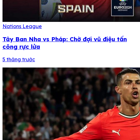
Nations League
Tây Ban Nha vs Pháp: Chờ đợi vũ điệu tấn
công rực lửa
5 tháng trước