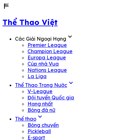
sports_score
Thể Thao Việt
expand_more
Các Giải Ngoại Hạng
Premier League
Champion League
Europa League
Cúp nhà Vua
Nations League
La Liga
expand_more
Thể Thao Trong Nước
V-League
Đội tuyển Quốc gia
Hạng nhất
Bóng đá nữ
expand_more
Thể thao
Bóng chuyền
Pickleball
E-sport