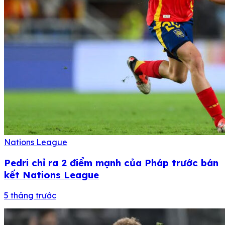
Nations League
Pedri chỉ ra 2 điểm mạnh của Pháp trước bán
kết Nations League
5 tháng trước