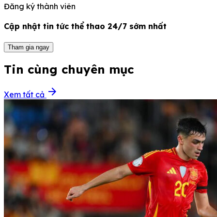
Đăng ký thành viên
Cập nhật tin tức thể thao 24/7 sớm nhất
Tham gia ngay
Tin cùng chuyên mục
arrow_forward
Xem tất cả