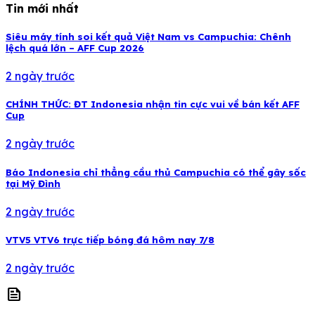
Tin mới nhất
Siêu máy tính soi kết quả Việt Nam vs Campuchia: Chênh
lệch quá lớn – AFF Cup 2026
2 ngày trước
CHÍNH THỨC: ĐT Indonesia nhận tin cực vui về bán kết AFF
Cup
2 ngày trước
Báo Indonesia chỉ thẳng cầu thủ Campuchia có thể gây sốc
tại Mỹ Đình
2 ngày trước
VTV5 VTV6 trực tiếp bóng đá hôm nay 7/8
2 ngày trước
news