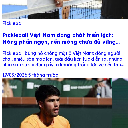
Pickleball
Pickleball Việt Nam đang phát triển lệch:
Nóng phần ngọn, nền móng chưa đủ vững
chắc
Pickleball bùng nổ chóng mặt ở Việt Nam: đông người
chơi, nhiều sân mọc lên, giải đấu liên tục diễn ra, nhưng
phía sau sự sôi động ấy là khoảng trống lớn về nền tảng
tổ chức và phát triển dài hạn. Theo các thống kê tổng
17/03/2026
5 tháng trước
hợp cuối năm 2025, Việt Nam hiện có […]