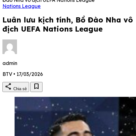
Nations League
Luân lưu kịch tính, Bồ Đào Nha vô
địch UEFA Nations League
admin
BTV • 17/03/2026
share
bookmark
Chia sẻ