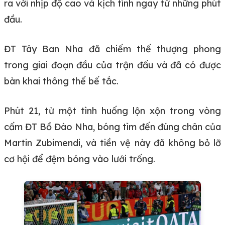
ra với nhịp độ cao và kịch tính ngay từ những phút
đầu.
ĐT Tây Ban Nha đã chiếm thế thượng phong
trong giai đoạn đầu của trận đấu và đã có được
bàn khai thông thế bế tắc.
Phút 21, từ một tình huống lộn xộn trong vòng
cấm ĐT Bồ Đào Nha, bóng tìm đến đúng chân của
Martin Zubimendi, và tiền vệ này đã không bỏ lỡ
cơ hội để đệm bóng vào lưới trống.