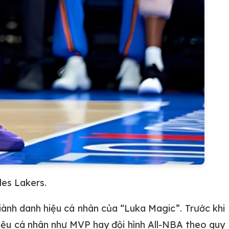
es Lakers.
ành danh hiệu cá nhân của “Luka Magic”. Trước khi
hiệu cá nhân như MVP hay đội hình All-NBA theo quy