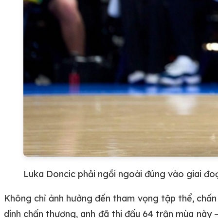
Luka Doncic phải ngồi ngoài đúng vào giai đ
Không chỉ ảnh hưởng đến tham vọng tập thể, chấn 
dính chấn thương, anh đã thi đấu 64 trận mùa này 