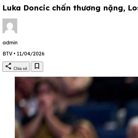
Luka Doncic chấn thương nặng, Los
admin
BTV • 11/04/2026
share
bookmark
Chia sẻ