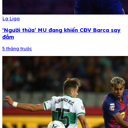
La Liga
‘Người thừa’ MU đang khiến CĐV Barca say
đắm
5 tháng trước