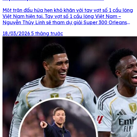
Một trận đấu hứa hẹn khó khăn với tay vợt số 1 cầu lông
Việt Nam hiện tại. Tay vợt số 1 cầu lông Việt Nam –
Nguyễn Thùy Linh sẽ tham dự giải Super 300 Orleans
Masters diễn ra tại Pháp từ ngày 17/3 đến 22/3. Ban tổ
18/03/2026
5 tháng trước
chức Orleans Masters năm nay đã […]