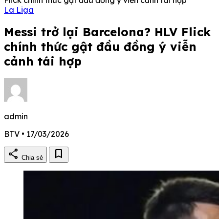
La Liga
Messi trở lại Barcelona? HLV Flick
chính thức gật đầu đồng ý viễn
cảnh tái hợp
admin
BTV • 17/03/2026
share
bookmark
Chia sẻ