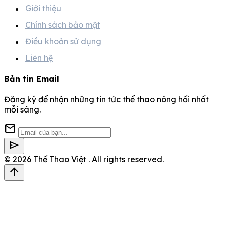
Giới thiệu
Chính sách bảo mật
Điều khoản sử dụng
Liên hệ
Bản tin Email
Đăng ký để nhận những tin tức thể thao nóng hổi nhất
mỗi sáng.
mail
send
© 2026
Thể Thao Việt
. All rights reserved.
arrow_upward