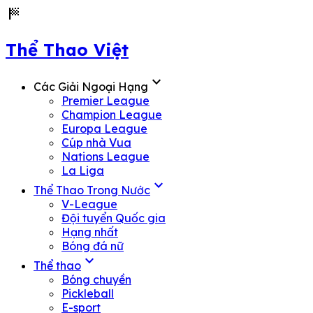
sports_score
Thể Thao Việt
expand_more
Các Giải Ngoại Hạng
Premier League
Champion League
Europa League
Cúp nhà Vua
Nations League
La Liga
expand_more
Thể Thao Trong Nước
V-League
Đội tuyển Quốc gia
Hạng nhất
Bóng đá nữ
expand_more
Thể thao
Bóng chuyền
Pickleball
E-sport