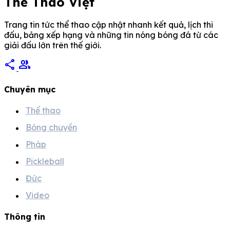
Thể Thao Việt
Trang tin tức thể thao cập nhật nhanh kết quả, lịch thi
đấu, bảng xếp hạng và những tin nóng bóng đá từ các
giải đấu lớn trên thế giới.
share
group
Chuyên mục
Thể thao
Bóng chuyền
Pháp
Pickleball
Đức
Video
Thông tin