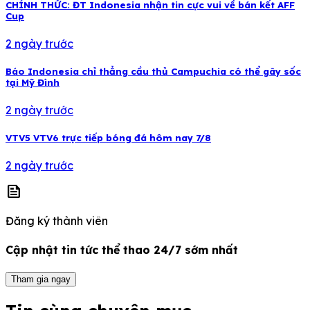
CHÍNH THỨC: ĐT Indonesia nhận tin cực vui về bán kết AFF
Cup
2 ngày trước
Báo Indonesia chỉ thẳng cầu thủ Campuchia có thể gây sốc
tại Mỹ Đình
2 ngày trước
VTV5 VTV6 trực tiếp bóng đá hôm nay 7/8
2 ngày trước
news
Đăng ký thành viên
Cập nhật tin tức thể thao 24/7 sớm nhất
Tham gia ngay