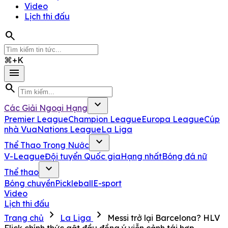
Video
Lịch thi đấu
search
⌘+K
menu
search
expand_more
Các Giải Ngoại Hạng
Premier League
Champion League
Europa League
Cúp
nhà Vua
Nations League
La Liga
expand_more
Thể Thao Trong Nước
V-League
Đội tuyển Quốc gia
Hạng nhất
Bóng đá nữ
expand_more
Thể thao
Bóng chuyền
Pickleball
E-sport
Video
Lịch thi đấu
chevron_right
chevron_right
Trang chủ
La Liga
Messi trở lại Barcelona? HLV
Flick chính thức gật đầu đồng ý viễn cảnh tái hợp