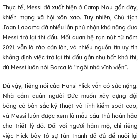
Thực tế, Messi đã xuất hiện ở Camp Nou gần đây,
khiến mạng xã hội xôn xao. Tuy nhiên, Chủ tịch
Joan Laporta đã nhiều lần phủ nhận khả năng đưa
Messi trở lại thi đấu. Mối quan hệ rạn nứt từ năm
2021 vẫn là rào cản lớn, và nhiều nguồn tin uy tín
khẳng định việc trở lại thi đấu gần như bất khả thi,
dù Messi luôn nói Barca là “ngôi nhà vĩnh viễn”.
Dù vậy, tiếng nói của Hansi Flick vẫn có sức nặng.
Nhà cầm quân người Đức muốn xây dựng đội
bóng có bản sắc kỹ thuật và tính kiểm soát cao,
và Messi luôn được xem là mẫu cầu thủ hoàn hảo
cho triết lý đó. Đối với người hâm mộ, chỉ riêng
việc Flick bày tỏ sự tán thành đã đủ để nuôi lại