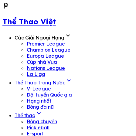
sports_score
Thể Thao Việt
expand_more
Các Giải Ngoại Hạng
Premier League
Champion League
Europa League
Cúp nhà Vua
Nations League
La Liga
expand_more
Thể Thao Trong Nước
V-League
Đội tuyển Quốc gia
Hạng nhất
Bóng đá nữ
expand_more
Thể thao
Bóng chuyền
Pickleball
E-sport