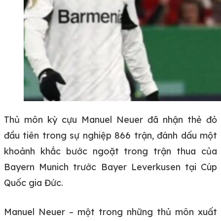
Thủ môn kỳ cựu Manuel Neuer đã nhận thẻ đỏ
đầu tiên trong sự nghiệp 866 trận, đánh dấu một
khoảnh khắc bước ngoặt trong trận thua của
Bayern Munich trước Bayer Leverkusen tại Cúp
Quốc gia Đức.
Manuel Neuer – một trong những thủ môn xuất