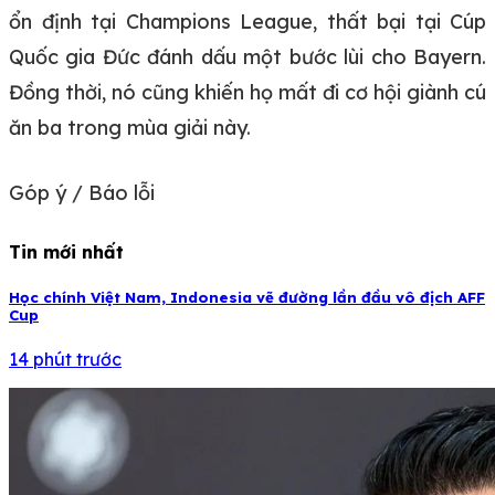
ổn định tại Champions League, thất bại tại Cúp
Quốc gia Đức đánh dấu một bước lùi cho Bayern.
Đồng thời, nó cũng khiến họ mất đi cơ hội giành cú
ăn ba trong mùa giải này.
Góp ý / Báo lỗi
Tin mới nhất
Học chính Việt Nam, Indonesia vẽ đường lần đầu vô địch AFF
Cup
14 phút trước