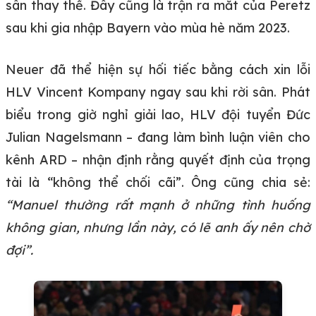
sân thay thế. Đây cũng là trận ra mắt của Peretz
sau khi gia nhập Bayern vào mùa hè năm 2023.
Neuer đã thể hiện sự hối tiếc bằng cách xin lỗi
HLV Vincent Kompany ngay sau khi rời sân. Phát
biểu trong giờ nghỉ giải lao, HLV đội tuyển Đức
Julian Nagelsmann – đang làm bình luận viên cho
kênh ARD – nhận định rằng quyết định của trọng
tài là “không thể chối cãi”. Ông cũng chia sẻ:
“Manuel thường rất mạnh ở những tình huống
không gian, nhưng lần này, có lẽ anh ấy nên chờ
đợi”.