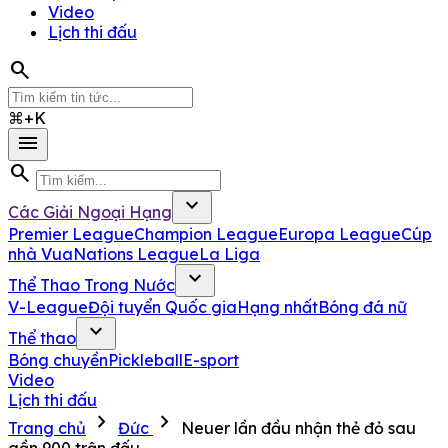
Video
Lịch thi đấu
search
⌘+K
menu
search
expand_more
Các Giải Ngoại Hạng
Premier League
Champion League
Europa League
Cúp
nhà Vua
Nations League
La Liga
expand_more
Thể Thao Trong Nước
V-League
Đội tuyển Quốc gia
Hạng nhất
Bóng đá nữ
expand_more
Thể thao
Bóng chuyền
Pickleball
E-sport
Video
Lịch thi đấu
chevron_right
chevron_right
Trang chủ
Đức
Neuer lần đầu nhận thẻ đỏ sau
gần 900 trận đấu