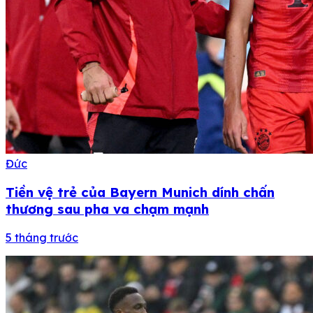
Đức
Tiền vệ trẻ của Bayern Munich dính chấn
thương sau pha va chạm mạnh
5 tháng trước