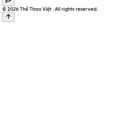
send
© 2026
Thể Thao Việt
. All rights reserved.
arrow_upward