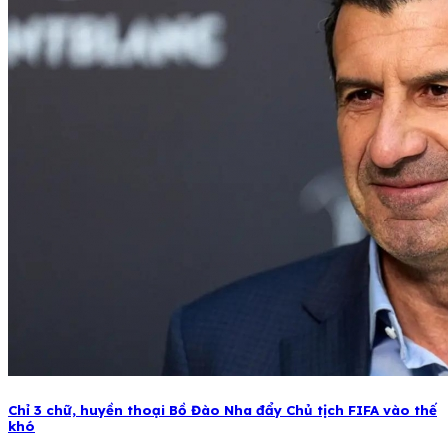
Chỉ 3 chữ, huyền thoại Bồ Đào Nha đẩy Chủ tịch FIFA vào thế
khó