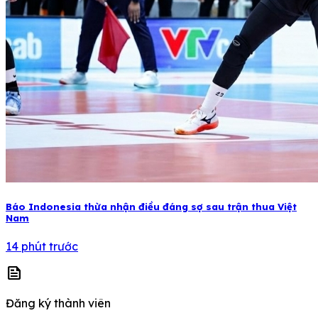
Báo Indonesia thừa nhận điều đáng sợ sau trận thua Việt
Nam
14 phút trước
news
Đăng ký thành viên