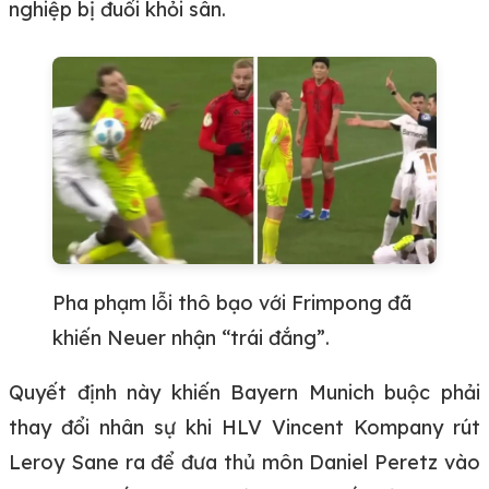
nghiệp bị đuổi khỏi sân.
Pha phạm lỗi thô bạo với Frimpong đã
khiến Neuer nhận “trái đắng”.
Quyết định này khiến Bayern Munich buộc phải
thay đổi nhân sự khi HLV Vincent Kompany rút
Leroy Sane ra để đưa thủ môn Daniel Peretz vào