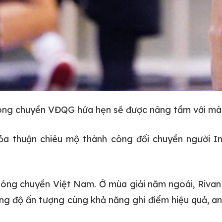
óng chuyền VĐQG hứa hẹn sẽ được nâng tầm với màn 
 thuận chiêu mộ thành công đối chuyền người Ind
 bóng chuyền Việt Nam. Ở mùa giải năm ngoái, Riva
ong độ ấn tượng cùng khả năng ghi điểm hiệu quả, a