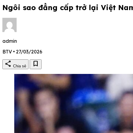
Ngôi sao đẳng cấp trở lại Việt N
admin
BTV • 27/03/2026
share
bookmark
Chia sẻ