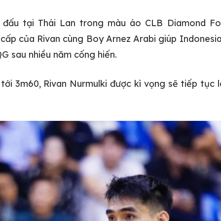
hi đấu tại Thái Lan trong màu áo CLB Diamond Fo
cấp của Rivan cùng Boy Arnez Arabi giúp Indonesia
TQG sau nhiều năm cống hiến.
tới 3m60, Rivan Nurmulki được kì vọng sẽ tiếp tục