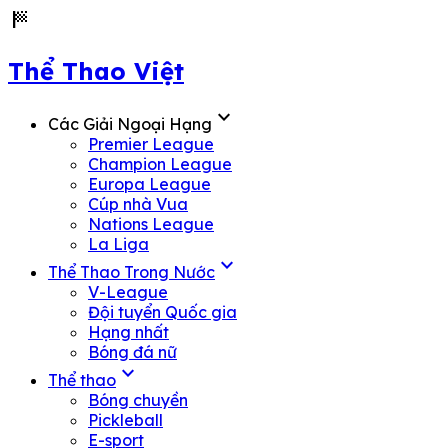
sports_score
Thể Thao Việt
expand_more
Các Giải Ngoại Hạng
Premier League
Champion League
Europa League
Cúp nhà Vua
Nations League
La Liga
expand_more
Thể Thao Trong Nước
V-League
Đội tuyển Quốc gia
Hạng nhất
Bóng đá nữ
expand_more
Thể thao
Bóng chuyền
Pickleball
E-sport