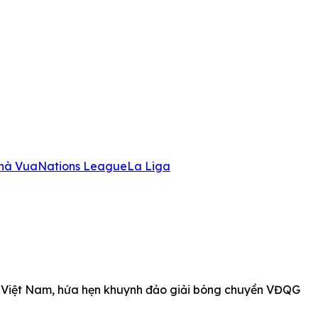
hà Vua
Nations League
La Liga
i Việt Nam, hứa hẹn khuynh đảo giải bóng chuyền VĐQG