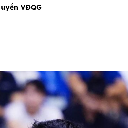
chuyền VĐQG