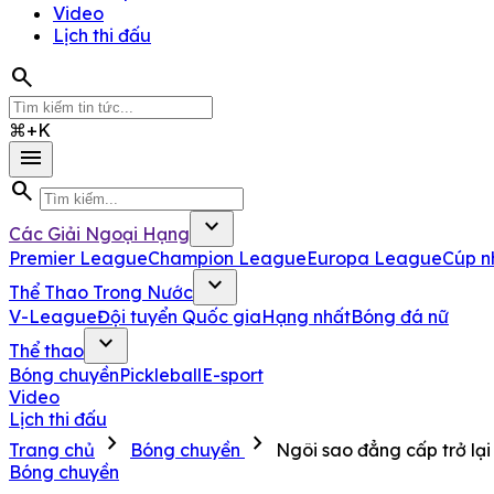
Video
Lịch thi đấu
search
⌘+K
menu
search
expand_more
Các Giải Ngoại Hạng
Premier League
Champion League
Europa League
Cúp n
expand_more
Thể Thao Trong Nước
V-League
Đội tuyển Quốc gia
Hạng nhất
Bóng đá nữ
expand_more
Thể thao
Bóng chuyền
Pickleball
E-sport
Video
Lịch thi đấu
chevron_right
chevron_right
Trang chủ
Bóng chuyền
Ngôi sao đẳng cấp trở lạ
Bóng chuyền