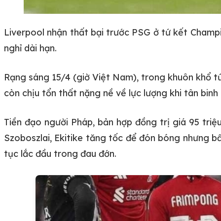
Liverpool nhận thất bại trước PSG ở tứ kết Champi
nghỉ dài hạn.
Rạng sáng 15/4 (giờ Việt Nam), trong khuôn khổ t
còn chịu tổn thất nặng nề về lực lượng khi tân bin
Tiền đạo người Pháp, bản hợp đồng trị giá 95 triệ
Szoboszlai, Ekitike tăng tốc để đón bóng nhưng b
tục lắc đầu trong đau đớn.