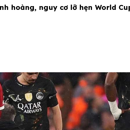
inh hoàng, nguy cơ lỡ hẹn World Cu