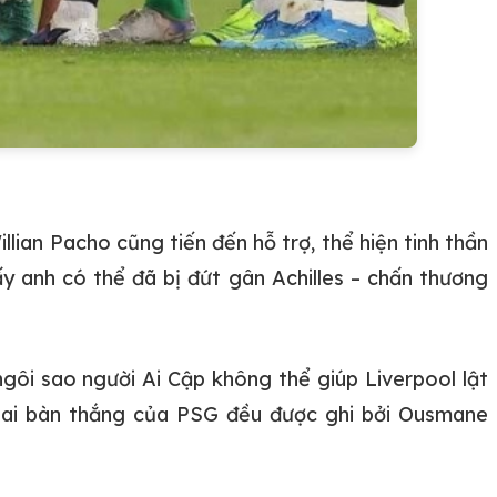
lian Pacho cũng tiến đến hỗ trợ, thể hiện tinh thần
hấy anh có thể đã bị đứt gân Achilles – chấn thương
gôi sao người Ai Cập không thể giúp Liverpool lật
ả hai bàn thắng của PSG đều được ghi bởi Ousmane