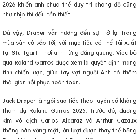
2026 khiến anh chưa thể duy trì phong độ cũng
như nhịp thi đấu cần thiết.
Dù vậy, Draper vẫn hướng đến sự trở lại trong
mùa sân cỏ sắp tới, với mục tiêu có thể tái xuất
tại Stuttgart – nơi anh từng đăng quang. Việc bỏ
qua Roland Garros được xem là quyết định mang
tính chiến lược, giúp tay vợt người Anh có thêm
thời gian hồi phục hoàn toàn.
Jack Draper là ngôi sao tiếp theo tuyên bố không
tham dự Roland Garros 2026. Trước đó, đương
kim vô địch Carlos Alcaraz và Arthur Cazaux
thông báo vắng mặt, lần lượt được thay thế bằng