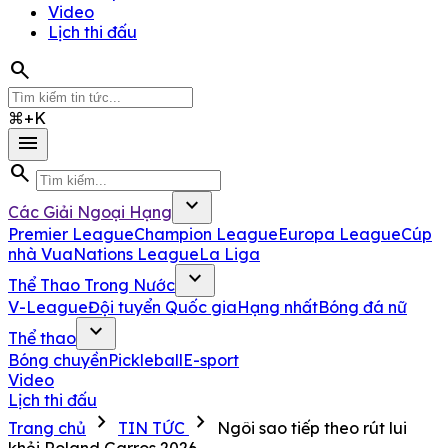
Video
Lịch thi đấu
search
⌘+K
menu
search
expand_more
Các Giải Ngoại Hạng
Premier League
Champion League
Europa League
Cúp
nhà Vua
Nations League
La Liga
expand_more
Thể Thao Trong Nước
V-League
Đội tuyển Quốc gia
Hạng nhất
Bóng đá nữ
expand_more
Thể thao
Bóng chuyền
Pickleball
E-sport
Video
Lịch thi đấu
chevron_right
chevron_right
Trang chủ
TIN TỨC
Ngôi sao tiếp theo rút lui
khỏi Roland Garros 2026