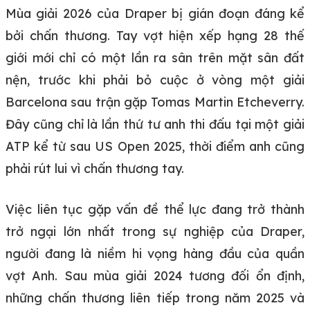
Mùa giải 2026 của Draper bị gián đoạn đáng kể
bởi chấn thương. Tay vợt hiện xếp hạng 28 thế
giới mới chỉ có một lần ra sân trên mặt sân đất
nện, trước khi phải bỏ cuộc ở vòng một giải
Barcelona sau trận gặp Tomas Martin Etcheverry.
Đây cũng chỉ là lần thứ tư anh thi đấu tại một giải
ATP kể từ sau US Open 2025, thời điểm anh cũng
phải rút lui vì chấn thương tay.
Việc liên tục gặp vấn đề thể lực đang trở thành
trở ngại lớn nhất trong sự nghiệp của Draper,
người đang là niềm hi vọng hàng đầu của quần
vợt Anh. Sau mùa giải 2024 tương đối ổn định,
những chấn thương liên tiếp trong năm 2025 và