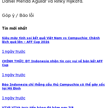
Daniel Merida Aguilar và Rinky Hijikata.
Góp ý / Báo lỗi
Tin mới nhất
Siêu máy tính soi kết quả Việt Nam vs Campuchia: Chênh
lệch quá lớn – AFF Cup 2026
1 ngày trước
CHÍNH THỨC: ĐT Indonesia nhận tin cực vui về bán kết AFF
Cup
1 ngày trước
Báo Indonesia chỉ thẳng cầu thủ Campuchia có thể gây sốc
tại Mỹ Đình
1 ngày trước
VTV5 VTV6 trực tiếp bóng đá hôm nay 7/8