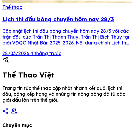
Thể thao
Lịch thi đấu bóng chuyền hôm nay 28/3
Cập nhật lịch thi đấu bóng chuyền hôm nay 28/3 với các
trận đấu của Trần Thị Thanh Thúy, Trần Thị Bích Thủy tại
giải VĐQG Nhật Bản 2025-2026. Nội dung chính Lịch thi
đấu giải VĐQG nữ Nhật Bản Lịch thi đấu giải VĐQG
28/03/2026
4 tháng trước
Nhật Bản Lịch thi đấu giải VĐQG nữ Trung Quốc […]
query_stats
Thể Thao Việt
Trang tin tức thể thao cập nhật nhanh kết quả, lịch thi
đấu, bảng xếp hạng và những tin nóng bóng đá từ các
giải đấu lớn trên thế giới.
share
group
Chuyên mục