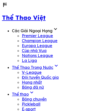
sports_score
Thể Thao Việt
expand_more
Các Giải Ngoại Hạng
Premier League
Champion League
Europa League
Cúp nhà Vua
Nations League
La Liga
expand_more
Thể Thao Trong Nước
V-League
Đội tuyển Quốc gia
Hạng nhất
Bóng đá nữ
expand_more
Thể thao
Bóng chuyền
Pickleball
E-sport