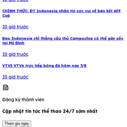
CHÍNH THỨC: ĐT Indonesia nhận tin cực vui về bán kết AFF
Cup
10 giờ trước
Báo Indonesia chỉ thẳng cầu thủ Campuchia có thể gây sốc
tại Mỹ Đình
10 giờ trước
VTV5 VTV6 trực tiếp bóng đá hôm nay 7/8
10 giờ trước
news
Đăng ký thành viên
Cập nhật tin tức thể thao 24/7 sớm nhất
Tham gia ngay