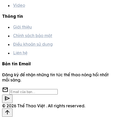
Video
Thông tin
Giới thiệu
Chính sách bảo mật
Điều khoản sử dụng
Liên hệ
Bản tin Email
Đăng ký để nhận những tin tức thể thao nóng hổi nhất
mỗi sáng.
mail
send
© 2026
Thể Thao Việt
. All rights reserved.
arrow_upward