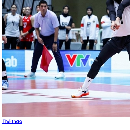
Thể thao