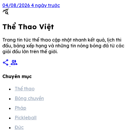
Nguyễn Tuấn Kiệt sẽ không trực tiếp dẫn dắt tuyển
04/08/2026
4 ngày trước
bóng chuyền nữ Việt Nam tại chặng 2 SEA V.Cup 2026.
query_stats
Người […]
Thể Thao Việt
Trang tin tức thể thao cập nhật nhanh kết quả, lịch thi
đấu, bảng xếp hạng và những tin nóng bóng đá từ các
giải đấu lớn trên thế giới.
share
group
Chuyên mục
Thể thao
Bóng chuyền
Pháp
Pickleball
Đức