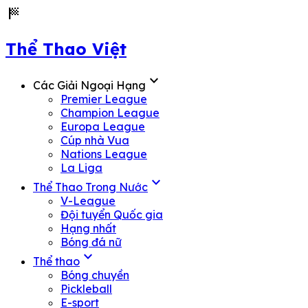
sports_score
Thể Thao Việt
expand_more
Các Giải Ngoại Hạng
Premier League
Champion League
Europa League
Cúp nhà Vua
Nations League
La Liga
expand_more
Thể Thao Trong Nước
V-League
Đội tuyển Quốc gia
Hạng nhất
Bóng đá nữ
expand_more
Thể thao
Bóng chuyền
Pickleball
E-sport