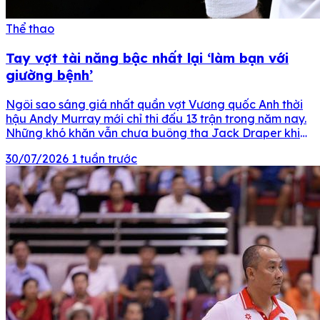
Thể thao
Tay vợt tài năng bậc nhất lại ‘làm bạn với
giường bệnh’
Ngôi sao sáng giá nhất quần vợt Vương quốc Anh thời
hậu Andy Murray mới chỉ thi đấu 13 trận trong năm nay.
Những khó khăn vẫn chưa buông tha Jack Draper khi
anh một lần nữa phải rút lui khỏi giải ATP 500 Mubadala
30/07/2026
1 tuần trước
DC Open vì chấn thương. Dù đã sẵn sàng trở […]