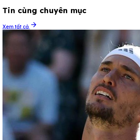
Tin cùng chuyên mục
arrow_forward
Xem tất cả