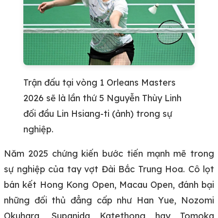
Trận đấu tại vòng 1 Orleans Masters
2026 sẽ là lần thứ 5 Nguyễn Thùy Linh
đối đầu Lin Hsiang-ti (ảnh) trong sự
nghiệp.
Năm 2025 chứng kiến bước tiến mạnh mẽ trong
sự nghiệp của tay vợt Đài Bắc Trung Hoa. Cô lọt
bán kết Hong Kong Open, Macau Open, đánh bại
những đối thủ đẳng cấp như Han Yue, Nozomi
Okuhara, Supanida Katethong hay Tomoka