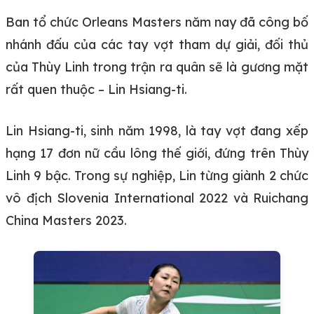
Ban tổ chức Orleans Masters năm nay đã công bố
nhánh đấu của các tay vợt tham dự giải, đối thủ
của Thùy Linh trong trận ra quân sẽ là gương mặt
rất quen thuộc – Lin Hsiang-ti.
Lin Hsiang-ti, sinh năm 1998, là tay vợt đang xếp
hạng 17 đơn nữ cầu lông thế giới, đứng trên Thùy
Linh 9 bậc. Trong sự nghiệp, Lin từng giành 2 chức
vô địch Slovenia International 2022 và Ruichang
China Masters 2023.