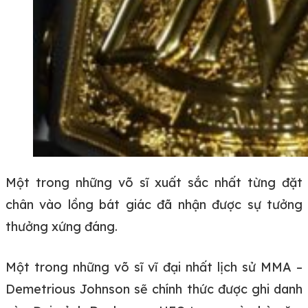
Một trong những võ sĩ xuất sắc nhất từng đặt
chân vào lồng bát giác đã nhận được sự tưởng
thưởng xứng đáng.
Một trong những võ sĩ vĩ đại nhất lịch sử MMA –
Demetrious Johnson sẽ chính thức được ghi danh