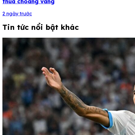
thua choáng váng
2 ngày trước
Tin tức nổi bật khác