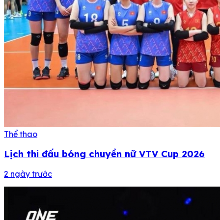
Thể thao
Lịch thi đấu bóng chuyền nữ VTV Cup 2026
2 ngày trước