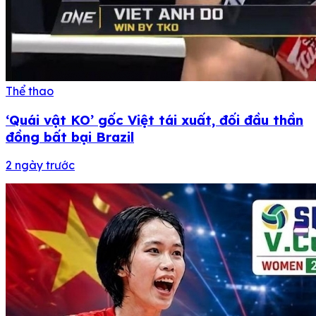
Thể thao
‘Quái vật KO’ gốc Việt tái xuất, đối đầu thần
đồng bất bại Brazil
2 ngày trước