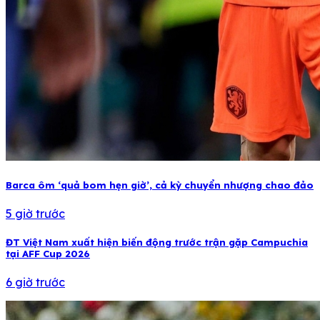
Barca ôm ‘quả bom hẹn giờ’, cả kỳ chuyển nhượng chao đảo
5 giờ trước
ĐT Việt Nam xuất hiện biến động trước trận gặp Campuchia
tại AFF Cup 2026
6 giờ trước