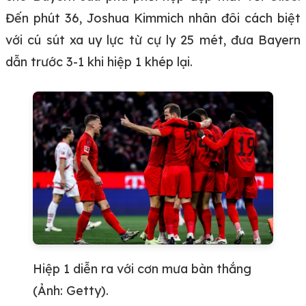
Đến phút 36, Joshua Kimmich nhân đôi cách biệt
với cú sút xa uy lực từ cự ly 25 mét, đưa Bayern
dẫn trước 3-1 khi hiệp 1 khép lại.
Hiệp 1 diễn ra với cơn mưa bàn thắng
(Ảnh: Getty).