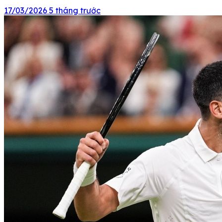
Championship 2026 đã khép lại với các trận đấu cuối
17/03/2026
5 tháng trước
diễn ra vào tối muộn ngày 11/3 và rạng sáng 12/3 giờ
Việt Nam. 3 trong số 4 […]