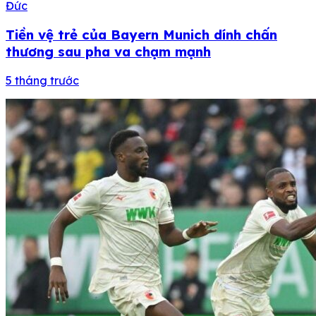
Đức
Tiền vệ trẻ của Bayern Munich dính chấn
thương sau pha va chạm mạnh
5 tháng trước