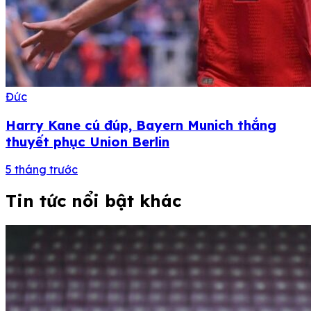
Đức
Harry Kane cú đúp, Bayern Munich thắng
thuyết phục Union Berlin
5 tháng trước
Tin tức nổi bật khác