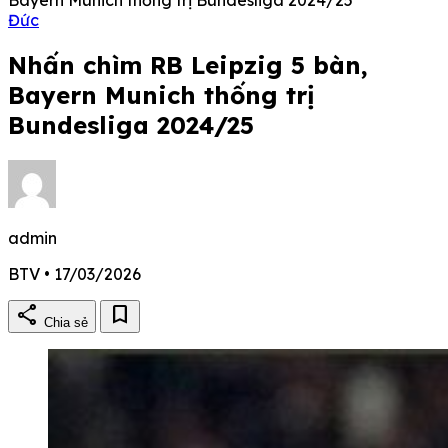
Đức
Nhấn chìm RB Leipzig 5 bàn,
Bayern Munich thống trị
Bundesliga 2024/25
admin
BTV • 17/03/2026
share
bookmark
Chia sẻ