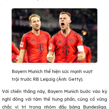
Bayern Munich thể hiện sức mạnh vượt
trội trước RB Leipzig (Ảnh: Getty).
Với chiến thắng này, Bayern Munich bước vào kỳ
nghỉ đông với tâm thế hưng phấn, củng cố vững
chắc vị trí trong nhóm đầu bảng Bundesliga.