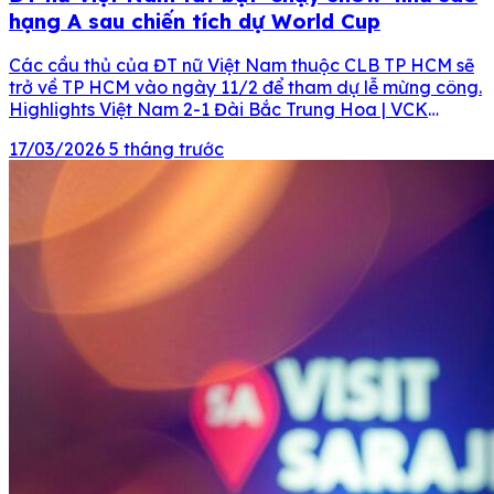
hạng A sau chiến tích dự World Cup
Các cầu thủ của ĐT nữ Việt Nam thuộc CLB TP HCM sẽ
trở về TP HCM vào ngày 11/2 để tham dự lễ mừng công.
Highlights Việt Nam 2-1 Đài Bắc Trung Hoa | VCK
ASIAN Cup 2022 (Nguồn: FPT Play) Mới đây Sở Văn hóa
17/03/2026
5 tháng trước
và Thể thao TP HCM đã lên kế […]