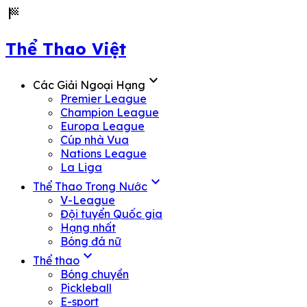
sports_score
Thể Thao Việt
expand_more
Các Giải Ngoại Hạng
Premier League
Champion League
Europa League
Cúp nhà Vua
Nations League
La Liga
expand_more
Thể Thao Trong Nước
V-League
Đội tuyển Quốc gia
Hạng nhất
Bóng đá nữ
expand_more
Thể thao
Bóng chuyền
Pickleball
E-sport