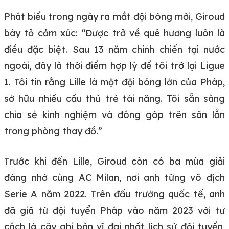
Phát biểu trong ngày ra mắt đội bóng mới, Giroud
bày tỏ cảm xúc: “Được trở về quê hương luôn là
điều đặc biệt. Sau 13 năm chinh chiến tại nước
ngoài, đây là thời điểm hợp lý để tôi trở lại Ligue
1. Tôi tin rằng Lille là một đội bóng lớn của Pháp,
sở hữu nhiều cầu thủ trẻ tài năng. Tôi sẵn sàng
chia sẻ kinh nghiệm và đóng góp trên sân lẫn
trong phòng thay đồ.”
Trước khi đến Lille, Giroud còn có ba mùa giải
đáng nhớ cùng AC Milan, nơi anh từng vô địch
Serie A năm 2022. Trên đấu trường quốc tế, anh
đã giã từ đội tuyển Pháp vào năm 2023 với tư
cách là cây ghi bàn vĩ đại nhất lịch sử đội tuyển,