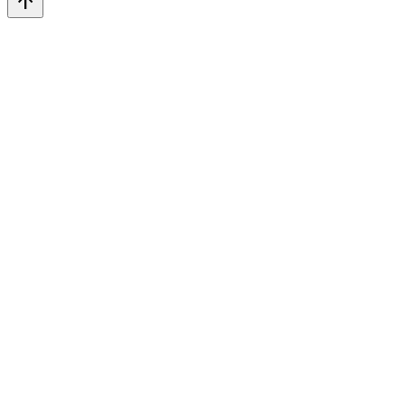
arrow_upward