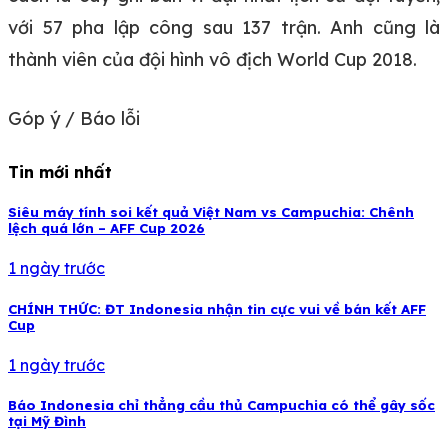
với 57 pha lập công sau 137 trận. Anh cũng là
thành viên của đội hình vô địch World Cup 2018.
Góp ý / Báo lỗi
Tin mới nhất
Siêu máy tính soi kết quả Việt Nam vs Campuchia: Chênh
lệch quá lớn – AFF Cup 2026
1 ngày trước
CHÍNH THỨC: ĐT Indonesia nhận tin cực vui về bán kết AFF
Cup
1 ngày trước
Báo Indonesia chỉ thẳng cầu thủ Campuchia có thể gây sốc
tại Mỹ Đình