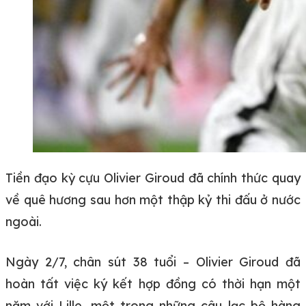
Tiền đạo kỳ cựu Olivier Giroud đã chính thức quay
về quê hương sau hơn một thập kỷ thi đấu ở nước
ngoài.
Ngày 2/7, chân sút 38 tuổi – Olivier Giroud đã
hoàn tất việc ký kết hợp đồng có thời hạn một
năm với Lille, một trong những câu lạc bộ hàng