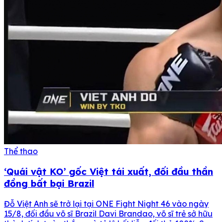
Thể thao
‘Quái vật KO’ gốc Việt tái xuất, đối đầu thần
đồng bất bại Brazil
Đỗ Việt Anh sẽ trở lại tại ONE Fight Night 46 vào ngày
15/8, đối đầu võ sĩ Brazil Davi Brandao, võ sĩ trẻ sở hữu