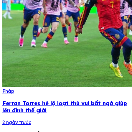
Pháp
Ferran Torres hé lộ loạt thú vui bất ngờ giúp
lên đỉnh thế giới
2 ngày trước