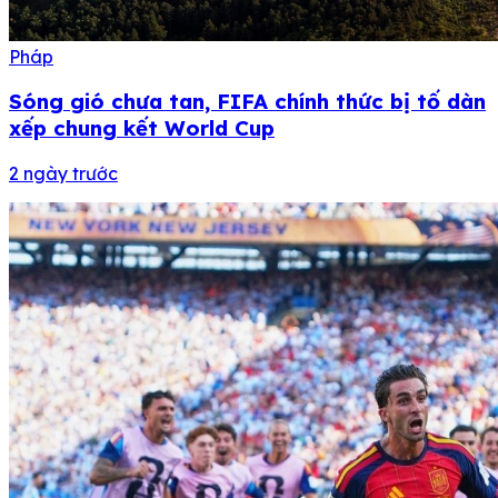
Pháp
Sóng gió chưa tan, FIFA chính thức bị tố dàn
xếp chung kết World Cup
2 ngày trước