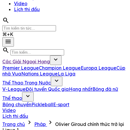
Video
Lịch thi đấu
search
⌘+K
menu
search
expand_more
Các Giải Ngoại Hạng
Premier League
Champion League
Europa League
Cúp
nhà Vua
Nations League
La Liga
expand_more
Thể Thao Trong Nước
V-League
Đội tuyển Quốc gia
Hạng nhất
Bóng đá nữ
expand_more
Thể thao
Bóng chuyền
Pickleball
E-sport
Video
Lịch thi đấu
chevron_right
chevron_right
Trang chủ
Pháp
Olivier Giroud chính thức trở lại
Ligue 1