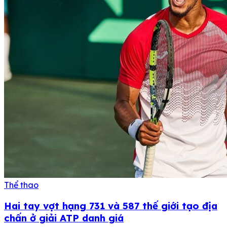
Thể thao
Hai tay vợt hạng 731 và 587 thế giới tạo địa
chấn ở giải ATP danh giá