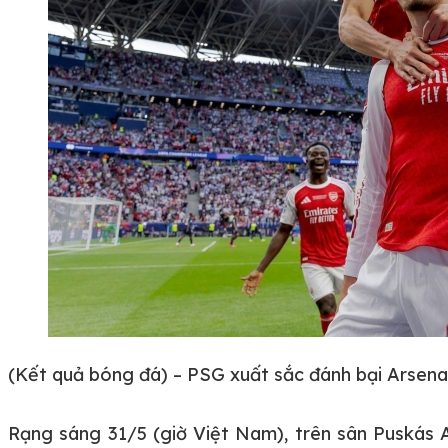
(Kết quả bóng đá) – PSG xuất sắc đánh bại Arsena
Rạng sáng 31/5 (giờ Việt Nam), trên sân Puskás Ar