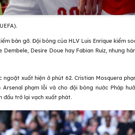
 UEFA).
iếm bàn gỡ. Đội bóng của HLV Luis Enrique kiểm soát
e Dembele, Desire Doue hay Fabian Ruiz, nhưng h
c ngoặt xuất hiện ở phút 62. Cristian Mosquera ph
nh Arsenal phạm lỗi và cho đội bóng nước Pháp h
 đấu trở lại vạch xuất phát.