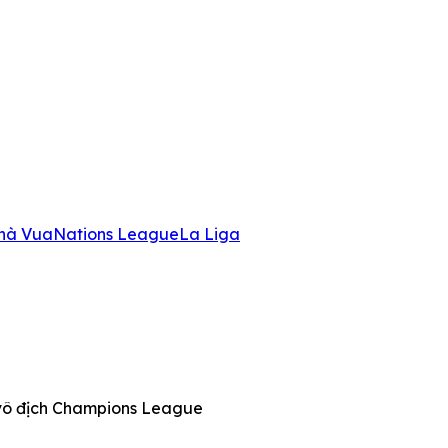
hà Vua
Nations League
La Liga
vô địch Champions League