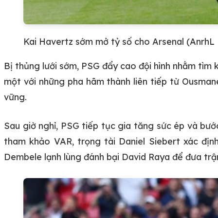
Kai Havertz sớm mở tỷ số cho Arsenal (AnrhL
Bị thủng lưới sớm, PSG đẩy cao đội hình nhằm tìm k
một với những pha hãm thành liên tiếp từ Ousman
vững.
Sau giờ nghỉ, PSG tiếp tục gia tăng sức ép và bướ
tham khảo VAR, trọng tài Daniel Siebert xác đị
Dembele lạnh lùng đánh bại David Raya để đưa trận