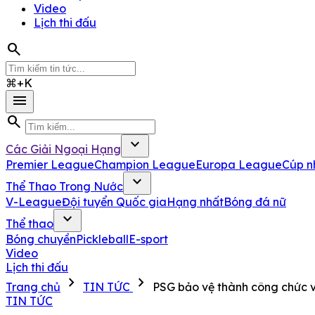
Video
Lịch thi đấu
search
⌘+K
menu
search
expand_more
Các Giải Ngoại Hạng
Premier League
Champion League
Europa League
Cúp n
expand_more
Thể Thao Trong Nước
V-League
Đội tuyển Quốc gia
Hạng nhất
Bóng đá nữ
expand_more
Thể thao
Bóng chuyền
Pickleball
E-sport
Video
Lịch thi đấu
chevron_right
chevron_right
Trang chủ
TIN TỨC
PSG bảo vệ thành công chức 
TIN TỨC