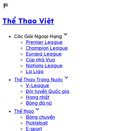
sports_score
Thể Thao Việt
expand_more
Các Giải Ngoại Hạng
Premier League
Champion League
Europa League
Cúp nhà Vua
Nations League
La Liga
expand_more
Thể Thao Trong Nước
V-League
Đội tuyển Quốc gia
Hạng nhất
Bóng đá nữ
expand_more
Thể thao
Bóng chuyền
Pickleball
E-sport