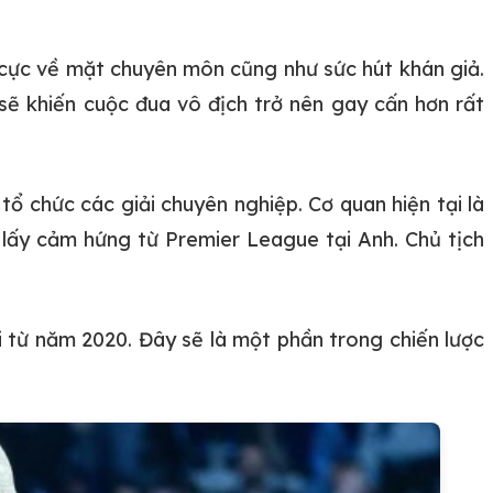
h cực về mặt chuyên môn cũng như sức hút khán giả.
 sẽ khiến cuộc đua vô địch trở nên gay cấn hơn rất
ổ chức các giải chuyên nghiệp. Cơ quan hiện tại là
 lấy cảm hứng từ Premier League tại Anh. Chủ tịch
 từ năm 2020. Đây sẽ là một phần trong chiến lược