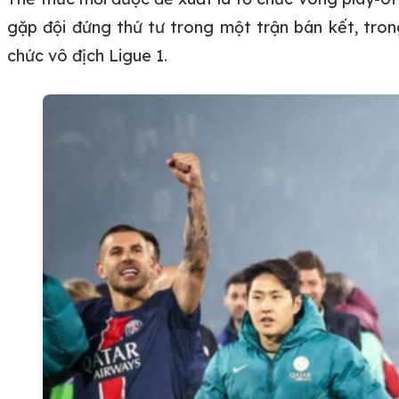
gặp đội đứng thứ tư trong một trận bán kết, trong
chức vô địch Ligue 1.