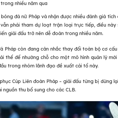
 trong nhiều năm qua
h bóng đá nữ Pháp và nhận được nhiều đánh giá tíc
vẫn phải tham dự loạt trận loại trực tiếp, điều này
hiến giải đấu trở nên dễ đoán trong nhiều năm.
á Pháp còn đang cân nhắc thay đổi toàn bộ cơ cấu t
giải thể để nhường chỗ cho một mô hình quản lý mới
ầu trong nhóm lãnh đạo đề xuất cải tổ này.
hục Cúp Liên đoàn Pháp – giải đấu từng bị dừng lại
ại nguồn thu bổ sung cho các CLB.