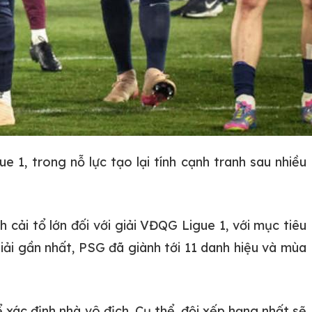
 1, trong nỗ lực tạo lại tính cạnh tranh sau nhiều
cải tổ lớn đối với giải VĐQG Ligue 1, với mục tiêu
iải gần nhất, PSG đã giành tới 11 danh hiệu và mùa
 xác định nhà vô địch. Cụ thể, đội xếp hạng nhất sẽ