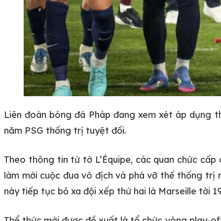
Liên đoàn bóng đá Pháp đang xem xét áp dụng thể t
năm PSG thống trị tuyệt đối.
Theo thông tin từ tờ L’Équipe, các quan chức cấp 
làm mới cuộc đua vô địch và phá vỡ thế thống trị 
này tiếp tục bỏ xa đội xếp thứ hai là Marseille tới
Thể thức mới được đề xuất là tổ chức vòng play-off