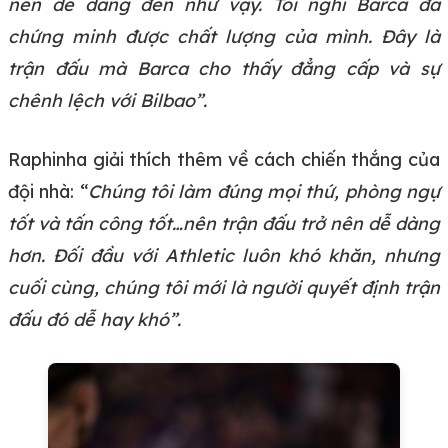
nên dễ dàng đến như vậy. Tôi nghĩ Barca đã
chứng minh được chất lượng của mình. Đây là
trận đấu mà Barca cho thấy đẳng cấp và sự
chênh lệch với Bilbao”.
Raphinha giải thích thêm về cách chiến thắng của
đội nhà: “
Chúng tôi làm đúng mọi thứ, phòng ngự
tốt và tấn công tốt…nên trận đấu trở nên dễ dàng
hơn. Đối đầu với Athletic luôn khó khăn, nhưng
cuối cùng, chúng tôi mới là người quyết định trận
đấu đó dễ hay khó”.