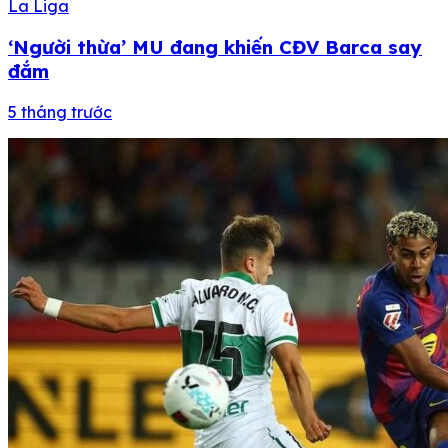
La Liga
‘Người thừa’ MU đang khiến CĐV Barca say
đắm
5 tháng trước