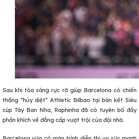
Sau khi tỏa sáng rực rỡ giúp Barcelona có chiến
thắng “hủy diệt” Athletic Bilbao tại bán kết Siêu
cúp Tây Ban Nha, Raphinha đã có tuyên bố đầy
phấn khích về đẳng cấp vượt trội của đội nhà.
Barcelona vừa có màn trình diễn thị uy sức mạnh