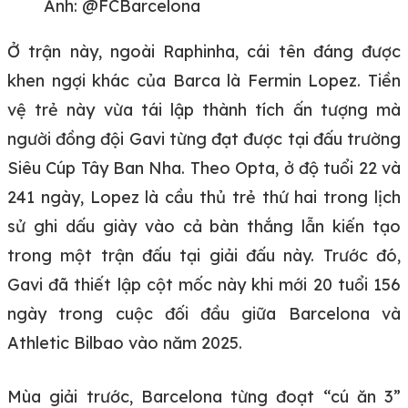
Ảnh: @FCBarcelona
Ở trận này, ngoài Raphinha, cái tên đáng được
khen ngợi khác của Barca là Fermin Lopez. Tiền
vệ trẻ này vừa tái lập thành tích ấn tượng mà
người đồng đội Gavi từng đạt được tại đấu trường
Siêu Cúp Tây Ban Nha. Theo Opta, ở độ tuổi 22 và
241 ngày, Lopez là cầu thủ trẻ thứ hai trong lịch
sử ghi dấu giày vào cả bàn thắng lẫn kiến tạo
trong một trận đấu tại giải đấu này. Trước đó,
Gavi đã thiết lập cột mốc này khi mới 20 tuổi 156
ngày trong cuộc đối đầu giữa Barcelona và
Athletic Bilbao vào năm 2025.
Mùa giải trước, Barcelona từng đoạt “cú ăn 3”