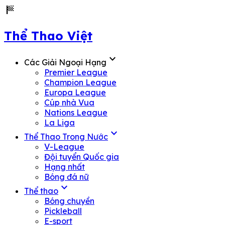
sports_score
Thể Thao Việt
expand_more
Các Giải Ngoại Hạng
Premier League
Champion League
Europa League
Cúp nhà Vua
Nations League
La Liga
expand_more
Thể Thao Trong Nước
V-League
Đội tuyển Quốc gia
Hạng nhất
Bóng đá nữ
expand_more
Thể thao
Bóng chuyền
Pickleball
E-sport