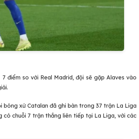
 7 điểm so với Real Madrid, đội sẽ gặp Alaves vào
ải.
i bóng xứ Catalan đã ghi bàn trong 37 trận La Liga
có chuỗi 7 trận thắng liên tiếp tại La Liga, với các