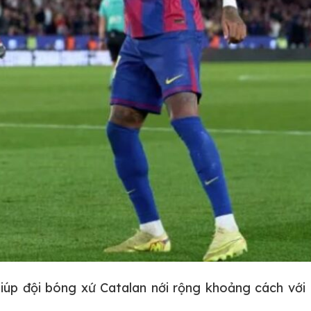
iúp đội bóng xứ Catalan nới rộng khoảng cách với