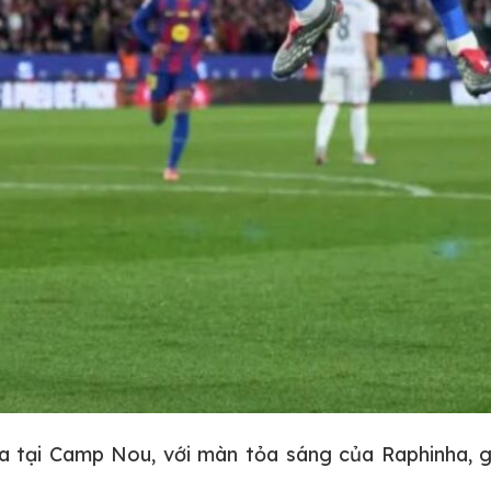
a tại Camp Nou, với màn tỏa sáng của Raphinha, g