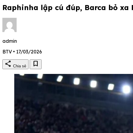
Raphinha lập cú đúp, Barca bỏ xa 
admin
BTV • 17/03/2026
share
bookmark
Chia sẻ