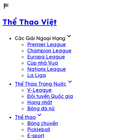
sports_score
Thể Thao Việt
expand_more
Các Giải Ngoại Hạng
Premier League
Champion League
Europa League
Cúp nhà Vua
Nations League
La Liga
expand_more
Thể Thao Trong Nước
V-League
Đội tuyển Quốc gia
Hạng nhất
Bóng đá nữ
expand_more
Thể thao
Bóng chuyền
Pickleball
E-sport