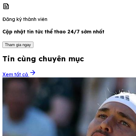
news
Đăng ký thành viên
Cập nhật tin tức thể thao 24/7 sớm nhất
Tham gia ngay
Tin cùng chuyên mục
arrow_forward
Xem tất cả