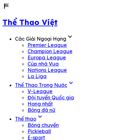
sports_score
Thể Thao Việt
expand_more
Các Giải Ngoại Hạng
Premier League
Champion League
Europa League
Cúp nhà Vua
Nations League
La Liga
expand_more
Thể Thao Trong Nước
V-League
Đội tuyển Quốc gia
Hạng nhất
Bóng đá nữ
expand_more
Thể thao
Bóng chuyền
Pickleball
E-sport