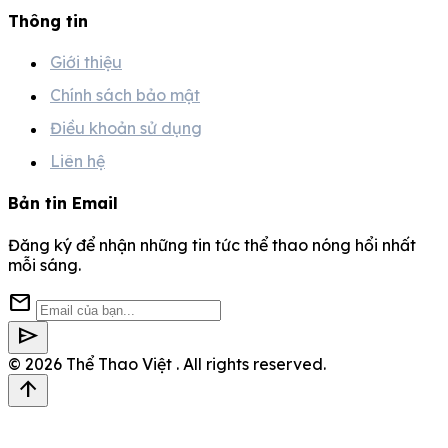
Thông tin
Giới thiệu
Chính sách bảo mật
Điều khoản sử dụng
Liên hệ
Bản tin Email
Đăng ký để nhận những tin tức thể thao nóng hổi nhất
mỗi sáng.
mail
send
© 2026
Thể Thao Việt
. All rights reserved.
arrow_upward