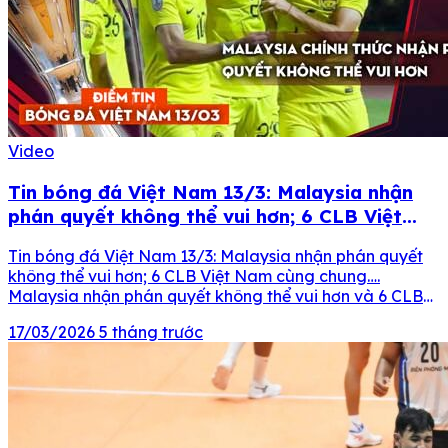
Video
Tin bóng đá Việt Nam 13/3: Malaysia nhận
phán quyết không thể vui hơn; 6 CLB Việt
Nam cùng chung….
Tin bóng đá Việt Nam 13/3: Malaysia nhận phán quyết
không thể vui hơn; 6 CLB Việt Nam cùng chung….
Malaysia nhận phán quyết không thể vui hơn và 6 CLB
Việt Nam cùng chung…. là những thông tin có trong
17/03/2026
5 tháng trước
điểm tin bóng đá Việt Nam ngày 13/3. 13:41 –
13/03/2026 Tags: Tin bóng […]