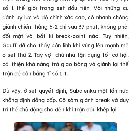
số 1 thế giới trong set đầu tiên. Với những cú
đánh uy lực và độ chính xác cao, cô nhanh chóng
giành chiến thắng 6-2 chỉ sau 37 phút, không phải
đối mặt với bất kì break-point nào. Tuy nhiên,
Gauff đã cho thấy bản lĩnh khi vùng lên mạnh mẽ
ở set thứ 2. Tay vợt chủ nhà tận dụng tốt cơ hội,
cải thiện khả năng trả giao bóng và giành lại thế
trận để cân bằng tỉ số 1-1.
Dù vậy, ở set quyết định, Sabalenka một lần nữa
khẳng định đẳng cấp. Cô sớm giành break và duy
trì thế chủ động cho đến khi trận đấu khép lại.