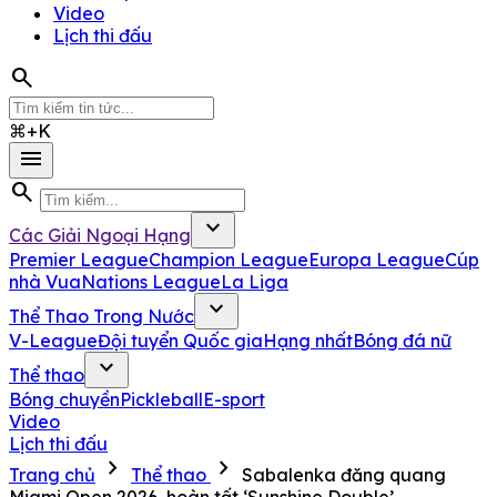
Video
Lịch thi đấu
search
⌘+K
menu
search
expand_more
Các Giải Ngoại Hạng
Premier League
Champion League
Europa League
Cúp
nhà Vua
Nations League
La Liga
expand_more
Thể Thao Trong Nước
V-League
Đội tuyển Quốc gia
Hạng nhất
Bóng đá nữ
expand_more
Thể thao
Bóng chuyền
Pickleball
E-sport
Video
Lịch thi đấu
chevron_right
chevron_right
Trang chủ
Thể thao
Sabalenka đăng quang
Miami Open 2026, hoàn tất ‘Sunshine Double’