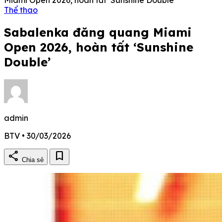
Thể thao
Sabalenka đăng quang Miami
Open 2026, hoàn tất ‘Sunshine
Double’
admin
BTV • 30/03/2026
share
bookmark
Chia sẻ