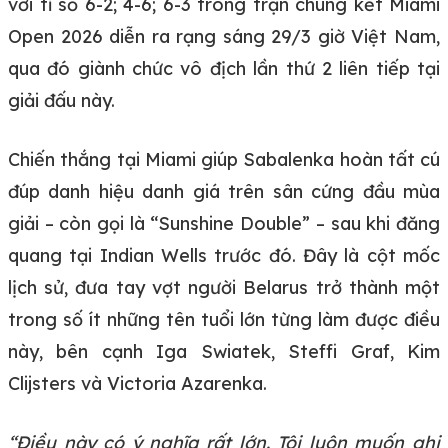
với tỉ số 6-2; 4-6; 6-3 trong trận chung kết Miami
Open 2026 diễn ra rạng sáng 29/3 giờ Việt Nam,
qua đó giành chức vô địch lần thứ 2 liên tiếp tại
giải đấu này.
Chiến thắng tại Miami giúp Sabalenka hoàn tất cú
đúp danh hiệu danh giá trên sân cứng đầu mùa
giải – còn gọi là “Sunshine Double” – sau khi đăng
quang tại Indian Wells trước đó. Đây là cột mốc
lịch sử, đưa tay vợt người Belarus trở thành một
trong số ít những tên tuổi lớn từng làm được điều
này, bên cạnh Iga Swiatek, Steffi Graf, Kim
Clijsters và Victoria Azarenka.
“Điều này có ý nghĩa rất lớn. Tôi luôn muốn ghi