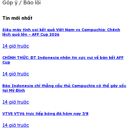
Góp ý / Báo lỗi
Tin mới nhất
Siêu máy tính soi kết quả Việt Nam vs Campuchia: Chênh
lệch quá lớn – AFF Cup 2026
14 giờ trước
CHÍNH THỨC: ĐT Indonesia nhận tin cực vui về bán kết AFF
Cup
14 giờ trước
Báo Indonesia chỉ thẳng cầu thủ Campuchia có thể gây sốc
tại Mỹ Đình
14 giờ trước
VTV5 VTV6 trực tiếp bóng đá hôm nay 7/8
14 giờ trước