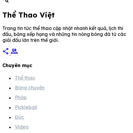
Ngôi sao […]
Thể Thao Việt
Trang tin tức thể thao cập nhật nhanh kết quả, lịch thi
đấu, bảng xếp hạng và những tin nóng bóng đá từ các
giải đấu lớn trên thế giới.
share
group
Chuyên mục
Thể thao
Bóng chuyền
Pháp
Pickleball
Đức
Video