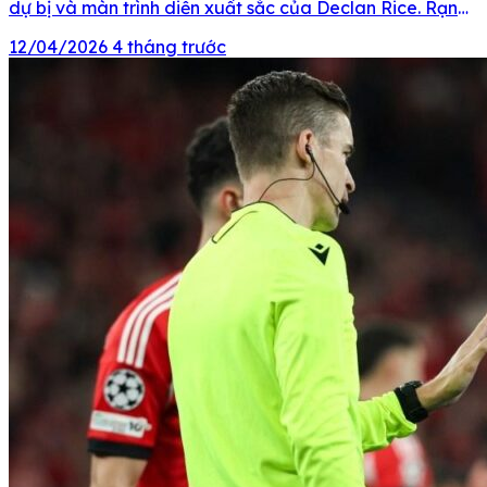
dự bị và màn trình diễn xuất sắc của Declan Rice. Rạng
sáng 8/4 (giờ Việt Nam), Arsenal đã giành chiến thắng
12/04/2026
4 tháng trước
tối thiểu 1-0 trên sân của Sporting Lisbon ở trận tứ kết
lượt […]