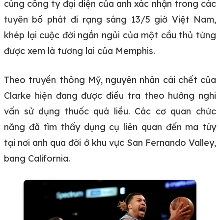
cùng công ty đại diện của anh xác nhận trong các
tuyên bố phát đi rạng sáng 13/5 giờ Việt Nam,
khép lại cuộc đời ngắn ngủi của một cầu thủ từng
được xem là tương lai của Memphis.
Theo truyền thông Mỹ, nguyên nhân cái chết của
Clarke hiện đang được điều tra theo hướng nghi
vấn sử dụng thuốc quá liều. Các cơ quan chức
năng đã tìm thấy dụng cụ liên quan đến ma túy
tại nơi anh qua đời ở khu vực San Fernando Valley,
bang California.