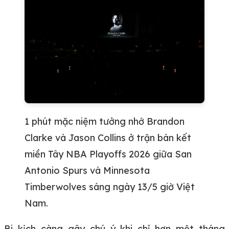
1 phút mặc niệm tưởng nhớ Brandon
Clarke và Jason Collins ở trận bán kết
miền Tây NBA Playoffs 2026 giữa San
Antonio Spurs và Minnesota
Timberwolves sáng ngày 13/5 giờ Việt
Nam.
Bi kịch càng gây chú ý khi chỉ hơn một tháng