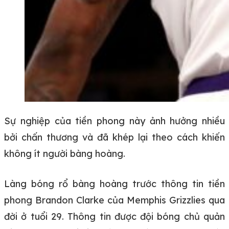
Sự nghiệp của tiền phong này ảnh hưởng nhiều
bởi chấn thương và đã khép lại theo cách khiến
không ít người bàng hoàng.
Làng bóng rổ bàng hoàng trước thông tin tiền
phong Brandon Clarke của Memphis Grizzlies qua
đời ở tuổi 29. Thông tin được đội bóng chủ quản