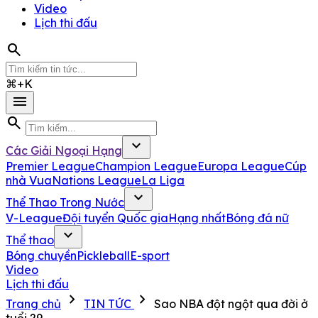
Video
Lịch thi đấu
search
⌘+K
menu
search
expand_more
Các Giải Ngoại Hạng
Premier League
Champion League
Europa League
Cúp
nhà Vua
Nations League
La Liga
expand_more
Thể Thao Trong Nước
V-League
Đội tuyển Quốc gia
Hạng nhất
Bóng đá nữ
expand_more
Thể thao
Bóng chuyền
Pickleball
E-sport
Video
Lịch thi đấu
chevron_right
chevron_right
Trang chủ
TIN TỨC
Sao NBA đột ngột qua đời ở
tuổi 29