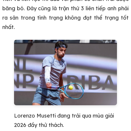
băng bó. Đây cũng là trận thứ 3 liên tiếp anh phải
ra sân trong tình trạng không đạt thể trạng tốt
nhất.
Lorenzo Musetti đang trải qua mùa giải
2026 đầy thử thách.