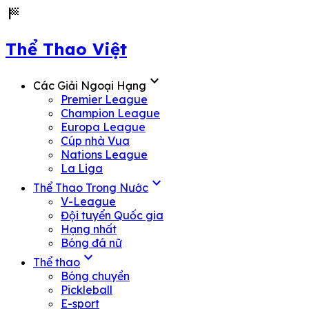
sports_score
Thể Thao Việt
expand_more
Các Giải Ngoại Hạng
Premier League
Champion League
Europa League
Cúp nhà Vua
Nations League
La Liga
expand_more
Thể Thao Trong Nước
V-League
Đội tuyển Quốc gia
Hạng nhất
Bóng đá nữ
expand_more
Thể thao
Bóng chuyền
Pickleball
E-sport