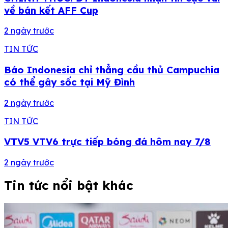
về bán kết AFF Cup
2 ngày trước
TIN TỨC
Báo Indonesia chỉ thẳng cầu thủ Campuchia
có thể gây sốc tại Mỹ Đình
2 ngày trước
TIN TỨC
VTV5 VTV6 trực tiếp bóng đá hôm nay 7/8
2 ngày trước
Tin tức nổi bật khác