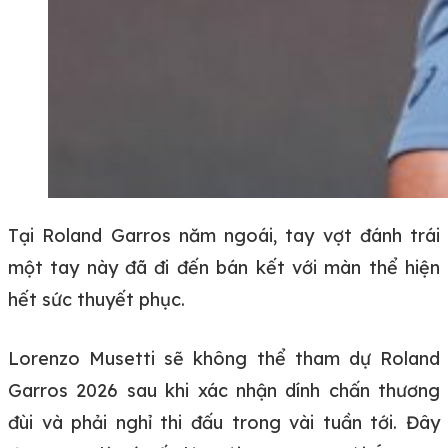
Tại Roland Garros năm ngoái, tay vợt đánh trái
một tay này đã đi đến bán kết với màn thể hiện
hết sức thuyết phục.
Lorenzo Musetti sẽ không thể tham dự Roland
Garros 2026 sau khi xác nhận dính chấn thương
đùi và phải nghỉ thi đấu trong vài tuần tới. Đây