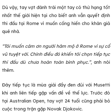
Dù vậy, tay vợt đánh trái một tay có thứ hạng tốt
nhất thế giới hiện tại cho biết anh vẫn quyết định
thi đấu tại Rome vì muốn cống hiến cho khán giả
quê nhà.
“Tôi muốn cảm ơn người hâm mộ ở Rome vì sự cổ
vũ tuyệt vời. Chính điều đó khiến tôi chọn tiếp tục
thi đấu dù chưa hoàn toàn bình phục.”
, anh nói
thêm.
Đây tiếp tục là mùa giải đầy đen đủi với Musetti
khi anh liên tiếp gặp vấn đề về thể lực. Trước đó
tại Australian Open, tay vợt 24 tuổi cũng phải bỏ
cuộc trong trận gặp Novak Djokovic.