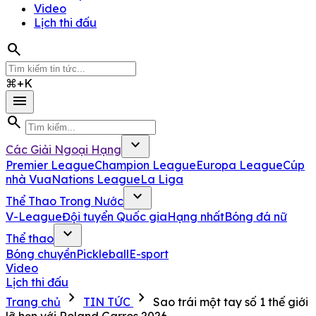
Video
Lịch thi đấu
search
⌘+K
menu
search
expand_more
Các Giải Ngoại Hạng
Premier League
Champion League
Europa League
Cúp
nhà Vua
Nations League
La Liga
expand_more
Thể Thao Trong Nước
V-League
Đội tuyển Quốc gia
Hạng nhất
Bóng đá nữ
expand_more
Thể thao
Bóng chuyền
Pickleball
E-sport
Video
Lịch thi đấu
chevron_right
chevron_right
Trang chủ
TIN TỨC
Sao trái một tay số 1 thế giới
lỡ hẹn với Roland Garros 2026