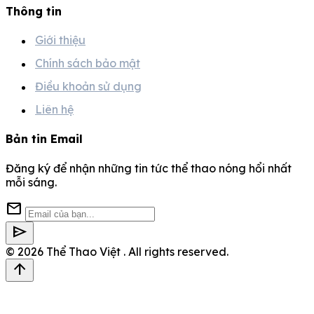
Thông tin
Giới thiệu
Chính sách bảo mật
Điều khoản sử dụng
Liên hệ
Bản tin Email
Đăng ký để nhận những tin tức thể thao nóng hổi nhất
mỗi sáng.
mail
send
© 2026
Thể Thao Việt
. All rights reserved.
arrow_upward