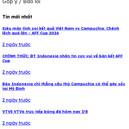
Góp ý / Báo lỗi
Tin mới nhất
Siêu máy tính soi kết quả Việt Nam vs Campuchia: Chênh
lệch quá lớn – AFF Cup 2026
2 ngày trước
CHÍNH THỨC: ĐT Indonesia nhận tin cực vui về bán kết AFF
Cup
2 ngày trước
Báo Indonesia chỉ thẳng cầu thủ Campuchia có thể gây sốc
tại Mỹ Đình
2 ngày trước
VTV5 VTV6 trực tiếp bóng đá hôm nay 7/8
2 ngày trước