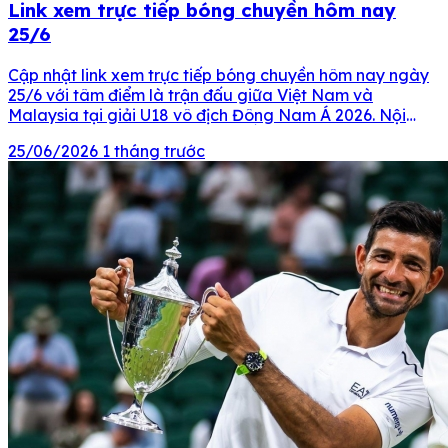
Link xem trực tiếp bóng chuyền hôm nay
25/6
Cập nhật link xem trực tiếp bóng chuyền hôm nay ngày
25/6 với tâm điểm là trận đấu giữa Việt Nam và
Malaysia tại giải U18 vô địch Đông Nam Á 2026. Nội
dung chính LINK XEM TRỰC TIẾP GIẢI VÔ ĐỊCH U18
25/06/2026
1 tháng trước
BÓNG CHUYỀN NỮ ĐÔNG NAM Á 2026 NGÀY 25/6
LINK XEM TRỰC […]