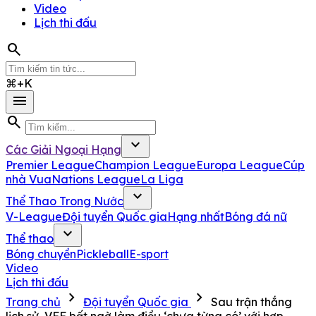
Video
Lịch thi đấu
search
⌘+K
menu
search
expand_more
Các Giải Ngoại Hạng
Premier League
Champion League
Europa League
Cúp
nhà Vua
Nations League
La Liga
expand_more
Thể Thao Trong Nước
V-League
Đội tuyển Quốc gia
Hạng nhất
Bóng đá nữ
expand_more
Thể thao
Bóng chuyền
Pickleball
E-sport
Video
Lịch thi đấu
chevron_right
chevron_right
Trang chủ
Đội tuyển Quốc gia
Sau trận thắng
lịch sử, VFF bất ngờ làm điều ‘chưa từng có’ với hợp