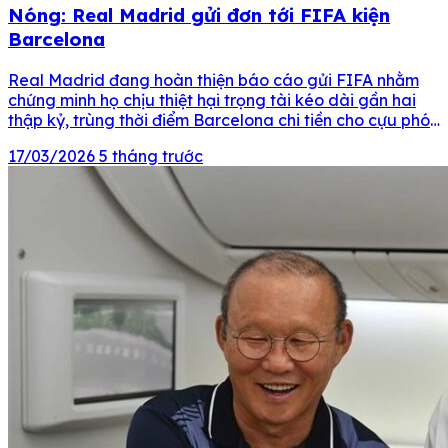
Nóng: Real Madrid gửi đơn tới FIFA kiện
Barcelona
Real Madrid đang hoàn thiện báo cáo gửi FIFA nhằm
chứng minh họ chịu thiệt hại trọng tài kéo dài gần hai
thập kỷ, trùng thời điểm Barcelona chi tiền cho cựu phó
chủ tịch CTA Negreira. Real Madrid đã tiến rất gần đến
17/03/2026
5 tháng trước
việc trình lên FIFA một tài liệu được xem là quan […]