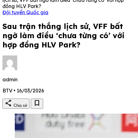
đồng HLV Park?
Đội tuyển Quốc gia
Sau trận thắng lịch sử, VFF bất
ngờ làm điều ‘chưa từng có’ với
hợp đồng HLV Park?
admin
BTV • 16/03/2026
share
bookmark
Chia sẻ