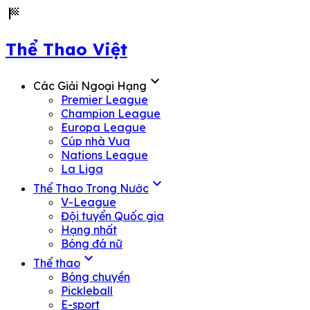
sports_score
Thể Thao Việt
expand_more
Các Giải Ngoại Hạng
Premier League
Champion League
Europa League
Cúp nhà Vua
Nations League
La Liga
expand_more
Thể Thao Trong Nước
V-League
Đội tuyển Quốc gia
Hạng nhất
Bóng đá nữ
expand_more
Thể thao
Bóng chuyền
Pickleball
E-sport