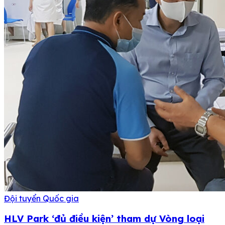
Đội tuyển Quốc gia
HLV Park ‘đủ điều kiện’ tham dự Vòng loại