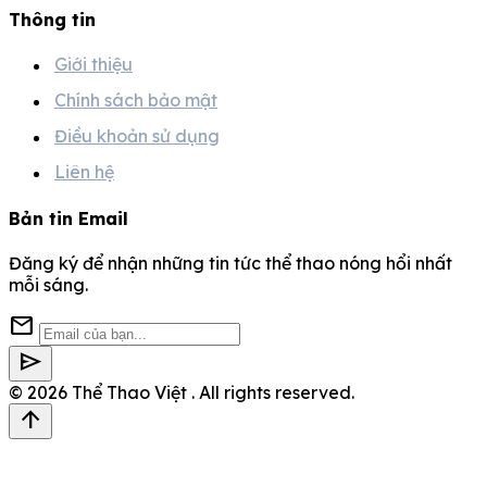
Thông tin
Giới thiệu
Chính sách bảo mật
Điều khoản sử dụng
Liên hệ
Bản tin Email
Đăng ký để nhận những tin tức thể thao nóng hổi nhất
mỗi sáng.
mail
send
© 2026
Thể Thao Việt
. All rights reserved.
arrow_upward