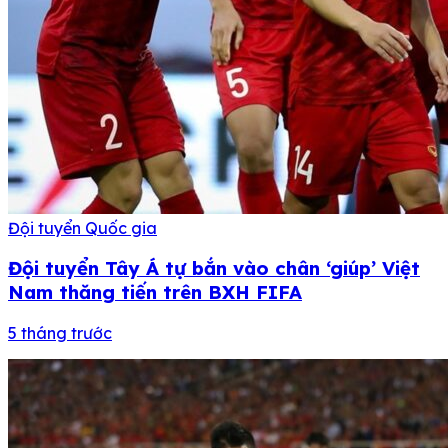
Đội tuyển Quốc gia
Đội tuyển Tây Á tự bắn vào chân ‘giúp’ Việt
Nam thăng tiến trên BXH FIFA
5 tháng trước