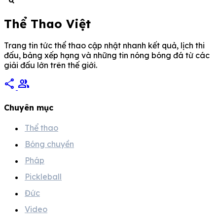
Thể Thao Việt
Trang tin tức thể thao cập nhật nhanh kết quả, lịch thi
đấu, bảng xếp hạng và những tin nóng bóng đá từ các
giải đấu lớn trên thế giới.
share
group
Chuyên mục
Thể thao
Bóng chuyền
Pháp
Pickleball
Đức
Video