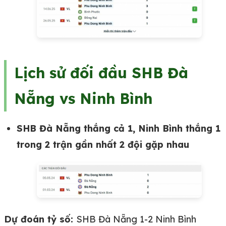
Lịch sử đối đầu SHB Đà
Nẵng vs Ninh Bình
SHB Đà Nẵng thắng cả 1, Ninh Bình thắng 1
trong 2 trận gần nhất 2 đội gặp nhau
Dự đoán tỷ số:
SHB Đà Nẵng 1-2 Ninh Bình