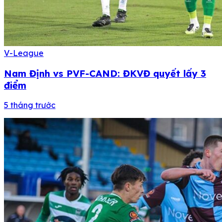
V-League
Nam Định vs PVF-CAND: ĐKVĐ quyết lấy 3
điểm
5 tháng trước