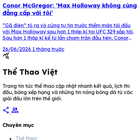
Conor McGregor: ‘Max Holloway không cùng
đẳng cấp với tôi’
“Gã điên” tỏ ra vô cùng tự tin trước thềm màn tái đấu
với Max Holloway sau hơn 1 thập kỉ tại UFC 329 sắp tới.
Sau hơn 1 thập kỉ kể từ lần chạm trán đầu tiên, Conor
McGregor và Max Holloway sẽ tái ngộ trong trận đấu
26/06/2026
1 tháng trước
tâm điểm của sự kiện UFC […]
query_stats
Thể Thao Việt
Trang tin tức thể thao cập nhật nhanh kết quả, lịch thi
đấu, bảng xếp hạng và những tin nóng bóng đá từ các
giải đấu lớn trên thế giới.
share
group
Chuyên mục
Thể thao