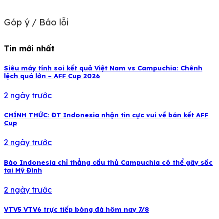
Góp ý / Báo lỗi
Tin mới nhất
Siêu máy tính soi kết quả Việt Nam vs Campuchia: Chênh
lệch quá lớn – AFF Cup 2026
2 ngày trước
CHÍNH THỨC: ĐT Indonesia nhận tin cực vui về bán kết AFF
Cup
2 ngày trước
Báo Indonesia chỉ thẳng cầu thủ Campuchia có thể gây sốc
tại Mỹ Đình
2 ngày trước
VTV5 VTV6 trực tiếp bóng đá hôm nay 7/8