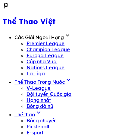
sports_score
Thể Thao Việt
expand_more
Các Giải Ngoại Hạng
Premier League
Champion League
Europa League
Cúp nhà Vua
Nations League
La Liga
expand_more
Thể Thao Trong Nước
V-League
Đội tuyển Quốc gia
Hạng nhất
Bóng đá nữ
expand_more
Thể thao
Bóng chuyền
Pickleball
E-sport