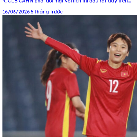
9, CLB CAHN phải đối mặt với lịch thi đấu rất dày trên
mọi mặt trận, đội bóng ngành Công an phải ra sân đến 5
16/03/2026
5 tháng trước
lần trong vỏn vẹn 15 […]