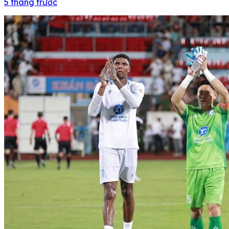
5 tháng trước