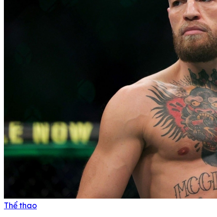
Thể thao