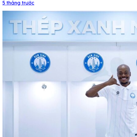
5 tháng trước