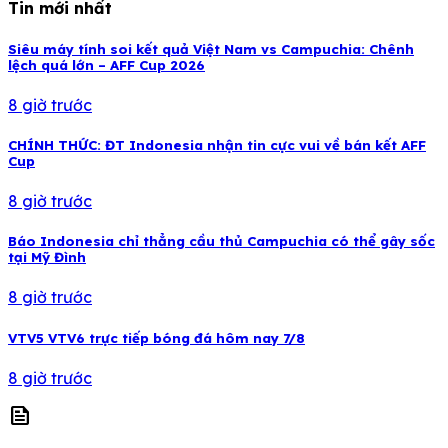
Tin mới nhất
Siêu máy tính soi kết quả Việt Nam vs Campuchia: Chênh
lệch quá lớn – AFF Cup 2026
8 giờ trước
CHÍNH THỨC: ĐT Indonesia nhận tin cực vui về bán kết AFF
Cup
8 giờ trước
Báo Indonesia chỉ thẳng cầu thủ Campuchia có thể gây sốc
tại Mỹ Đình
8 giờ trước
VTV5 VTV6 trực tiếp bóng đá hôm nay 7/8
8 giờ trước
news