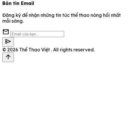
Bản tin Email
Đăng ký để nhận những tin tức thể thao nóng hổi nhất
mỗi sáng.
mail
send
© 2026
Thể Thao Việt
. All rights reserved.
arrow_upward