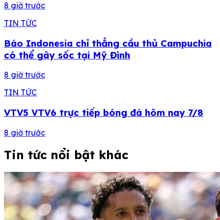
8 giờ trước
TIN TỨC
Báo Indonesia chỉ thẳng cầu thủ Campuchia
có thể gây sốc tại Mỹ Đình
8 giờ trước
TIN TỨC
VTV5 VTV6 trực tiếp bóng đá hôm nay 7/8
8 giờ trước
Tin tức nổi bật khác