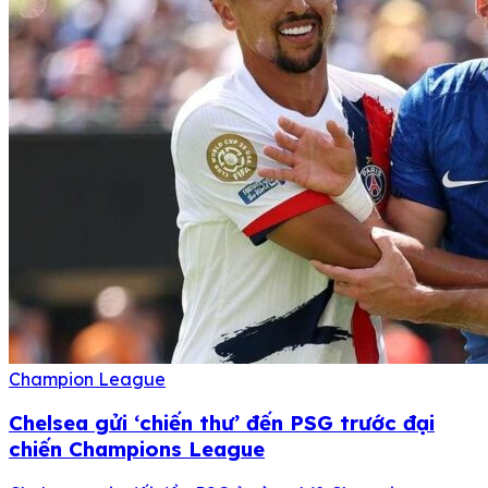
Champion League
Chelsea gửi ‘chiến thư’ đến PSG trước đại
chiến Champions League