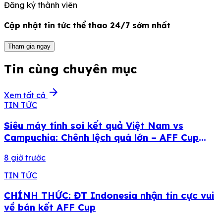
Đăng ký thành viên
Cập nhật tin tức thể thao 24/7 sớm nhất
Tham gia ngay
Tin cùng chuyên mục
arrow_forward
Xem tất cả
TIN TỨC
Siêu máy tính soi kết quả Việt Nam vs
Campuchia: Chênh lệch quá lớn – AFF Cup
2026
8 giờ trước
TIN TỨC
CHÍNH THỨC: ĐT Indonesia nhận tin cực vui
về bán kết AFF Cup