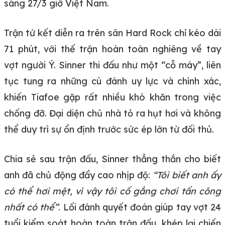
sáng 27/3 giờ Việt Nam.
Trận tứ kết diễn ra trên sân Hard Rock chỉ kéo dài
71 phút, với thế trận hoàn toàn nghiêng về tay
vợt người Ý. Sinner thi đấu như một “cỗ máy”, liên
tục tung ra những cú đánh uy lực và chính xác,
khiến Tiafoe gặp rất nhiều khó khăn trong việc
chống đỡ. Đại diện chủ nhà tỏ ra hụt hơi và không
thể duy trì sự ổn định trước sức ép lớn từ đối thủ.
Chia sẻ sau trận đấu, Sinner thẳng thắn cho biết
anh đã chủ động đẩy cao nhịp độ:
“Tôi biết anh ấy
có thể hơi mệt, vì vậy tôi cố gắng chơi tấn công
nhất có thể”
. Lối đánh quyết đoán giúp tay vợt 24
tuổi kiểm soát hoàn toàn trận đấu, khép lại chiến