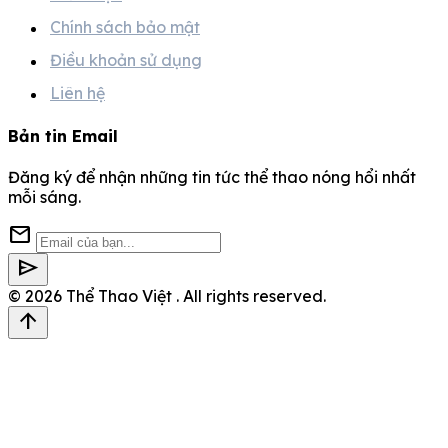
Chính sách bảo mật
Điều khoản sử dụng
Liên hệ
Bản tin Email
Đăng ký để nhận những tin tức thể thao nóng hổi nhất
mỗi sáng.
mail
send
© 2026
Thể Thao Việt
. All rights reserved.
arrow_upward