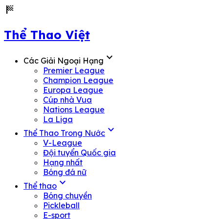
sports_score
Thể Thao Việt
expand_more
Các Giải Ngoại Hạng
Premier League
Champion League
Europa League
Cúp nhà Vua
Nations League
La Liga
expand_more
Thể Thao Trong Nước
V-League
Đội tuyển Quốc gia
Hạng nhất
Bóng đá nữ
expand_more
Thể thao
Bóng chuyền
Pickleball
E-sport