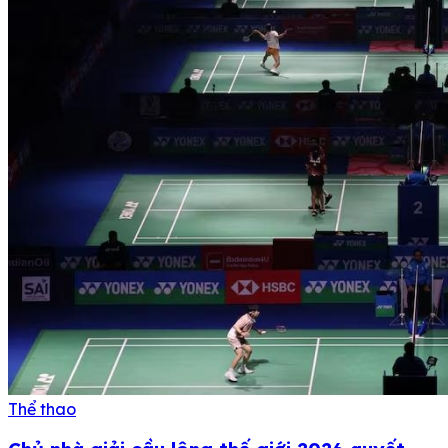
Thể thao