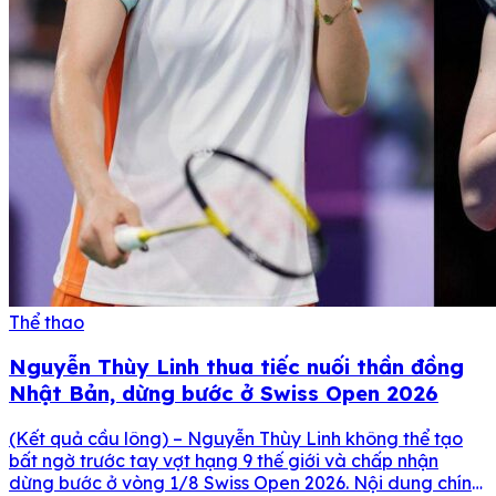
Thể thao
Nguyễn Thùy Linh thua tiếc nuối thần đồng
Nhật Bản, dừng bước ở Swiss Open 2026
(Kết quả cầu lông) – Nguyễn Thùy Linh không thể tạo
bất ngờ trước tay vợt hạng 9 thế giới và chấp nhận
dừng bước ở vòng 1/8 Swiss Open 2026. Nội dung chính