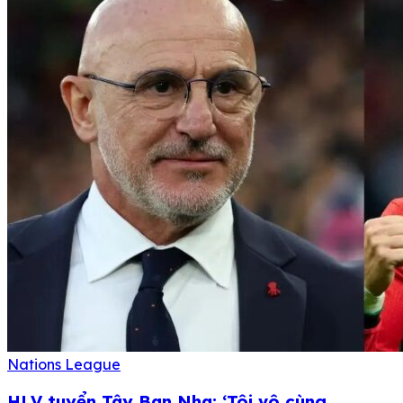
Nations League
HLV tuyển Tây Ban Nha: ‘Tôi vô cùng