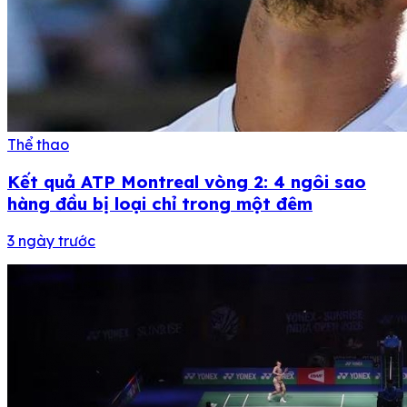
Thể thao
Kết quả ATP Montreal vòng 2: 4 ngôi sao
hàng đầu bị loại chỉ trong một đêm
3 ngày trước