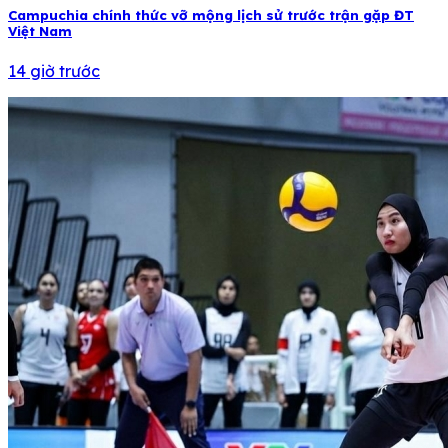
Campuchia chính thức vỡ mộng lịch sử trước trận gặp ĐT
Việt Nam
14 giờ trước