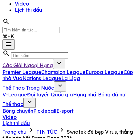
Video
Lịch thi đấu
search
⌘+K
menu
search
expand_more
Các Giải Ngoại Hạng
Premier League
Champion League
Europa League
Cúp
nhà Vua
Nations League
La Liga
expand_more
Thể Thao Trong Nước
V-League
Đội tuyển Quốc gia
Hạng nhất
Bóng đá nữ
expand_more
Thể thao
Bóng chuyền
Pickleball
E-sport
Video
Lịch thi đấu
chevron_right
chevron_right
Trang chủ
TIN TỨC
Swiatek đè bẹp Virus, thẳng
tiến bán kết Rome Open 2026