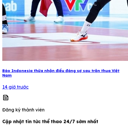
Báo Indonesia thừa nhận điều đáng sợ sau trận thua Việt
Nam
14 giờ trước
news
Đăng ký thành viên
Cập nhật tin tức thể thao 24/7 sớm nhất