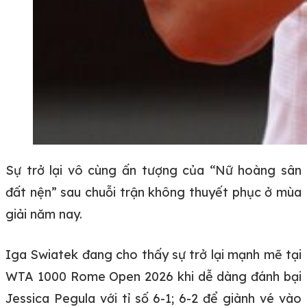
Sự trở lại vô cùng ấn tượng của “Nữ hoàng sân
đất nện” sau chuỗi trận không thuyết phục ở mùa
giải năm nay.
Iga Swiatek đang cho thấy sự trở lại mạnh mẽ tại
WTA 1000 Rome Open 2026 khi dễ dàng đánh bại
Jessica Pegula với tỉ số 6-1; 6-2 để giành vé vào